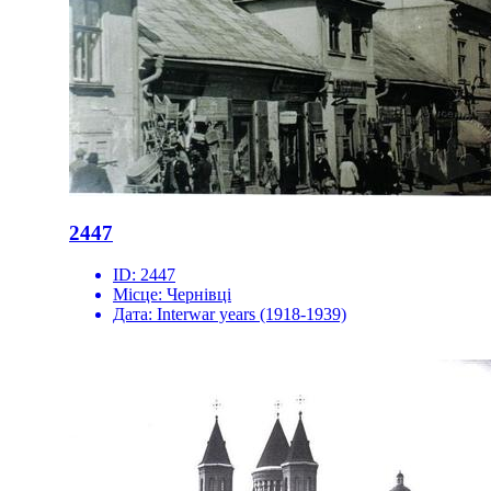
2447
ID:
2447
Місце:
Чернівці
Дата:
Interwar years (1918-1939)