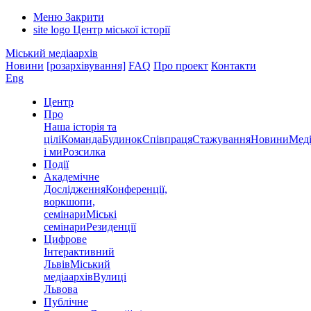
Меню
Закрити
site logo
Центр міської історії
Міський медіаархів
Новини
[розархівування]
FAQ
Про проект
Контакти
Eng
Центр
Про
Наша історія та
цілі
Команда
Будинок
Співпраця
Стажування
Новини
Меді
і ми
Розсилка
Події
Академічне
Дослідження
Конференції,
воркшопи,
семінари
Міські
семінари
Резиденції
Цифрове
Інтерактивний
Львів
Міський
медіаархів
Вулиці
Львова
Публічне