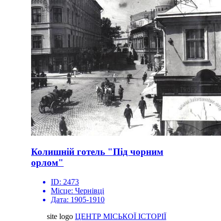
Колишній готель "Під чорним
орлом"
ID:
2473
Місце:
Чернівці
Дата:
1905-1910
site logo
ЦЕНТР МІСЬКОЇ ІСТОРІЇ