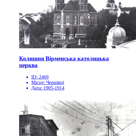
Колишня Вірменська католицька
церква
ID:
2469
Місце:
Чернівці
Дата:
1905-1914