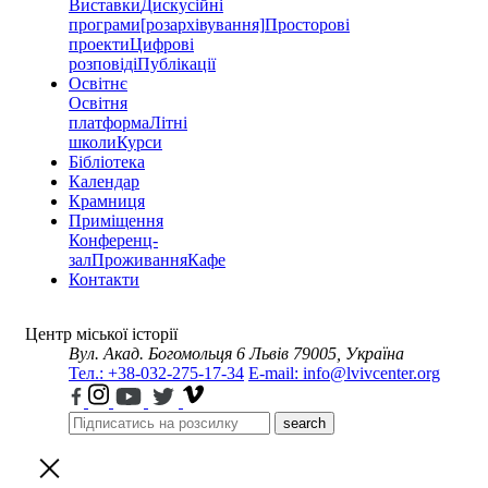
Виставки
Дискусійні
програми
[розархівування]
Просторові
проекти
Цифрові
розповіді
Публікації
Освітнє
Освітня
платформа
Літні
школи
Курси
Бібліотека
Календар
Крамниця
Приміщення
Конференц-
зал
Проживання
Кафе
Контакти
Центр міської історії
Вул. Акад. Богомольця 6
Львів 79005, Україна
Тел.: +38-032-275-17-34
E-mail: info@lvivcenter.org
search