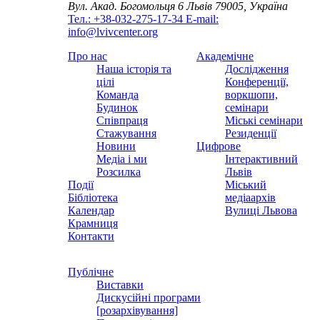
Вул. Акад. Богомольця 6
Львів 79005, Україна
Тел.: +38-032-275-17-34
E-mail:
info@lvivcenter.org
Про нас
Академічне
Наша історія та
Дослідження
цілі
Конференції,
Команда
воркшопи,
Будинок
семінари
Співпраця
Міські семінари
Стажування
Резиденції
Новини
Цифрове
Медіа і ми
Інтерактивний
Розсилка
Львів
Події
Міський
Бібліотека
медіаархів
Календар
Вулиці Львова
Крамниця
Контакти
Публічне
Виставки
Дискусійні програми
[розархівування]