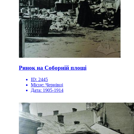
Ринок на Соборній площі
ID:
2445
Місце:
Чернівці
Дата:
1905-1914