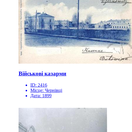
Військові казарми
ID:
2416
Місце:
Чернівці
Дата:
1899