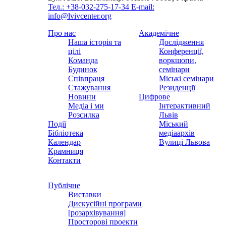
Тел.: +38-032-275-17-34
E-mail:
info@lvivcenter.org
Про нас
Академічне
Наша історія та
Дослідження
цілі
Конференції,
Команда
воркшопи,
Будинок
семінари
Співпраця
Міські семінари
Стажування
Резиденції
Новини
Цифрове
Медіа і ми
Інтерактивний
Розсилка
Львів
Події
Міський
Бібліотека
медіаархів
Календар
Вулиці Львова
Крамниця
Контакти
Публічне
Виставки
Дискусійні програми
[розархівування]
Просторові проекти