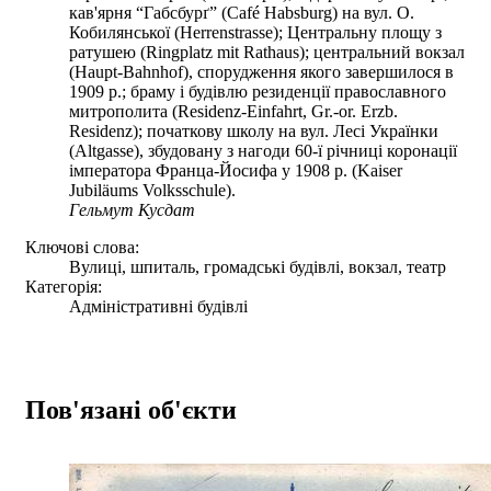
кав'ярня “Габсбурґ” (Café Habsburg) на вул. О.
Кобилянської (Herrenstrasse); Центральну площу з
ратушею (Ringplatz mit Rathaus); центральний вокзал
(Haupt-Bahnhof), спорудження якого завершилося в
1909 р.; браму і будівлю резиденції православного
митрополита (Residenz-Einfahrt, Gr.-or. Erzb.
Residenz); початкову школу на вул. Лесі Українки
(Altgasse), збудовану з нагоди 60-ї річниці коронації
імператора Франца-Йосифа у 1908 р. (Kaiser
Jubiläums Volksschule).
Гельмут Кусдат
Ключові слова:
Вулиці, шпиталь, громадські будівлі, вокзал, театр
Категорія:
Адміністративні будівлі
Пов'язані об'єкти