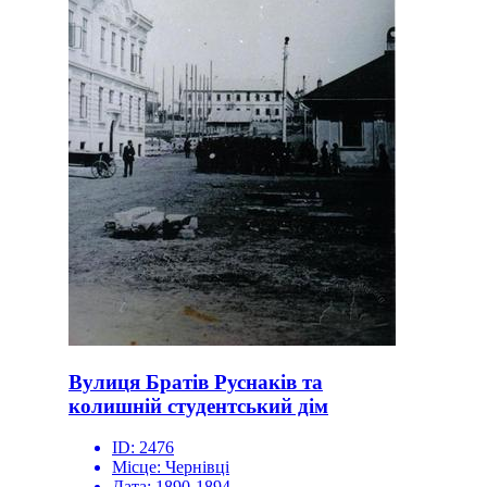
Вулиця Братів Руснаків та
колишній студентський дім
ID:
2476
Місце:
Чернівці
Дата:
1890-1894