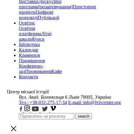
Виставки
Дискусійні
програми
[розархівування]
Просторові
проекти
Цифрові
розповіді
Публікації
Освітнє
Освітня
платформа
Літні
школи
Курси
Бібліотека
Календар
Крамниця
Приміщення
Конференц-
зал
Проживання
Кафе
Контакти
Центр міської історії
Вул. Акад. Богомольця 6
Львів 79005, Україна
Тел.: +38-032-275-17-34
E-mail: info@lvivcenter.org
search