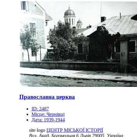
Православна церква
ID:
2487
Місце:
Чернівці
Дата:
1939-1944
site logo
ЦЕНТР МІСЬКОЇ ІСТОРІЇ
Вул. Акад. Богомольця 6
Львів 79005, Україна