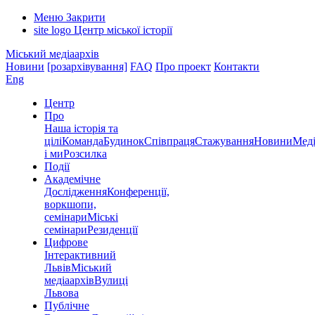
Меню
Закрити
site logo
Центр міської історії
Міський медіаархів
Новини
[розархівування]
FAQ
Про проект
Контакти
Eng
Центр
Про
Наша історія та
цілі
Команда
Будинок
Співпраця
Стажування
Новини
Меді
і ми
Розсилка
Події
Академічне
Дослідження
Конференції,
воркшопи,
семінари
Міські
семінари
Резиденції
Цифрове
Інтерактивний
Львів
Міський
медіаархів
Вулиці
Львова
Публічне