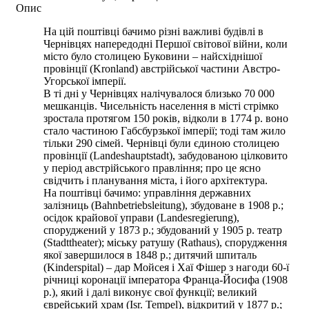
Опис
На цій поштівці бачимо різні важливі будівлі в
Чернівцях напередодні Першої світової війни, коли
місто було столицею Буковини – найсхіднішої
провінції (Kronland) австрійської частини Австро-
Угорської імперії.
В ті дні у Чернівцях налічувалося близько 70 000
мешканців. Чисельність населення в місті стрімко
зростала протягом 150 років, відколи в 1774 р. воно
стало частиною Габсбурзької імперії; тоді там жило
тільки 290 сімей. Чернівці були єдиною столицею
провінції (Landeshauptstadt), забудованою цілковито
у період австрійського правління; про це ясно
свідчить і планування міста, і його архітектура.
На поштівці бачимо: управління державних
залізниць (Bahnbetriebsleitung), збудоване в 1908 р.;
осідок крайової управи (Landesregierung),
споруджений у 1873 р.; збудований у 1905 р. театр
(Stadttheater); міську ратушу (Rathaus), спорудження
якої завершилося в 1848 р.; дитячий шпиталь
(Kinderspital) – дар Мойсея і Хаї Фішер з нагоди 60-ї
річниці коронації імператора Франца-Йосифа (1908
р.), який і далі виконує свої функції; великий
єврейський храм (Isr. Tempel), відкритий у 1877 р.;