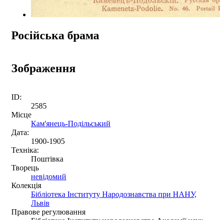
Російська брама
Зображення
ID:
2585
Місце
Кам'янець-Подільський
Дата:
1900-1905
Техніка:
Поштівка
Творець
невідомий
Колекція
Бібліотека Інституту Народознавства при НАНУ,
Львів
Правове регулювання