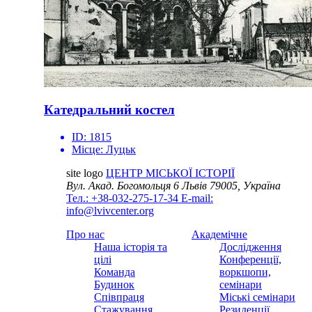
Катедральний костел
ID:
1815
Місце:
Луцьк
site logo
ЦЕНТР МІСЬКОЇ ІСТОРІЇ
Вул. Акад. Богомольця 6
Львів 79005, Україна
Тел.: +38-032-275-17-34
E-mail:
info@lvivcenter.org
Про нас
Академічне
Наша історія та
Дослідження
цілі
Конференції,
Команда
воркшопи,
Будинок
семінари
Співпраця
Міські семінари
Стажування
Резиденції