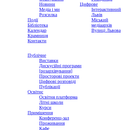
Новини
Цифрове
Медіа і ми
Інтерактивний
Розсилка
Львів
Події
Міський
Бібліотека
медіаархів
Календар
Вулиці Львова
Крамниця
Контакти
Публічне
Виставки
Дискусійні програми
[розархівування]
Просторові проекти
Цифрові розповіді
Публікації
Освітнє
Освітня платформа
Літні школи
Курси
Приміщення
Конференц-зал
Проживання
Кафе