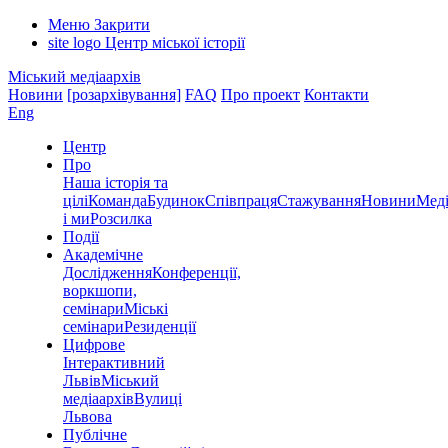
Меню
Закрити
site logo
Центр міської історії
Міський медіаархів
Новини
[розархівування]
FAQ
Про проект
Контакти
Eng
Центр
Про
Наша історія та
цілі
Команда
Будинок
Співпраця
Стажування
Новини
Меді
і ми
Розсилка
Події
Академічне
Дослідження
Конференції,
воркшопи,
семінари
Міські
семінари
Резиденції
Цифрове
Інтерактивний
Львів
Міський
медіаархів
Вулиці
Львова
Публічне