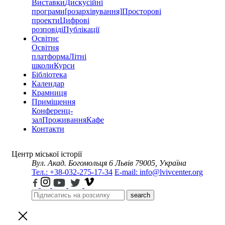
Виставки
Дискусійні
програми
[розархівування]
Просторові
проекти
Цифрові
розповіді
Публікації
Освітнє
Освітня
платформа
Літні
школи
Курси
Бібліотека
Календар
Крамниця
Приміщення
Конференц-
зал
Проживання
Кафе
Контакти
Центр міської історії
Вул. Акад. Богомольця 6
Львів 79005, Україна
Тел.: +38-032-275-17-34
E-mail: info@lvivcenter.org
search