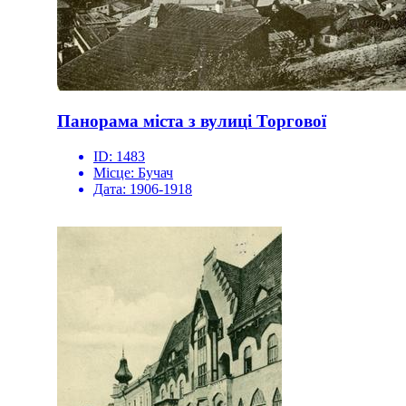
Панорама міста з вулиці Торгової
ID:
1483
Місце:
Бучач
Дата:
1906-1918