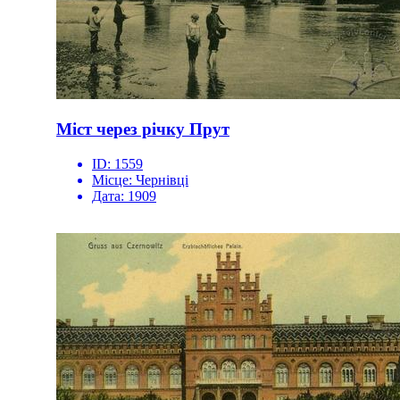
Міст через річку Прут
ID:
1559
Місце:
Чернівці
Дата:
1909