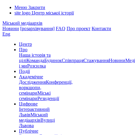
Меню
Закрити
site logo
Центр міської історії
Міський медіаархів
Новини
[розархівування]
FAQ
Про проект
Контакти
Eng
Центр
Про
Наша історія та
цілі
Команда
Будинок
Співпраця
Стажування
Новини
Меді
і ми
Розсилка
Події
Академічне
Дослідження
Конференції,
воркшопи,
семінари
Міські
семінари
Резиденції
Цифрове
Інтерактивний
Львів
Міський
медіаархів
Вулиці
Львова
Публічне