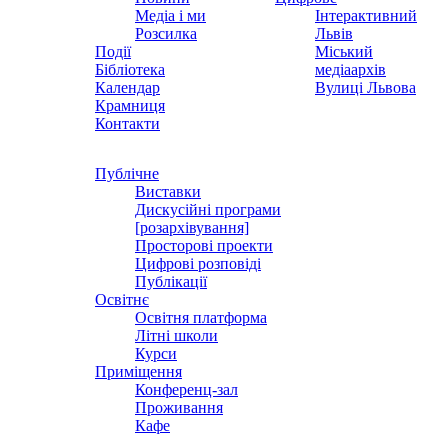
Медіа і ми
Інтерактивний
Розсилка
Львів
Події
Міський
Бібліотека
медіаархів
Календар
Вулиці Львова
Крамниця
Контакти
Публічне
Виставки
Дискусійні програми
[розархівування]
Просторові проекти
Цифрові розповіді
Публікації
Освітнє
Освітня платформа
Літні школи
Курси
Приміщення
Конференц-зал
Проживання
Кафе