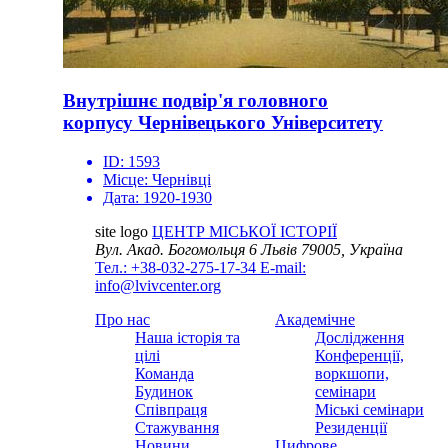
Внутрішнє подвір'я головного
корпусу Чернівецького Університету
ID:
1593
Місце:
Чернівці
Дата:
1920-1930
site logo
ЦЕНТР МІСЬКОЇ ІСТОРІЇ
Вул. Акад. Богомольця 6
Львів 79005, Україна
Тел.: +38-032-275-17-34
E-mail:
info@lvivcenter.org
Про нас
Академічне
Наша історія та
Дослідження
цілі
Конференції,
Команда
воркшопи,
Будинок
семінари
Співпраця
Міські семінари
Стажування
Резиденції
Новини
Цифрове