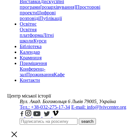
Виставки
Дискусійні
програми
[розархівування]
Просторові
проекти
Цифрові
розповіді
Публікації
Освітнє
Освітня
платформа
Літні
школи
Курси
Бібліотека
Календар
Крамниця
Приміщення
Конференц-
зал
Проживання
Кафе
Контакти
Центр міської історії
Вул. Акад. Богомольця 6
Львів 79005, Україна
Тел.: +38-032-275-17-34
E-mail: info@lvivcenter.org
search