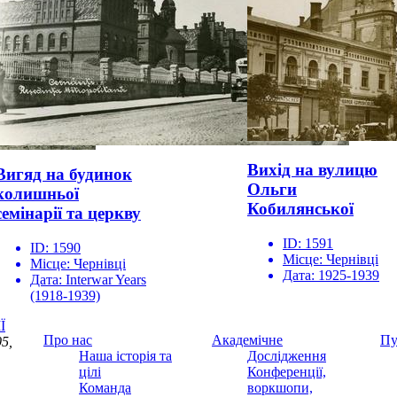
Вихід на вулицю
Вигяд на будинок
Ольги
колишньої
Кобилянської
семінарії та церкву
ID:
1591
ID:
1590
Місце:
Чернівці
Місце:
Чернівці
Дата:
1925-1939
Дата:
Interwar Years
(1918-1939)
Ї
Про нас
Академічне
Пу
5,
Наша історія та
Дослідження
цілі
Конференції,
Команда
воркшопи,