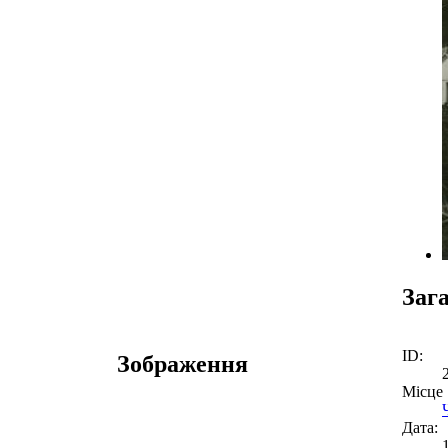
Заг
ID:
Зображення
Місце
Дата: