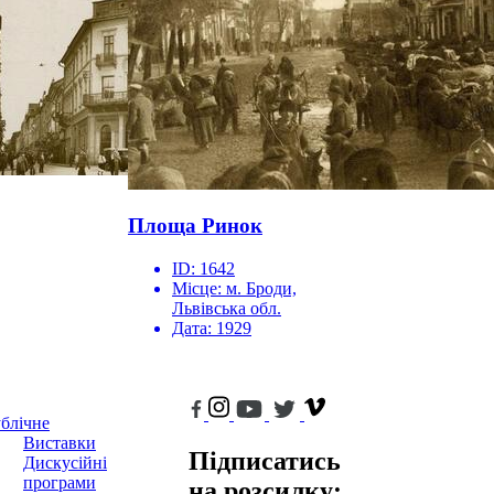
Площа Ринок
ID:
1642
Місце:
м. Броди,
Львівська обл.
Дата:
1929
блічне
Виставки
Підписатись
Дискусійні
програми
на розсилку: