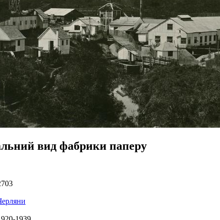
альний вид фабрики паперу
2703
Черляни
1920-1939