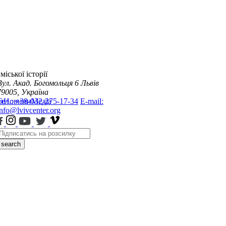
міської історії
Вул. Акад. Богомольця 6
Львів
79005, Україна
я
Тел.: +38-032-275-17-34
Новини
Медіа
E-mail:
info@lvivcenter.org
search