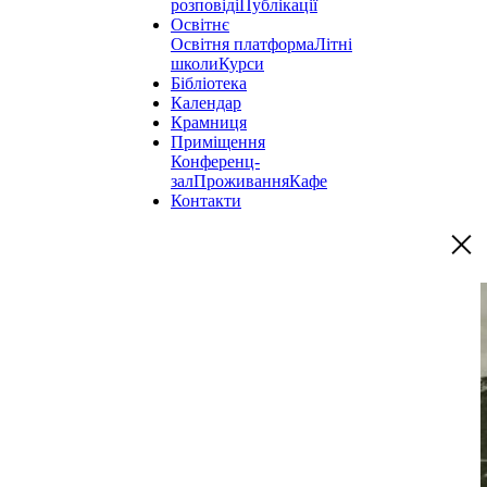
розповіді
Публікації
Освітнє
Освітня платформа
Літні
школи
Курси
Бібліотека
Календар
Крамниця
Приміщення
Конференц-
зал
Проживання
Кафе
Контакти