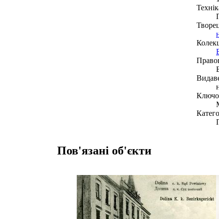
Технік
Творе
Колекц
Право
Видав
Ключов
Катего
Пов'язані об'єкти