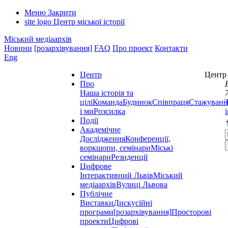
Меню
Закрити
site logo
Центр міської історії
Міський медіаархів
Новини
[розархівування]
FAQ
Про проект
Контакти
Eng
Центр
Центр 
Про
Наша історія та
цілі
Команда
Будинок
Співпраця
Стажуванн
і ми
Розсилка
Події
Академічне
Дослідження
Конференції,
воркшопи, семінари
Міські
семінари
Резиденції
Цифрове
Інтерактивний Львів
Міський
медіаархів
Вулиці Львова
Публічне
Виставки
Дискусійні
програми
[розархівування]
Просторові
проекти
Цифрові