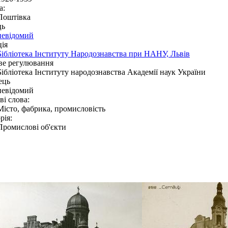
а:
Поштівка
ць
невідомий
ія
Бібліотека Інституту Народознавства при НАНУ, Львів
ве регулювання
Бібліотека Інституту народознавства Академії наук України
ець
невідомий
і слова:
Місто, фабрика, промисловість
рія:
Промислові об'єкти