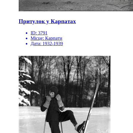
Притулок у Карпатах
ID:
3791
Місце:
Карпати
Дата:
1932-1939