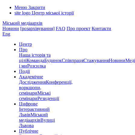
Меню
Закрити
site logo
Центр міської історії
Міський медіаархів
Новини
[розархівування]
FAQ
Про проект
Контакти
Eng
Центр
Про
Наша історія та
цілі
Команда
Будинок
Співпраця
Стажування
Новини
Меді
і ми
Розсилка
Події
Академічне
Дослідження
Конференції,
воркшопи,
семінари
Міські
семінари
Резиденції
Цифрове
Інтерактивний
Львів
Міський
медіаархів
Вулиці
Львова
Публічне