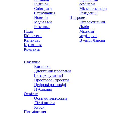
Будинок
семінари
Співпраця
Міські семінари
Стажування
Резиденції
Новини
Цифрове
Медіа і ми
Інтерактивний
Розсилка
Львів
Події
Міський
Бібліотека
медіаархів
Календар
Вулиці Львова
Крамниця
Контакти
Публічне
Виставки
Дискусійні програми
[розархівування]
Просторові проекти
Цифрові розповіді
Публікації
Освітнє
Освітня платформа
Літні школи
Курси
Приміщення