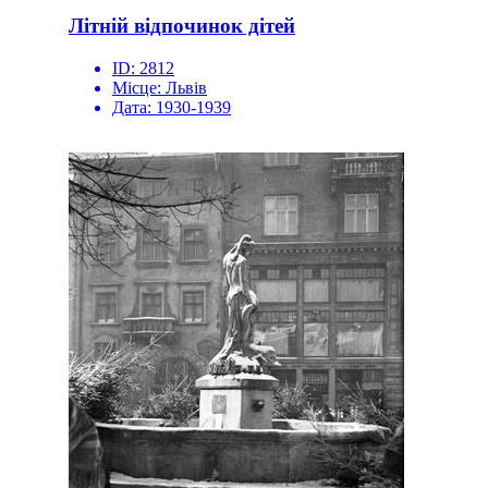
Літній відпочинок дітей
ID:
2812
Місце:
Львів
Дата:
1930-1939