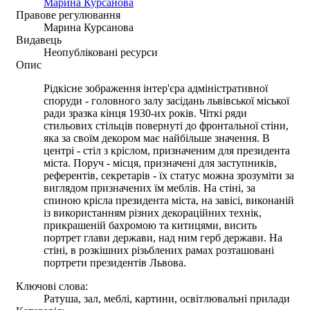
Mapина Курсанова
Правове регулювання
Марина Курсанова
Видавець
Неопубліковані ресурси
Опис
Рідкісне зображення інтер'єра адміністративної
споруди - головного залу засідань львівської міської
ради зразка кінця 1930-их років. Чіткі ряди
стильових стільців повернуті до фронтальної стіни,
яка за своїм декором має найбільше значення. В
центрі - стіл з кріслом, призначеним для президента
міста. Поруч - місця, призначені для заступників,
референтів, секретарів - їх статус можна зрозуміти за
виглядом призначених їм меблів. На стіні, за
спиною крісла президента міста, на завісі, виконаній
із використанням різних декораційних технік,
прикрашеній бахромою та китицями, висить
портрет глави держави, над ним герб держави. На
стіні, в розкішних різьблених рамах розташовані
портрети президентів Львова.
Ключові слова:
Ратуша, зал, меблі, картини, освітлювальні прилади