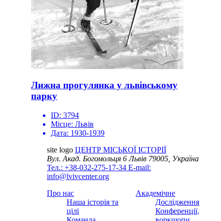
Лижна прогулянка у львівському
парку
ID:
3794
Місце:
Львів
Дата:
1930-1939
site logo
ЦЕНТР МІСЬКОЇ ІСТОРІЇ
Вул. Акад. Богомольця 6
Львів 79005, Україна
Тел.: +38-032-275-17-34
E-mail:
info@lvivcenter.org
Про нас
Академічне
Наша історія та
Дослідження
цілі
Конференції,
Команда
воркшопи,