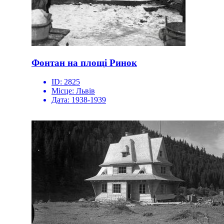
Фонтан на площі Ринок
ID:
2825
Місце:
Львів
Дата:
1938-1939