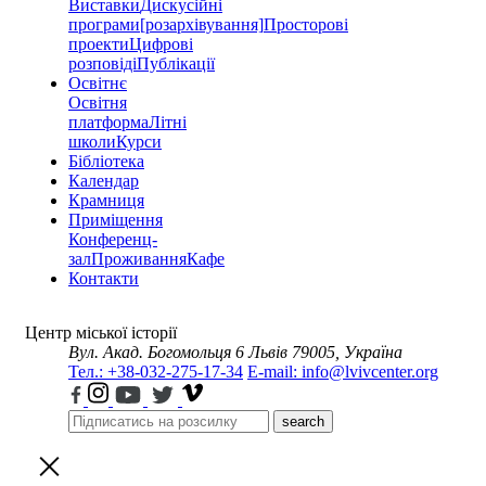
Виставки
Дискусійні
програми
[розархівування]
Просторові
проекти
Цифрові
розповіді
Публікації
Освітнє
Освітня
платформа
Літні
школи
Курси
Бібліотека
Календар
Крамниця
Приміщення
Конференц-
зал
Проживання
Кафе
Контакти
Центр міської історії
Вул. Акад. Богомольця 6
Львів 79005, Україна
Тел.: +38-032-275-17-34
E-mail: info@lvivcenter.org
search