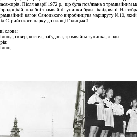
пасажирів. Після аварії 1972 р., що була пов'язана з трамвайним 
Городоцікій, подібні трамвайні зупинки були ліквідовані. На зо
трамвайний вагон Саноцького виробництва маршруту №10, який 
від Стрийського парку до площі Галицької.
і слова:
Площа, сквер, костел, забудова, трамвайна зупинка, люди
рія:
Площі