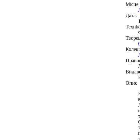
Місце
Дата:
Технік
Творе
Колекц
Право
Видав
Опис