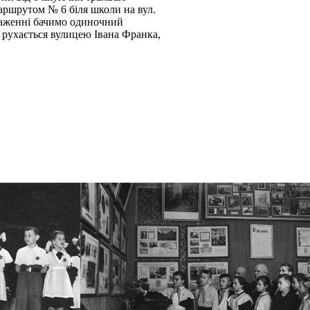
маршрутом № 6 біля школи на вул.
браженні бачимо одиночний
рухається вулицею Івана Франка,