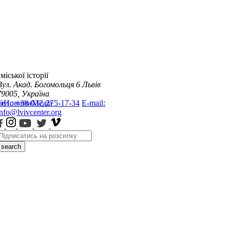
міської історії
Вул. Акад. Богомольця 6
Львів
79005, Україна
я
Тел.: +38-032-275-17-34
Новини
Медіа
E-mail:
info@lvivcenter.org
search