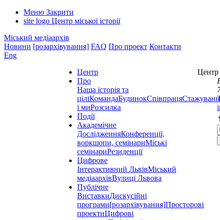
Меню
Закрити
site logo
Центр міської історії
Міський медіаархів
Новини
[розархівування]
FAQ
Про проект
Контакти
Eng
Центр
Центр 
Про
Наша історія та
цілі
Команда
Будинок
Співпраця
Стажуванн
і ми
Розсилка
Події
Академічне
Дослідження
Конференції,
воркшопи, семінари
Міські
семінари
Резиденції
Цифрове
Інтерактивний Львів
Міський
медіаархів
Вулиці Львова
Публічне
Виставки
Дискусійні
програми
[розархівування]
Просторові
проекти
Цифрові