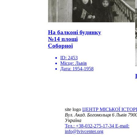
На балконі будинку
№14 площі
Соборної
ID:
2453
Місце:
Львів
Дата:
1954-1958
site logo
ЦЕНТР МІСЬКОЇ ІСТОРІ
Вул. Акад. Богомольця 6
Львів 7900
Україна
Тел.: +38-032-275-17-34
E-mail:
info@lvivcenter.org