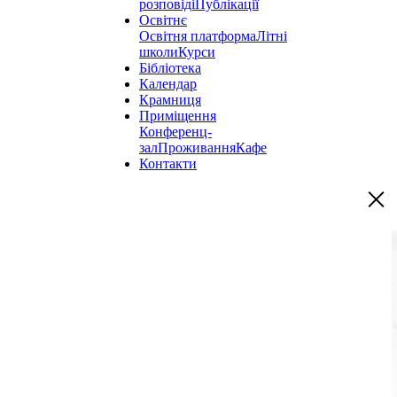
розповіді
Публікації
Освітнє
Освітня платформа
Літні
школи
Курси
Бібліотека
Календар
Крамниця
Приміщення
Конференц-
зал
Проживання
Кафе
Контакти