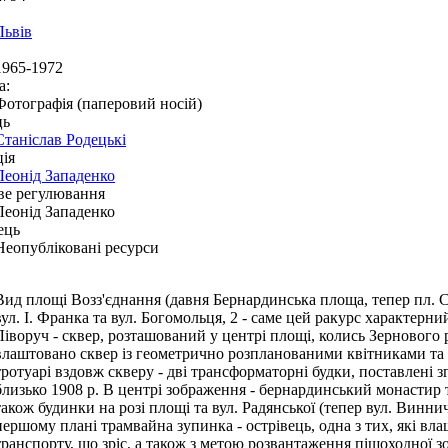
Львів
1965-1972
а:
Фотографія (паперовий носій)
ць
Станіслав Родецькі
ія
Леонід Западенко
ве регулювання
Леонід Западенко
ець
Неопубліковані ресурси
Вид площі Возз'єднання (давня Бернардинська площа, тепер пл. С
вул. І. Франка та вул. Богомольця, 2 - саме цей ракурс характерни
Ліворуч - сквер, розташований у центрі площі, колись Зернового
влаштовано сквер із геометрично розпланованими квітниками та
тротуарі вздовж скверу - дві трансформаторні будки, поставлені з
близько 1908 р. В центрі зображення - бернардинський монастир т
також будинки на розі площі та вул. Радянської (тепер вул. Виннич
першому плані трамвайна зупинка - острівець, одна з тих, які вла
транспорту, що зріс, а також з метою розвантаження пішоходної 