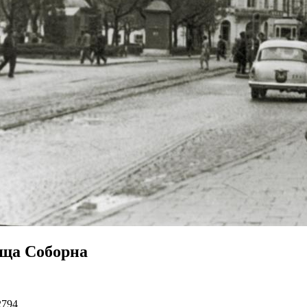
ща Соборна
2794