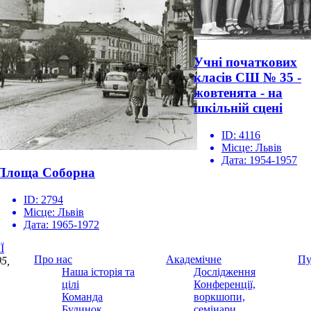
Учні початкових
класів СШ № 35 -
жовтенята - на
шкільній сцені
ID:
4116
Місце:
Львів
Дата:
1954-1957
Площа Соборна
ID:
2794
Місце:
Львів
Дата:
1965-1972
Ї
Про нас
Академічне
Пу
5,
Наша історія та
Дослідження
цілі
Конференції,
Команда
воркшопи,
Будинок
семінари