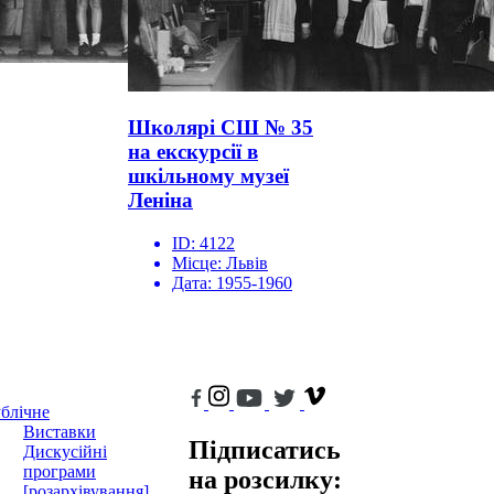
Школярі СШ № 35
на екскурсії в
шкільному музеї
Леніна
ID:
4122
Місце:
Львів
Дата:
1955-1960
блічне
Виставки
Підписатись
Дискусійні
програми
на розсилку:
[розархівування]