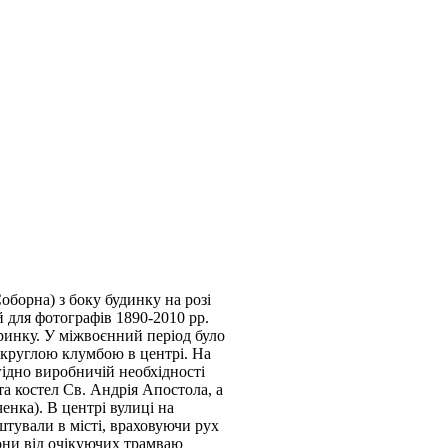
оборна) з боку будинку на розі
й для фотографів 1890-2010 рр.
 ринку. У міжвоєнний період було
 круглою клумбою в центрі. На
гідно виробничій необхідності
а костел Св. Андрія Апостола, а
енка). В центрі вулиці на
штували в місті, враховуючи рух
зони від очікуючих трамваю