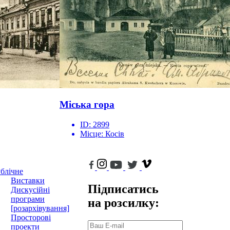
Міська гора
ID:
2899
Місце:
Косів
блічне
Виставки
Підписатись
Дискусійні
програми
на розсилку:
[розархівування]
Просторові
проекти