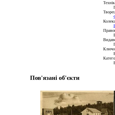
Технік
Творе
Колекц
Право
Видав
Ключов
Катего
Пов'язані об'єкти