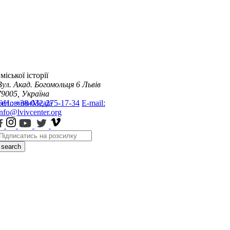
міської історії
Вул. Акад. Богомольця 6
Львів
79005, Україна
я
Тел.: +38-032-275-17-34
Новини
Медіа
E-mail:
info@lvivcenter.org
search