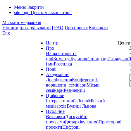
Меню
Закрити
site logo
Центр міської історії
Міський медіаархів
Новини
[розархівування]
FAQ
Про проект
Контакти
Eng
Центр
Центр 
Про
Наша історія та
цілі
Команда
Будинок
Співпраця
Стажуванн
і ми
Розсилка
Події
Академічне
Дослідження
Конференції,
воркшопи, семінари
Міські
семінари
Резиденції
Цифрове
Інтерактивний Львів
Міський
медіаархів
Вулиці Львова
Публічне
Виставки
Дискусійні
програми
[розархівування]
Просторові
проекти
Цифрові