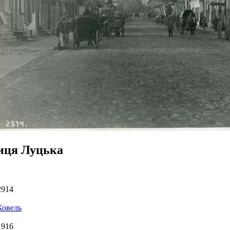
иця Луцька
2914
Ковель
1916