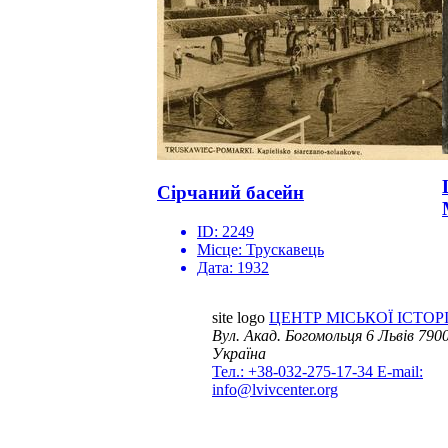
Сірчаний басейн
ID:
2249
Місце:
Трускавець
Дата:
1932
site logo
ЦЕНТР МІСЬКОЇ ІСТОРІ
Вул. Акад. Богомольця 6
Львів 7900
Україна
Тел.: +38-032-275-17-34
E-mail:
info@lvivcenter.org