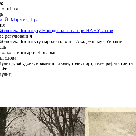
а:
Поштівка
ць
Ф. Й. Маржик, Прага
ія
Бібліотека Інституту Народознавства при НАНУ, Львів
ве регулювання
Бібліотека Інституту народознавства Академії наук України
ець
Польова книгарня 4-ої армії
і слова:
Вулиця, забудова, крамниці, люди, транспорт, телеграфні стовпи
рія:
Вулиці