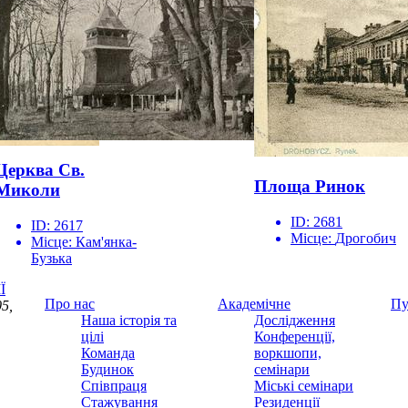
Церква Св.
Площа Ринок
Миколи
ID:
2681
ID:
2617
Місце:
Дрогобич
Місце:
Кам'янка-
Бузька
Ї
Про нас
Академічне
Пу
5,
Наша історія та
Дослідження
цілі
Конференції,
Команда
воркшопи,
Будинок
семінари
Співпраця
Міські семінари
Стажування
Резиденції