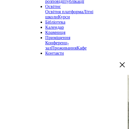
розповіді
Публікації
Освітнє
Освітня платформа
Літні
школи
Курси
Бібліотека
Календар
Крамниця
Приміщення
Конференц-
зал
Проживання
Кафе
Контакти