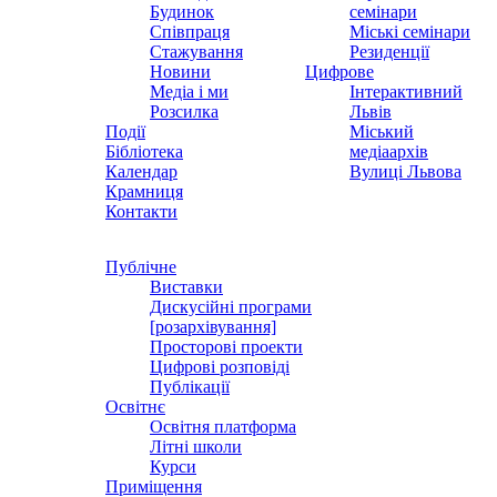
Будинок
семінари
Співпраця
Міські семінари
Стажування
Резиденції
Новини
Цифрове
Медіа і ми
Інтерактивний
Розсилка
Львів
Події
Міський
Бібліотека
медіаархів
Календар
Вулиці Львова
Крамниця
Контакти
Публічне
Виставки
Дискусійні програми
[розархівування]
Просторові проекти
Цифрові розповіді
Публікації
Освітнє
Освітня платформа
Літні школи
Курси
Приміщення