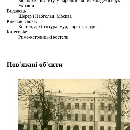
Бібліотека Інституту народознавства Академії наук
України
Видавець
Шерер і Набгольц, Москва
Ключові слова:
Костел, архітектура. мур, ворота, люди
Категорія:
Римо-католицькі костели
Пов'язані об'єкти