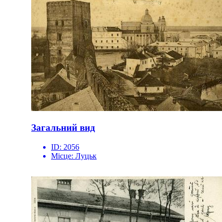
Загальний вид
ID:
2056
Місце:
Луцьк