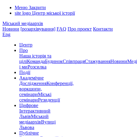
Меню
Закрити
site logo
Центр міської історії
Міський медіаархів
Новини
[розархівування]
FAQ
Про проект
Контакти
Eng
Центр
Про
Наша історія та
цілі
Команда
Будинок
Співпраця
Стажування
Новини
Меді
і ми
Розсилка
Події
Академічне
Дослідження
Конференції,
воркшопи,
семінари
Міські
семінари
Резиденції
Цифрове
Інтерактивний
Львів
Міський
медіаархів
Вулиці
Львова
Публічне