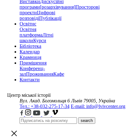
Виставки
Дискусійні
програми
[розархівування]
Просторові
проекти
Цифрові
розповіді
Публікації
Освітнє
Освітня
платформа
Літні
школи
Курси
Бібліотека
Календар
Крамниця
Приміщення
Конференц-
зал
Проживання
Кафе
Контакти
Центр міської історії
Вул. Акад. Богомольця 6
Львів 79005, Україна
Тел.: +38-032-275-17-34
E-mail: info@lvivcenter.org
search