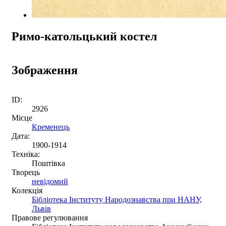
Римо-катольцький костел
Зображення
ID:
2926
Місце
Кременець
Дата:
1900-1914
Техніка:
Поштівка
Творець
невідомий
Колекція
Бібліотека Інституту Народознавства при НАНУ,
Львів
Правове регулювання