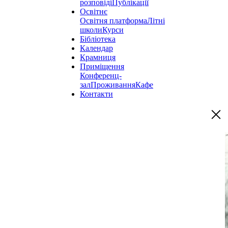
розповіді
Публікації
Освітнє
Освітня платформа
Літні
школи
Курси
Бібліотека
Календар
Крамниця
Приміщення
Конференц-
зал
Проживання
Кафе
Контакти