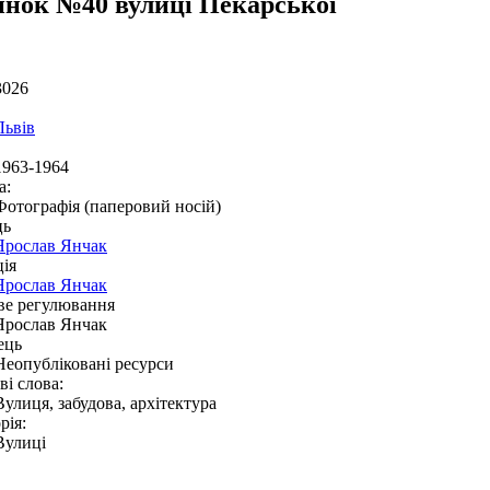
инок №40 вулиці Пекарської
3026
Львів
1963-1964
а:
Фотографія (паперовий носій)
ць
Ярослав Янчак
ія
Ярослав Янчак
ве регулювання
Ярослав Янчак
ець
Неопубліковані ресурси
і слова:
Вулиця, забудова, архітектура
рія:
Вулиці