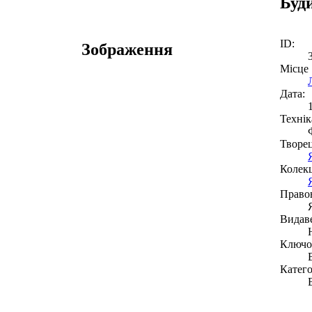
Буд
ID:
Зображення
Місце
Дата:
Технік
Творе
Колекц
Право
Видав
Ключов
Катего