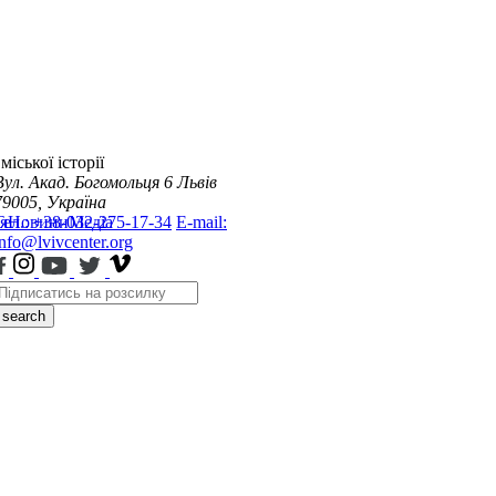
міської історії
Вул. Акад. Богомольця 6
Львів
79005, Україна
я
Тел.: +38-032-275-17-34
Новини
Медіа
E-mail:
info@lvivcenter.org
search