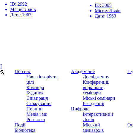
ID:
2992
ID:
3005
Місце:
Львів
Місце:
Львів
Дата:
1963
Дата:
1963
Ї
Про нас
Академічне
Пу
5,
Наша історія та
Дослідження
цілі
Конференції,
Команда
воркшопи,
Будинок
семінари
Співпраця
Міські семінари
Стажування
Резиденції
Новини
Цифрове
Медіа і ми
Інтерактивний
Розсилка
Львів
Події
Міський
Ос
Бібліотека
медіаархів