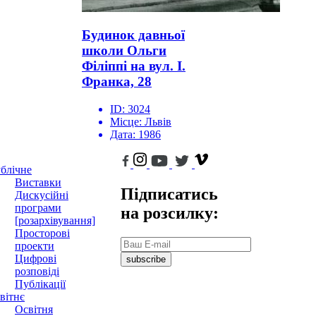
Будинок давньої
школи Ольги
Філіппі на вул. І.
Франка, 28
ID:
3024
Місце:
Львів
Дата:
1986
блічне
Виставки
Підписатись
Дискусійні
програми
на розсилку:
[розархівування]
Просторові
проекти
Цифрові
subscribe
розповіді
Публікації
вітнє
Освітня