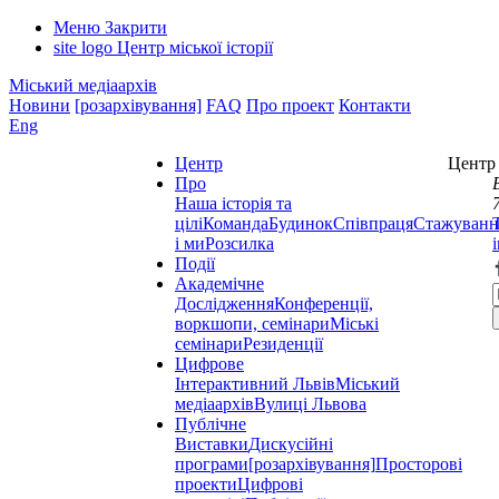
Меню
Закрити
site logo
Центр міської історії
Міський медіаархів
Новини
[розархівування]
FAQ
Про проект
Контакти
Eng
Центр
Центр 
Про
Наша історія та
цілі
Команда
Будинок
Співпраця
Стажуванн
і ми
Розсилка
Події
Академічне
Дослідження
Конференції,
воркшопи, семінари
Міські
семінари
Резиденції
Цифрове
Інтерактивний Львів
Міський
медіаархів
Вулиці Львова
Публічне
Виставки
Дискусійні
програми
[розархівування]
Просторові
проекти
Цифрові