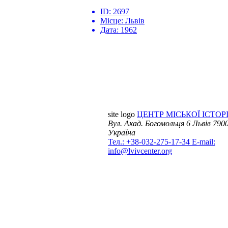
ID:
2697
Місце:
Львів
Дата:
1962
site logo
ЦЕНТР МІСЬКОЇ ІСТОРІ
Вул. Акад. Богомольця 6
Львів 7900
Україна
Тел.: +38-032-275-17-34
E-mail:
info@lvivcenter.org