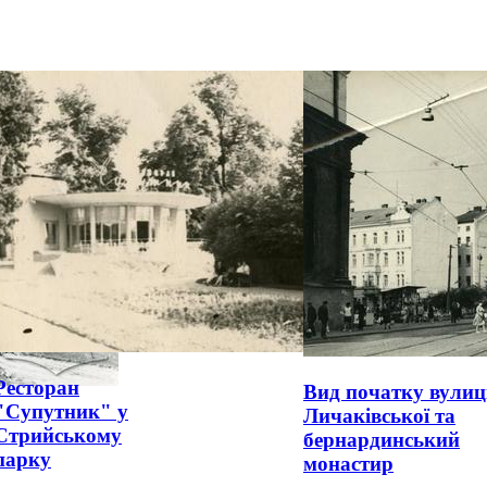
Ресторан
Вид початку вулиц
"Супутник" у
Личаківської та
Стрийському
бернардинський
парку
монастир