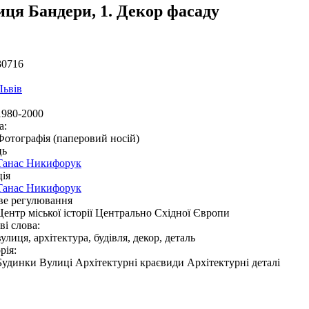
иця Бандери, 1. Декор фасаду
30716
Львів
1980-2000
а:
Фотографія (паперовий носій)
ць
Танас Никифорук
ія
Танас Никифорук
ве регулювання
Центр міської історії Центрально Східної Європи
і слова:
вулиця, архітектура, будівля, декор, деталь
рія:
Будинки Вулиці Архітектурні краєвиди Архітектурні деталі