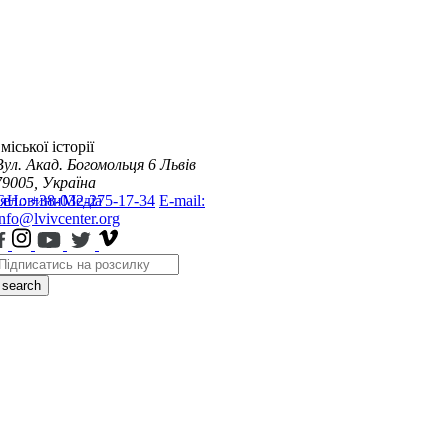
міської історії
Вул. Акад. Богомольця 6
Львів
79005, Україна
я
Тел.: +38-032-275-17-34
Новини
Медіа
E-mail:
info@lvivcenter.org
search