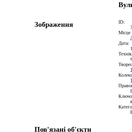
Вул
ID:
Зображення
Місце
Дата:
Технік
Творе
Колекц
Право
Ключов
Катего
Пов'язані об'єкти