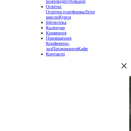
розповіді
Публікації
Освітнє
Освітня платформа
Літні
школи
Курси
Бібліотека
Календар
Крамниця
Приміщення
Конференц-
зал
Проживання
Кафе
Контакти