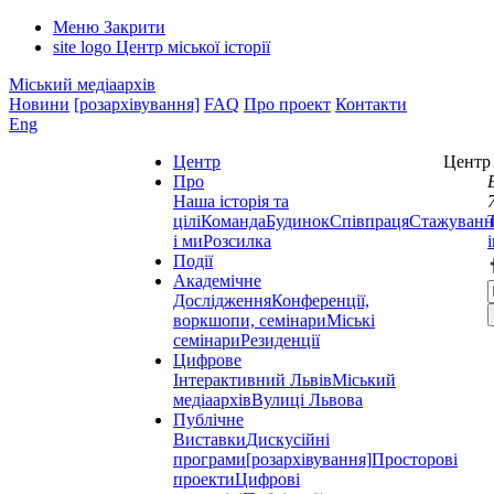
Меню
Закрити
site logo
Центр міської історії
Міський медіаархів
Новини
[розархівування]
FAQ
Про проект
Контакти
Eng
Центр
Центр 
Про
Наша історія та
цілі
Команда
Будинок
Співпраця
Стажуванн
і ми
Розсилка
Події
Академічне
Дослідження
Конференції,
воркшопи, семінари
Міські
семінари
Резиденції
Цифрове
Інтерактивний Львів
Міський
медіаархів
Вулиці Львова
Публічне
Виставки
Дискусійні
програми
[розархівування]
Просторові
проекти
Цифрові