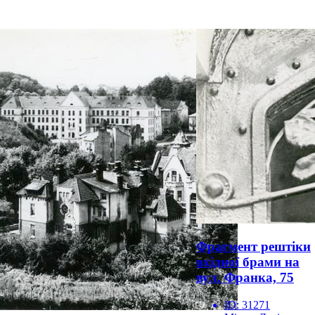
Фрагмент рештіки
вхідної брами на
вул. Франка, 75
ID:
31271