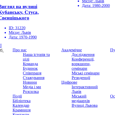
Місце:
Львів
Дата:
1980-2000
Вигляд на вулиці
Кубанську, Стуса,
Свєнціцького
ID:
31220
Місце:
Львів
Дата:
1970-1990
Ї
Про нас
Академічне
Пу
5,
Наша історія та
Дослідження
цілі
Конференції,
Команда
воркшопи,
Будинок
семінари
Співпраця
Міські семінари
Стажування
Резиденції
Новини
Цифрове
Медіа і ми
Інтерактивний
Розсилка
Львів
Події
Міський
Ос
Бібліотека
медіаархів
Календар
Вулиці Львова
Крамниця
Контакти