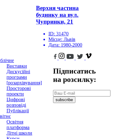
Верхня частина
будинку на вул.
Чупринки, 21
ID:
31470
Місце:
Львів
Дата:
1980-2000
блічне
Виставки
Підписатись
Дискусійні
програми
на розсилку:
[розархівування]
Просторові
проекти
Цифрові
subscribe
розповіді
Публікації
вітнє
Освітня
платформа
Літні школи
Курси