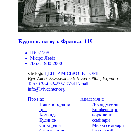
Будинок на вул. Франка, 119
ID:
31295
Місце:
Львів
Дата:
1980-2000
site logo
ЦЕНТР МІСЬКОЇ ІСТОРІЇ
Вул. Акад. Богомольця 6
Львів 79005, Україна
Тел.: +38-032-275-17-34
E-mail:
info@lvivcenter.org
Про нас
Академічне
Наша історія та
Дослідження
цілі
Конференції,
Команда
воркшопи,
Будинок
семінари
Співпраця
Міські семінари
Стажування
Резиденції