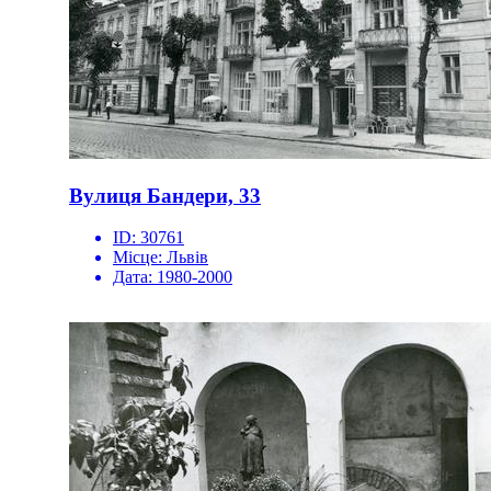
Вулиця Бандери, 33
ID:
30761
Місце:
Львів
Дата:
1980-2000