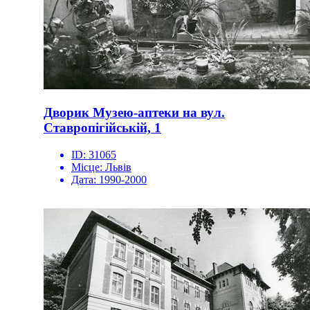
Дворик Музею-аптеки на вул.
Ставропігійській, 1
ID:
31065
Місце:
Львів
Дата:
1990-2000