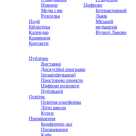
Новини
Цифрове
Медіа і ми
Інтерактивний
Розсилка
Львів
Події
Міський
Бібліотека
медіаархів
Календар
Вулиці Львова
Крамниця
Контакти
Публічне
Виставки
Дискусійні програми
[розархівування]
Просторові проекти
Цифрові розповіді
Публікації
Освітнє
Освітня платформа
Літні школи
Курси
Приміщення
Конференц-зал
Проживання
Кафе