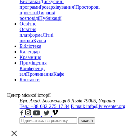
Виставки
Дискусійні
програми
[розархівування]
Просторові
проекти
Цифрові
розповіді
Публікації
Освітнє
Освітня
платформа
Літні
школи
Курси
Бібліотека
Календар
Крамниця
Приміщення
Конференц-
зал
Проживання
Кафе
Контакти
Центр міської історії
Вул. Акад. Богомольця 6
Львів 79005, Україна
Тел.: +38-032-275-17-34
E-mail: info@lvivcenter.org
search