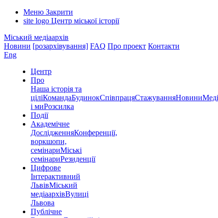
Меню
Закрити
site logo
Центр міської історії
Міський медіаархів
Новини
[розархівування]
FAQ
Про проект
Контакти
Eng
Центр
Про
Наша історія та
цілі
Команда
Будинок
Співпраця
Стажування
Новини
Меді
і ми
Розсилка
Події
Академічне
Дослідження
Конференції,
воркшопи,
семінари
Міські
семінари
Резиденції
Цифрове
Інтерактивний
Львів
Міський
медіаархів
Вулиці
Львова
Публічне