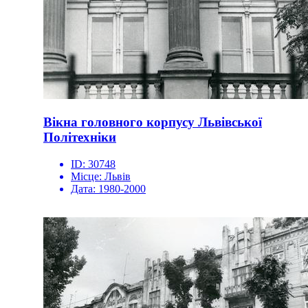
Вікна головного корпусу Львівської
Політехніки
ID:
30748
Місце:
Львів
Дата:
1980-2000