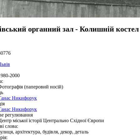
івський органний зал - Колишній костел
30776
Львів
1980-2000
а:
Фотографія (паперовий носій)
ць
Танас Никифорук
ія
Танас Никифорук
ве регулювання
Центр міської історії Центрально Східної Європи
і слова:
вулиця, архітектура, будівля, декор, деталь
рія: