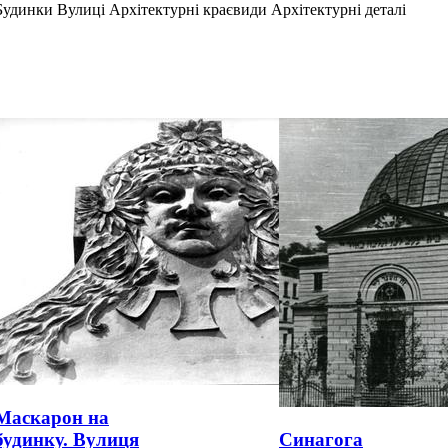
Будинки Вулиці Архітектурні краєвиди Архітектурні деталі
Маскарон на
будинку. Вулиця
Синагога