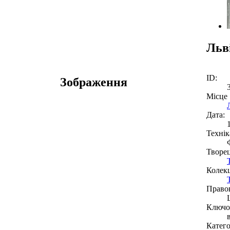
Льв
ID:
Зображення
Місце
Дата:
Технік
Творе
Колекц
Право
Ключов
Катего