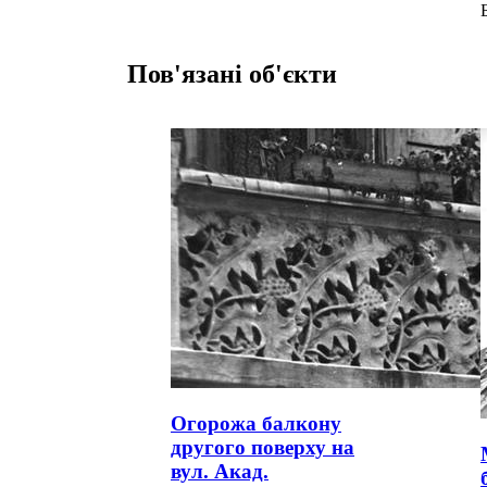
Пов'язані об'єкти
Огорожа балкону
другого поверху на
вул. Акад.