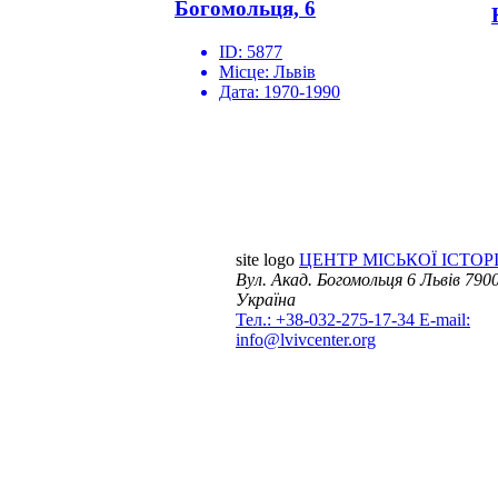
Богомольця, 6
ID:
5877
Місце:
Львів
Дата:
1970-1990
site logo
ЦЕНТР МІСЬКОЇ ІСТОРІ
Вул. Акад. Богомольця 6
Львів 7900
Україна
Тел.: +38-032-275-17-34
E-mail:
info@lvivcenter.org