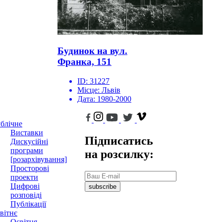
Будинок на вул.
Франка, 151
ID:
31227
Місце:
Львів
Дата:
1980-2000
блічне
Виставки
Підписатись
Дискусійні
програми
на розсилку:
[розархівування]
Просторові
проекти
Цифрові
subscribe
розповіді
Публікації
вітнє
Освітня