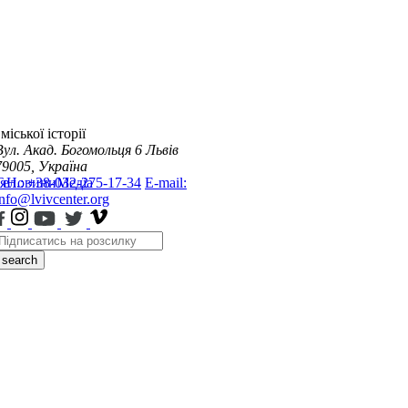
міської історії
Вул. Акад. Богомольця 6
Львів
79005, Україна
я
Тел.: +38-032-275-17-34
Новини
Медіа
E-mail:
info@lvivcenter.org
search