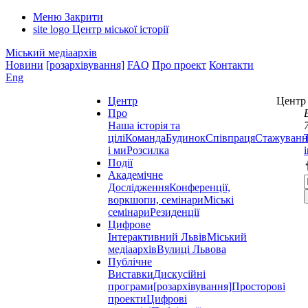
Меню
Закрити
site logo
Центр міської історії
Міський медіаархів
Новини
[розархівування]
FAQ
Про проект
Контакти
Eng
Центр
Центр 
Про
Наша історія та
цілі
Команда
Будинок
Співпраця
Стажуванн
і ми
Розсилка
Події
Академічне
Дослідження
Конференції,
воркшопи, семінари
Міські
семінари
Резиденції
Цифрове
Інтерактивний Львів
Міський
медіаархів
Вулиці Львова
Публічне
Виставки
Дискусійні
програми
[розархівування]
Просторові
проекти
Цифрові