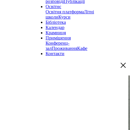
розповіді
Публікації
Освітнє
Освітня платформа
Літні
школи
Курси
Бібліотека
Календар
Крамниця
Приміщення
Конференц-
зал
Проживання
Кафе
Контакти