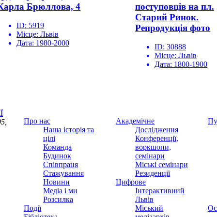
Карла Брюллова, 4
поступовців на пл.
Старий Ринок.
ID:
5919
Репродукція фото
Місце:
Львів
Дата:
1980-2000
ID:
30888
Місце:
Львів
Дата:
1800-1900
Ї
Про нас
Академічне
Пу
5,
Наша історія та
Дослідження
цілі
Конференції,
Команда
воркшопи,
Будинок
семінари
Співпраця
Міські семінари
Стажування
Резиденції
Новини
Цифрове
Медіа і ми
Інтерактивний
Розсилка
Львів
Події
Міський
Ос
Бібліотека
медіаархів