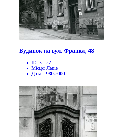
Будинок на вул. Франка, 48
ID:
31122
Місце:
Львів
Дата:
1980-2000