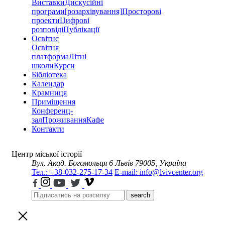
Виставки
Дискусійні
програми
[розархівування]
Просторові
проекти
Цифрові
розповіді
Публікації
Освітнє
Освітня
платформа
Літні
школи
Курси
Бібліотека
Календар
Крамниця
Приміщення
Конференц-
зал
Проживання
Кафе
Контакти
Центр міської історії
Вул. Акад. Богомольця 6
Львів 79005, Україна
Тел.: +38-032-275-17-34
E-mail: info@lvivcenter.org
search