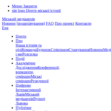
Меню
Закрити
site logo
Центр міської історії
Міський медіаархів
Новини
[розархівування]
FAQ
Про проект
Контакти
Eng
Центр
Про
Наша історія та
цілі
Команда
Будинок
Співпраця
Стажування
Новини
Меді
і ми
Розсилка
Події
Академічне
Дослідження
Конференції,
воркшопи,
семінари
Міські
семінари
Резиденції
Цифрове
Інтерактивний
Львів
Міський
медіаархів
Вулиці
Львова
Публічне