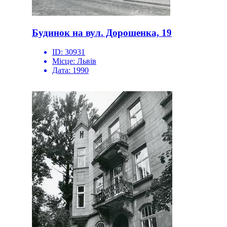
Будинок на вул. Дорошенка, 19
ID:
30931
Місце:
Львів
Дата:
1990