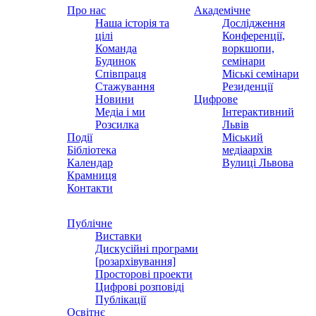
Про нас
Академічне
Наша історія та
Дослідження
цілі
Конференції,
Команда
воркшопи,
Будинок
семінари
Співпраця
Міські семінари
Стажування
Резиденції
Новини
Цифрове
Медіа і ми
Інтерактивний
Розсилка
Львів
Події
Міський
Бібліотека
медіаархів
Календар
Вулиці Львова
Крамниця
Контакти
Публічне
Виставки
Дискусійні програми
[розархівування]
Просторові проекти
Цифрові розповіді
Публікації
Освітнє