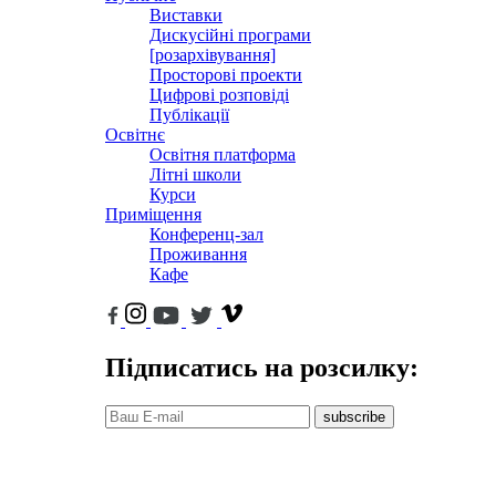
Виставки
Дискусійні програми
[розархівування]
Просторові проекти
Цифрові розповіді
Публікації
Освітнє
Освітня платформа
Літні школи
Курси
Приміщення
Конференц-зал
Проживання
Кафе
Підписатись на розсилку:
subscribe