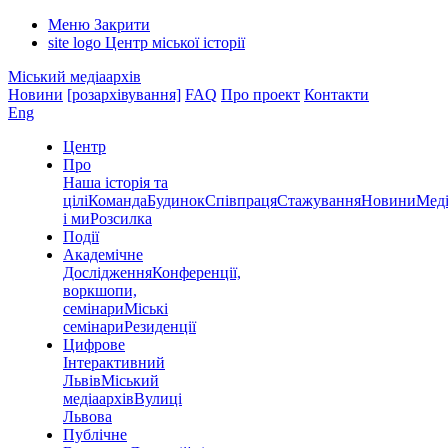
Меню
Закрити
site logo
Центр міської історії
Міський медіаархів
Новини
[розархівування]
FAQ
Про проект
Контакти
Eng
Центр
Про
Наша історія та
цілі
Команда
Будинок
Співпраця
Стажування
Новини
Меді
і ми
Розсилка
Події
Академічне
Дослідження
Конференції,
воркшопи,
семінари
Міські
семінари
Резиденції
Цифрове
Інтерактивний
Львів
Міський
медіаархів
Вулиці
Львова
Публічне