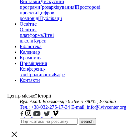
Виставки
Дискусійні
програми
[розархівування]
Просторові
проекти
Цифрові
розповіді
Публікації
Освітнє
Освітня
платформа
Літні
школи
Курси
Бібліотека
Календар
Крамниця
Приміщення
Конференц-
зал
Проживання
Кафе
Контакти
Центр міської історії
Вул. Акад. Богомольця 6
Львів 79005, Україна
Тел.: +38-032-275-17-34
E-mail: info@lvivcenter.org
search