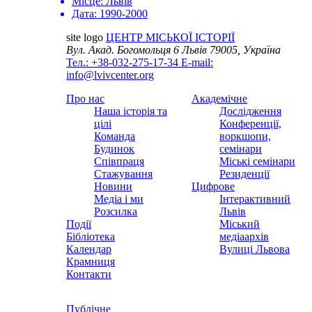
Місце:
Львів
Дата:
1990-2000
site logo
ЦЕНТР МІСЬКОЇ ІСТОРІЇ
Вул. Акад. Богомольця 6
Львів 79005, Україна
Тел.: +38-032-275-17-34
E-mail:
info@lvivcenter.org
Про нас
Академічне
Наша історія та
Дослідження
цілі
Конференції,
Команда
воркшопи,
Будинок
семінари
Співпраця
Міські семінари
Стажування
Резиденції
Новини
Цифрове
Медіа і ми
Інтерактивний
Розсилка
Львів
Події
Міський
Бібліотека
медіаархів
Календар
Вулиці Львова
Крамниця
Контакти
Публічне