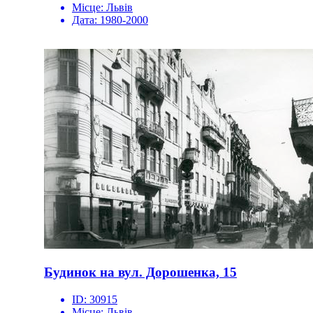
Місце:
Львів
Дата:
1980-2000
Будинок на вул. Дорошенка, 15
ID:
30915
Місце:
Львів