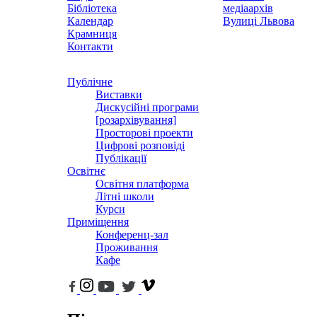
Бібліотека
медіаархів
Календар
Вулиці Львова
Крамниця
Контакти
Публічне
Виставки
Дискусійні програми
[розархівування]
Просторові проекти
Цифрові розповіді
Публікації
Освітнє
Освітня платформа
Літні школи
Курси
Приміщення
Конференц-зал
Проживання
Кафе