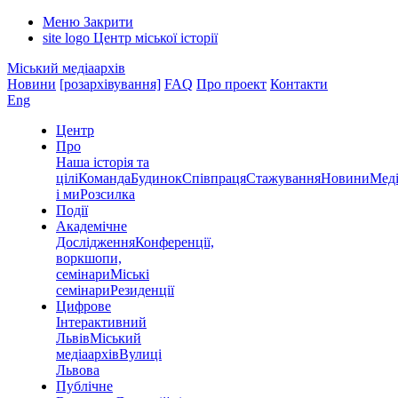
Меню
Закрити
site logo
Центр міської історії
Міський медіаархів
Новини
[розархівування]
FAQ
Про проект
Контакти
Eng
Центр
Про
Наша історія та
цілі
Команда
Будинок
Співпраця
Стажування
Новини
Меді
і ми
Розсилка
Події
Академічне
Дослідження
Конференції,
воркшопи,
семінари
Міські
семінари
Резиденції
Цифрове
Інтерактивний
Львів
Міський
медіаархів
Вулиці
Львова
Публічне