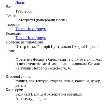
Львів
Дата:
1990-2000
Техніка:
Фотографія (паперовий носій)
Творець
Танас Никифорук
Колекція
Танас Никифорук
Правове регулювання
Центр міської історії Центрально Східної Європи
Опис
Фрагмент фасаду з балконами та бічним причілком
із позначенням імені замовника – адвоката Сегаля
на вулиці Петра Чайковського, 6.
Ключові слова:
вулиця, архітектура, будівля, вікна, балкони, декор,
деталь
Категорія:
Будинки Вулиці Архітектурні краєвиди
Архітектурні деталі