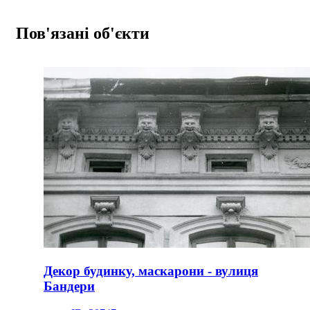
Пов'язані об'єкти
Декор будинку, маскарони - вулиця
Бандери