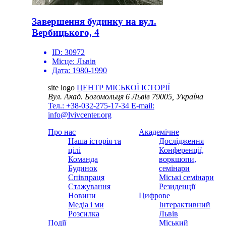
Завершення будинку на вул.
Вербицького, 4
ID:
30972
Місце:
Львів
Дата:
1980-1990
site logo
ЦЕНТР МІСЬКОЇ ІСТОРІЇ
Вул. Акад. Богомольця 6
Львів 79005, Україна
Тел.: +38-032-275-17-34
E-mail:
info@lvivcenter.org
Про нас
Академічне
Наша історія та
Дослідження
цілі
Конференції,
Команда
воркшопи,
Будинок
семінари
Співпраця
Міські семінари
Стажування
Резиденції
Новини
Цифрове
Медіа і ми
Інтерактивний
Розсилка
Львів
Події
Міський