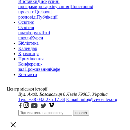
Виставки
Дискусійні
програми
[розархівування]
Просторові
проекти
Цифрові
розповіді
Публікації
Освітнє
Освітня
платформа
Літні
школи
Курси
Бібліотека
Календар
Крамниця
Приміщення
Конференц-
зал
Проживання
Кафе
Контакти
Центр міської історії
Вул. Акад. Богомольця 6
Львів 79005, Україна
Тел.: +38-032-275-17-34
E-mail: info@lvivcenter.org
search