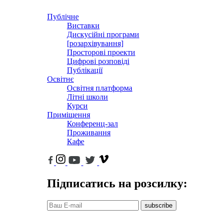
Публічне
Виставки
Дискусійні програми
[розархівування]
Просторові проекти
Цифрові розповіді
Публікації
Освітнє
Освітня платформа
Літні школи
Курси
Приміщення
Конференц-зал
Проживання
Кафе
Підписатись на розсилку:
subscribe