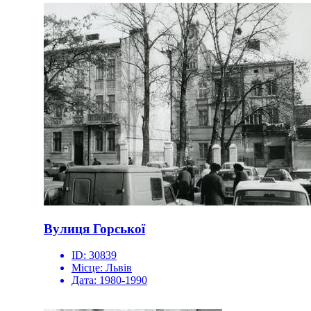
Вулиця Горської
ID:
30839
Місце:
Львів
Дата:
1980-1990