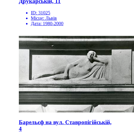
Друкарській, 11
ID:
31025
Місце:
Львів
Дата:
1980-2000
Барельєф на вул. Ставропігійській,
4