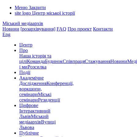
Меню
Закрити
site logo
Центр міської історії
Міський медіаархів
Новини
[розархівування]
FAQ
Про проект
Контакти
Eng
Центр
Про
Наша історія та
цілі
Команда
Будинок
Співпраця
Стажування
Новини
Меді
і ми
Розсилка
Події
Академічне
Дослідження
Конференції,
воркшопи,
семінари
Міські
семінари
Резиденції
Цифрове
Інтерактивний
Львів
Міський
медіаархів
Вулиці
Львова
Публічне