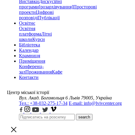
Виставки
Дискусійні
програми
[розархівування]
Просторові
проекти
Цифрові
розповіді
Публікації
Освітнє
Освітня
платформа
Літні
школи
Курси
Бібліотека
Календар
Крамниця
Приміщення
Конференц-
зал
Проживання
Кафе
Контакти
Центр міської історії
Вул. Акад. Богомольця 6
Львів 79005, Україна
Тел.: +38-032-275-17-34
E-mail: info@lvivcenter.org
search