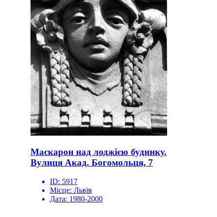
Маскарон над лоджією будинку.
Вулиця Акад. Богомольця, 7
ID:
5917
Місце:
Львів
Дата:
1980-2000