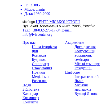
ID:
31085
Місце:
Львів
Дата:
1980-2000
site logo
ЦЕНТР МІСЬКОЇ ІСТОРІЇ
Вул. Акад. Богомольця 6
Львів 79005, Україна
Тел.: +38-032-275-17-34
E-mail:
info@lvivcenter.org
Про нас
Академічне
Наша історія та
Дослідження
цілі
Конференції,
Команда
воркшопи,
Будинок
семінари
Співпраця
Міські семінари
Стажування
Резиденції
Новини
Цифрове
Медіа і ми
Інтерактивний
Розсилка
Львів
Події
Міський
Бібліотека
медіаархів
Календар
Вулиці Львова
Крамниця
Контакти