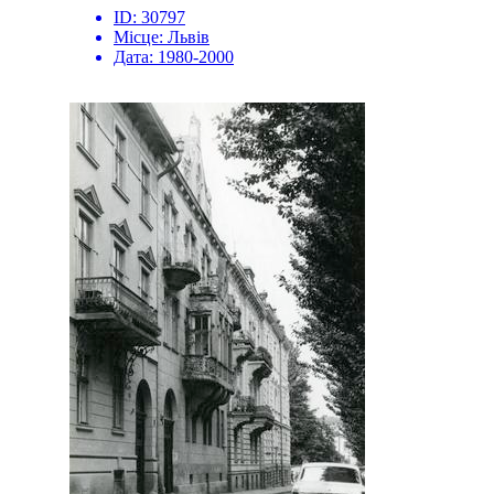
ID:
30797
Місце:
Львів
Дата:
1980-2000