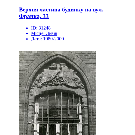
Верхня частина будинку на вул.
Франка, 33
ID:
31248
Місце:
Львів
Дата:
1980-2000