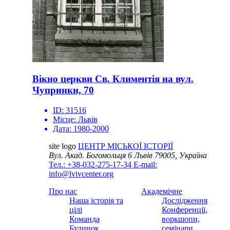
Вікно церкви Св. Климентія на вул.
Чупринки, 70
ID:
31516
Місце:
Львів
Дата:
1980-2000
site logo
ЦЕНТР МІСЬКОЇ ІСТОРІЇ
Вул. Акад. Богомольця 6
Львів 79005, Україна
Тел.: +38-032-275-17-34
E-mail:
info@lvivcenter.org
Про нас
Академічне
Наша історія та
Дослідження
цілі
Конференції,
Команда
воркшопи,
Будинок
семінари