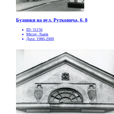
Будинки на вул. Рутковича, 6, 8
ID:
31156
Місце:
Львів
Дата:
1980-2000