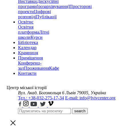
Виставки
Дискусійні
програми
[розархівування]
Просторові
проекти
Цифрові
розповіді
Публікації
Освітнє
Освітня
платформа
Літні
школи
Курси
Бібліотека
Календар
Крамниця
Приміщення
Конференц-
зал
Проживання
Кафе
Контакти
Центр міської історії
Вул. Акад. Богомольця 6
Львів 79005, Україна
Тел.: +38-032-275-17-34
E-mail: info@lvivcenter.org
search