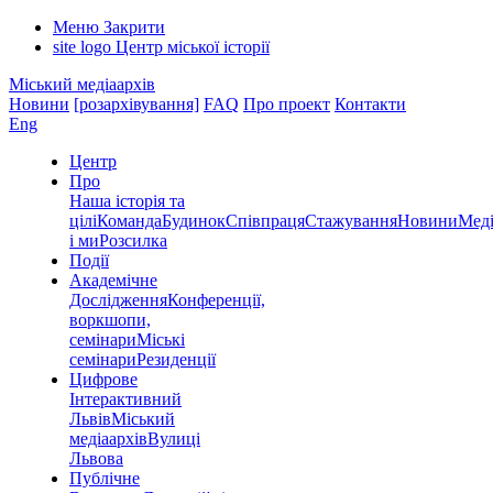
Меню
Закрити
site logo
Центр міської історії
Міський медіаархів
Новини
[розархівування]
FAQ
Про проект
Контакти
Eng
Центр
Про
Наша історія та
цілі
Команда
Будинок
Співпраця
Стажування
Новини
Меді
і ми
Розсилка
Події
Академічне
Дослідження
Конференції,
воркшопи,
семінари
Міські
семінари
Резиденції
Цифрове
Інтерактивний
Львів
Міський
медіаархів
Вулиці
Львова
Публічне