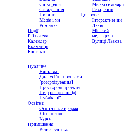
Співпраця
Міські семінари
Стажування
Резиденції
Новини
Цифрове
Медіа і ми
Інтерактивний
Розсилка
Львів
Події
Міський
Бібліотека
медіаархів
Календар
Вулиці Львова
Крамниця
Контакти
Публічне
Виставки
Дискусійні програми
[розархівування]
Просторові проекти
Цифрові розповіді
Публікації
Освітнє
Освітня платформа
Літні школи
Курси
Приміщення
Конференц-зал