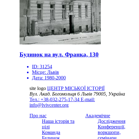
Будинок на вул. Франка, 130
ID:
31254
Місце:
Львів
Дата:
1980-2000
site logo
ЦЕНТР МІСЬКОЇ ІСТОРІЇ
Вул. Акад. Богомольця 6
Львів 79005, Україна
Тел.: +38-032-275-17-34
E-mail:
info@lvivcenter.org
Про нас
Академічне
Наша історія та
Дослідження
цілі
Конференції,
Команда
воркшопи,
Будинок
семінари