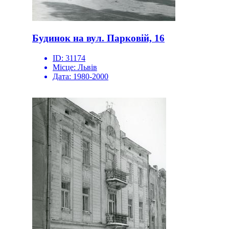
Будинок на вул. Парковій, 16
ID:
31174
Місце:
Львів
Дата:
1980-2000