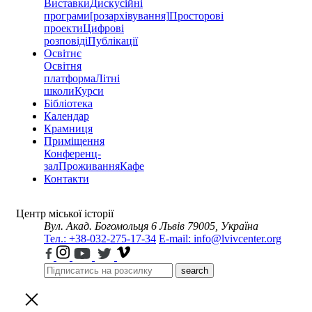
Виставки
Дискусійні
програми
[розархівування]
Просторові
проекти
Цифрові
розповіді
Публікації
Освітнє
Освітня
платформа
Літні
школи
Курси
Бібліотека
Календар
Крамниця
Приміщення
Конференц-
зал
Проживання
Кафе
Контакти
Центр міської історії
Вул. Акад. Богомольця 6
Львів 79005, Україна
Тел.: +38-032-275-17-34
E-mail: info@lvivcenter.org
search