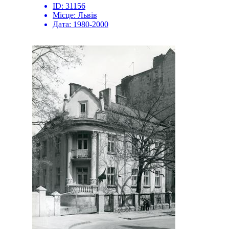
ID:
31156
Місце:
Львів
Дата:
1980-2000