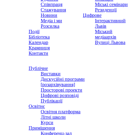
Співпраця
Міські семінари
Стажування
Резиденції
Новини
Цифрове
Медіа і ми
Інтерактивний
Розсилка
Львів
Події
Міський
Бібліотека
медіаархів
Календар
Вулиці Львова
Крамниця
Контакти
Публічне
Виставки
Дискусійні програми
[розархівування]
Просторові проекти
Цифрові розповіді
Публікації
Освітнє
Освітня платформа
Літні школи
Курси
Приміщення
Конференц-зал