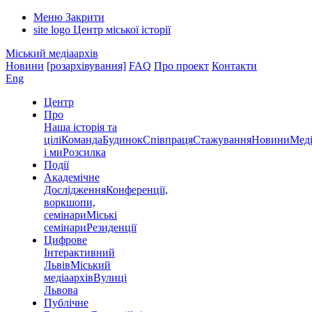
Меню
Закрити
site logo
Центр міської історії
Міський медіаархів
Новини
[розархівування]
FAQ
Про проект
Контакти
Eng
Центр
Про
Наша історія та
цілі
Команда
Будинок
Співпраця
Стажування
Новини
Меді
і ми
Розсилка
Події
Академічне
Дослідження
Конференції,
воркшопи,
семінари
Міські
семінари
Резиденції
Цифрове
Інтерактивний
Львів
Міський
медіаархів
Вулиці
Львова
Публічне