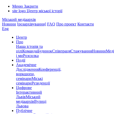
Меню
Закрити
site logo
Центр міської історії
Міський медіаархів
Новини
[розархівування]
FAQ
Про проект
Контакти
Eng
Центр
Про
Наша історія та
цілі
Команда
Будинок
Співпраця
Стажування
Новини
Меді
і ми
Розсилка
Події
Академічне
Дослідження
Конференції,
воркшопи,
семінари
Міські
семінари
Резиденції
Цифрове
Інтерактивний
Львів
Міський
медіаархів
Вулиці
Львова
Публічне