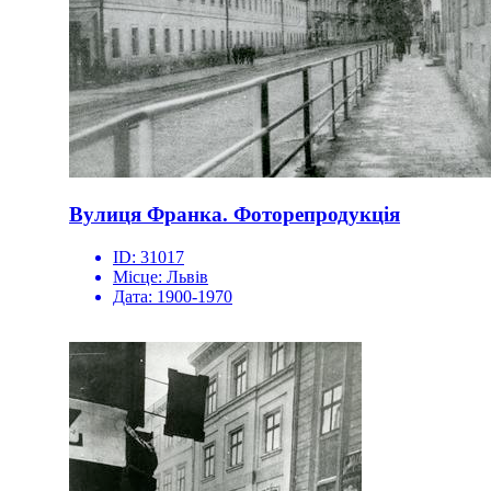
Вулиця Франка. Фоторепродукція
ID:
31017
Місце:
Львів
Дата:
1900-1970