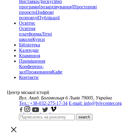
Виставки
Дискусійні
програми
[розархівування]
Просторові
проекти
Цифрові
розповіді
Публікації
Освітнє
Освітня
платформа
Літні
школи
Курси
Бібліотека
Календар
Крамниця
Приміщення
Конференц-
зал
Проживання
Кафе
Контакти
Центр міської історії
Вул. Акад. Богомольця 6
Львів 79005, Україна
Тел.: +38-032-275-17-34
E-mail: info@lvivcenter.org
search