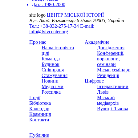
Дата:
1980-2000
site logo
ЦЕНТР МІСЬКОЇ ІСТОРІЇ
Вул. Акад. Богомольця 6
Львів 79005, Україна
Тел.: +38-032-275-17-34
E-mail:
info@lvivcenter.org
Про нас
Академічне
Наша історія та
Дослідження
цілі
Конференції,
Команда
воркшопи,
Будинок
семінари
Співпраця
Міські семінари
Стажування
Резиденції
Новини
Цифрове
Медіа і ми
Інтерактивний
Розсилка
Львів
Події
Міський
Бібліотека
медіаархів
Календар
Вулиці Львова
Крамниця
Контакти
Публічне