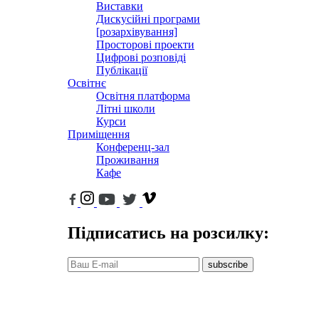
Виставки
Дискусійні програми
[розархівування]
Просторові проекти
Цифрові розповіді
Публікації
Освітнє
Освітня платформа
Літні школи
Курси
Приміщення
Конференц-зал
Проживання
Кафе
Підписатись на розсилку:
subscribe