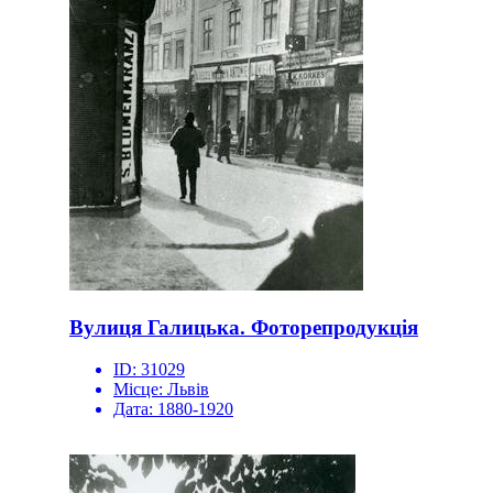
Вулиця Галицька. Фоторепродукція
ID:
31029
Місце:
Львів
Дата:
1880-1920