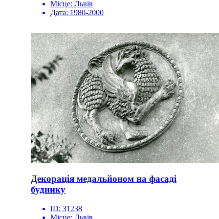
Місце:
Львів
Дата:
1980-2000
Декорація медальйоном на фасаді
будинку
ID:
31238
Місце:
Львів