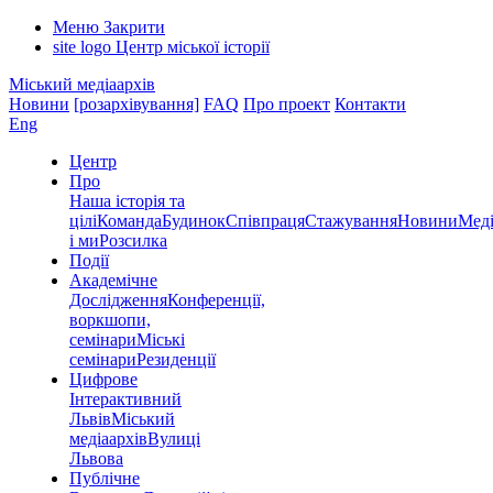
Меню
Закрити
site logo
Центр міської історії
Міський медіаархів
Новини
[розархівування]
FAQ
Про проект
Контакти
Eng
Центр
Про
Наша історія та
цілі
Команда
Будинок
Співпраця
Стажування
Новини
Меді
і ми
Розсилка
Події
Академічне
Дослідження
Конференції,
воркшопи,
семінари
Міські
семінари
Резиденції
Цифрове
Інтерактивний
Львів
Міський
медіаархів
Вулиці
Львова
Публічне