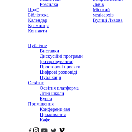
Розсилка
Львів
Події
Міський
Бібліотека
медіаархів
Календар
Вулиці Львова
Крамниця
Контакти
Публічне
Виставки
Дискусійні програми
[розархівування]
Просторові проекти
Цифрові розповіді
Публікації
Освітнє
Освітня платформа
Літні школи
Курси
Приміщення
Конференц-зал
Проживання
Кафе