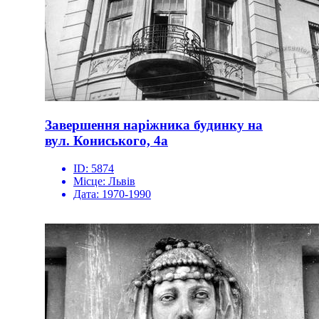
Завершення наріжника будинку на
вул. Кониського, 4а
ID:
5874
Місце:
Львів
Дата:
1970-1990