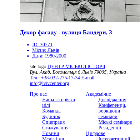
Декор фасаду - вулиця Бандери, 3
ID:
30771
Місце:
Львів
Дата:
1980-2000
site logo
ЦЕНТР МІСЬКОЇ ІСТОРІЇ
Вул. Акад. Богомольця 6
Львів 79005, Україна
Тел.: +38-032-275-17-34
E-mail:
info@lvivcenter.org
Про нас
Академічне
Наша історія та
Дослідження
цілі
Конференції,
Команда
воркшопи,
Будинок
семінари
Співпраця
Міські семінари
Стажування
Резиденції
Новини
Цифрове
Медіа і ми
Інтерактивний