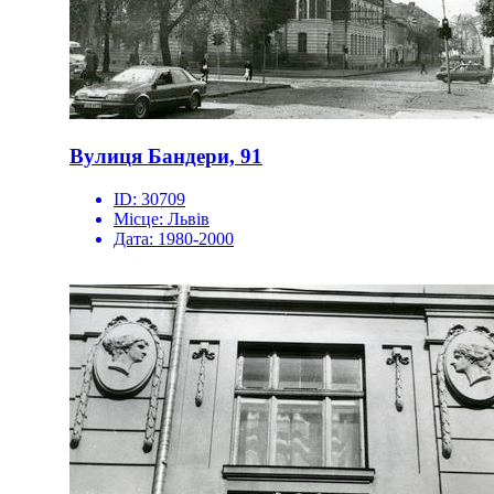
Вулиця Бандери, 91
ID:
30709
Місце:
Львів
Дата:
1980-2000