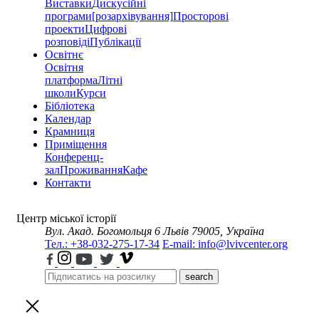
Виставки
Дискусійні
програми
[розархівування]
Просторові
проекти
Цифрові
розповіді
Публікації
Освітнє
Освітня
платформа
Літні
школи
Курси
Бібліотека
Календар
Крамниця
Приміщення
Конференц-
зал
Проживання
Кафе
Контакти
Центр міської історії
Вул. Акад. Богомольця 6
Львів 79005, Україна
Тел.: +38-032-275-17-34
E-mail: info@lvivcenter.org
search