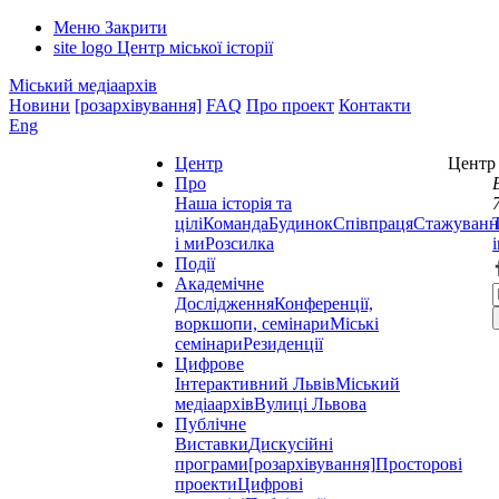
Меню
Закрити
site logo
Центр міської історії
Міський медіаархів
Новини
[розархівування]
FAQ
Про проект
Контакти
Eng
Центр
Центр 
Про
Наша історія та
цілі
Команда
Будинок
Співпраця
Стажуванн
і ми
Розсилка
Події
Академічне
Дослідження
Конференції,
воркшопи, семінари
Міські
семінари
Резиденції
Цифрове
Інтерактивний Львів
Міський
медіаархів
Вулиці Львова
Публічне
Виставки
Дискусійні
програми
[розархівування]
Просторові
проекти
Цифрові