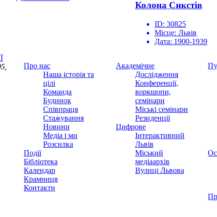
Колона Сикстів
ID:
30825
Місце:
Львів
Дата:
1900-1939
Ї
Про нас
Академічне
Пу
5,
Наша історія та
Дослідження
цілі
Конференції,
Команда
воркшопи,
Будинок
семінари
Співпраця
Міські семінари
Стажування
Резиденції
Новини
Цифрове
Медіа і ми
Інтерактивний
Розсилка
Львів
Події
Міський
Ос
Бібліотека
медіаархів
Календар
Вулиці Львова
Крамниця
Контакти
Пр