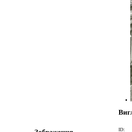
Виг
ID:
Зображення