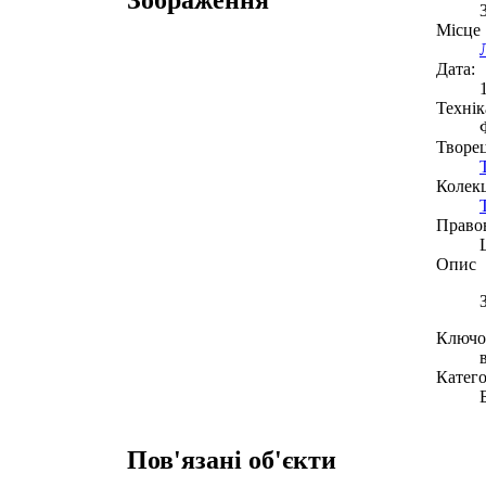
Місце
Дата:
Технік
Творе
Колекц
Право
Опис
Ключов
Катего
Пов'язані об'єкти