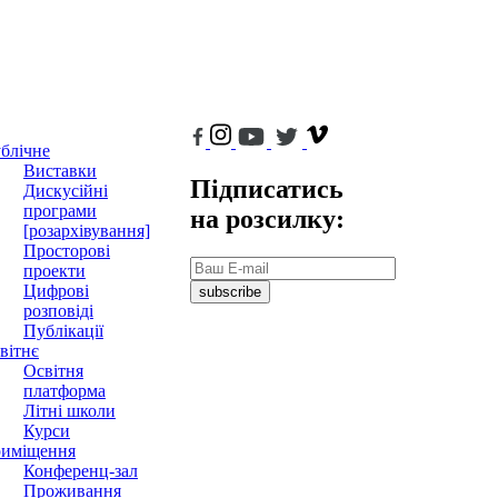
блічне
Виставки
Підписатись
Дискусійні
програми
на розсилку:
[розархівування]
Просторові
проекти
Цифрові
subscribe
розповіді
Публікації
вітнє
Освітня
платформа
Літні школи
Курси
иміщення
Конференц-зал
Проживання