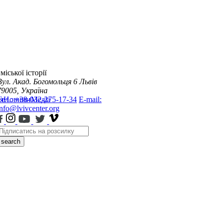
міської історії
Вул. Акад. Богомольця 6
Львів
79005, Україна
я
Тел.: +38-032-275-17-34
Новини
Медіа
E-mail:
info@lvivcenter.org
search