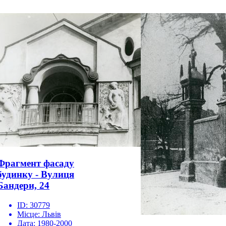
Фрагмент фасаду
будинку - Вулиця
Бандери, 24
ID:
30779
Місце:
Львів
Дата:
1980-2000