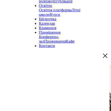
розповіді
Публікації
Освітнє
Освітня платформа
Літні
школи
Курси
Бібліотека
Календар
Крамниця
Приміщення
Конференц-
зал
Проживання
Кафе
Контакти