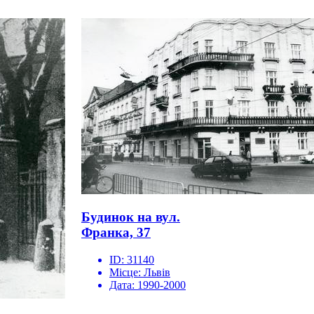
Будинок на вул.
Франка, 37
ID:
31140
Місце:
Львів
Дата:
1990-2000