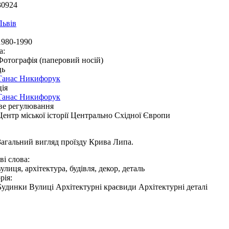
30924
Львів
1980-1990
а:
Фотографія (паперовий носій)
ць
Танас Никифорук
ія
Танас Никифорук
ве регулювання
Центр міської історії Центрально Східної Європи
Загальний вигляд проїзду Крива Липа.
і слова:
вулиця, архітектура, будівля, декор, деталь
рія:
Будинки Вулиці Архітектурні краєвиди Архітектурні деталі