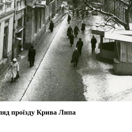
ляд проїзду Крива Липа