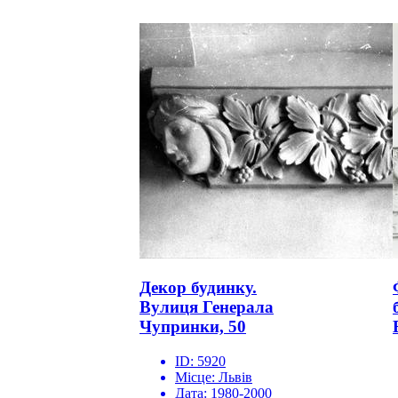
Декор будинку.
Вулиця Генерала
Чупринки, 50
ID:
5920
Місце:
Львів
Дата:
1980-2000