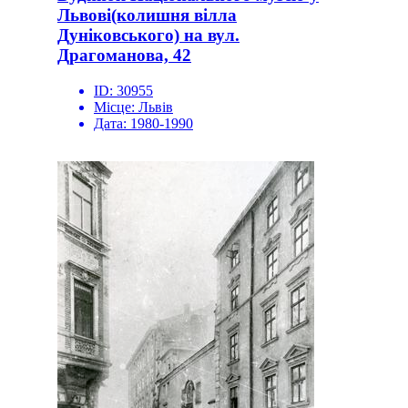
Львові(колишня вілла
Дуніковського) на вул.
Драгоманова, 42
ID:
30955
Місце:
Львів
Дата:
1980-1990