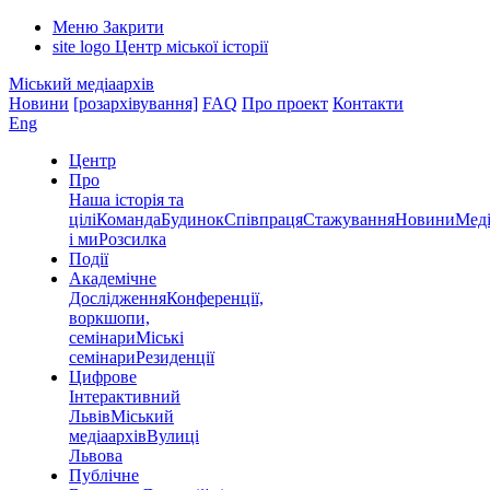
Меню
Закрити
site logo
Центр міської історії
Міський медіаархів
Новини
[розархівування]
FAQ
Про проект
Контакти
Eng
Центр
Про
Наша історія та
цілі
Команда
Будинок
Співпраця
Стажування
Новини
Меді
і ми
Розсилка
Події
Академічне
Дослідження
Конференції,
воркшопи,
семінари
Міські
семінари
Резиденції
Цифрове
Інтерактивний
Львів
Міський
медіаархів
Вулиці
Львова
Публічне