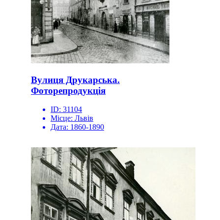
Вулиця Друкарська.
Фоторепродукція
ID:
31104
Місце:
Львів
Дата:
1860-1890