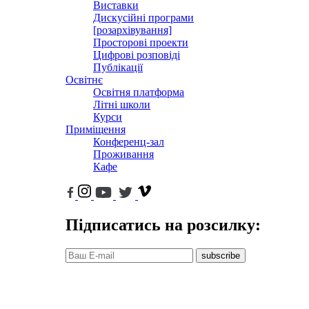
Виставки
Дискусійні програми
[розархівування]
Просторові проекти
Цифрові розповіді
Публікації
Освітнє
Освітня платформа
Літні школи
Курси
Приміщення
Конференц-зал
Проживання
Кафе
Підписатись на розсилку:
subscribe