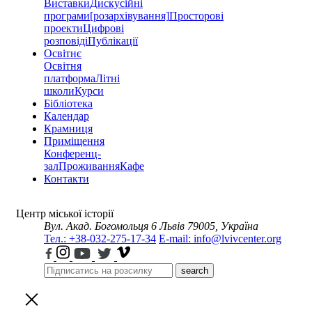
Виставки
Дискусійні
програми
[розархівування]
Просторові
проекти
Цифрові
розповіді
Публікації
Освітнє
Освітня
платформа
Літні
школи
Курси
Бібліотека
Календар
Крамниця
Приміщення
Конференц-
зал
Проживання
Кафе
Контакти
Центр міської історії
Вул. Акад. Богомольця 6
Львів 79005, Україна
Тел.: +38-032-275-17-34
E-mail: info@lvivcenter.org
search