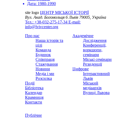
Дата:
1980-1990
site logo
ЦЕНТР МІСЬКОЇ ІСТОРІЇ
Вул. Акад. Богомольця 6
Львів 79005, Україна
Тел.: +38-032-275-17-34
E-mail:
info@lvivcenter.org
Про нас
Академічне
Наша історія та
Дослідження
цілі
Конференції,
Команда
воркшопи,
Будинок
семінари
Співпраця
Міські семінари
Стажування
Резиденції
Новини
Цифрове
Медіа і ми
Інтерактивний
Розсилка
Львів
Події
Міський
Бібліотека
медіаархів
Календар
Вулиці Львова
Крамниця
Контакти
Публічне