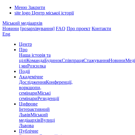
Меню
Закрити
site logo
Центр міської історії
Міський медіаархів
Новини
[розархівування]
FAQ
Про проект
Контакти
Eng
Центр
Про
Наша історія та
цілі
Команда
Будинок
Співпраця
Стажування
Новини
Меді
і ми
Розсилка
Події
Академічне
Дослідження
Конференції,
воркшопи,
семінари
Міські
семінари
Резиденції
Цифрове
Інтерактивний
Львів
Міський
медіаархів
Вулиці
Львова
Публічне