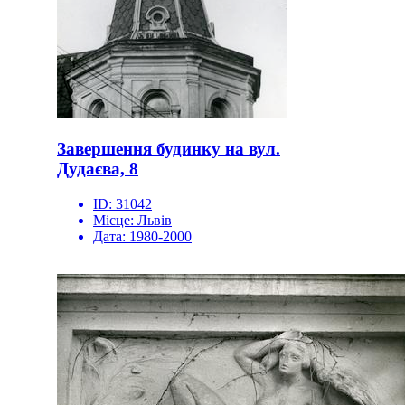
Завершення будинку на вул.
Дудаєва, 8
ID:
31042
Місце:
Львів
Дата:
1980-2000