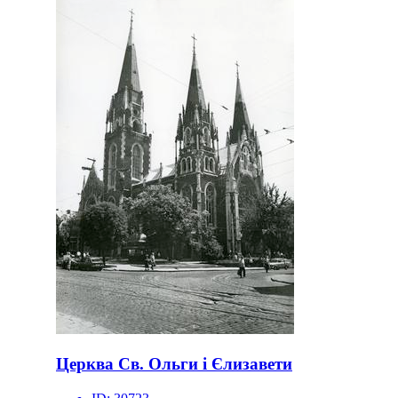
Церква Св. Ольги і Єлизавети