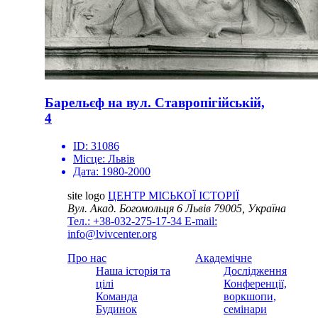
Барельєф на вул. Ставропігійській,
4
ID:
31086
Місце:
Львів
Дата:
1980-2000
site logo
ЦЕНТР МІСЬКОЇ ІСТОРІЇ
Вул. Акад. Богомольця 6
Львів 79005, Україна
Тел.: +38-032-275-17-34
E-mail:
info@lvivcenter.org
Про нас
Академічне
Наша історія та
Дослідження
цілі
Конференції,
Команда
воркшопи,
Будинок
семінари