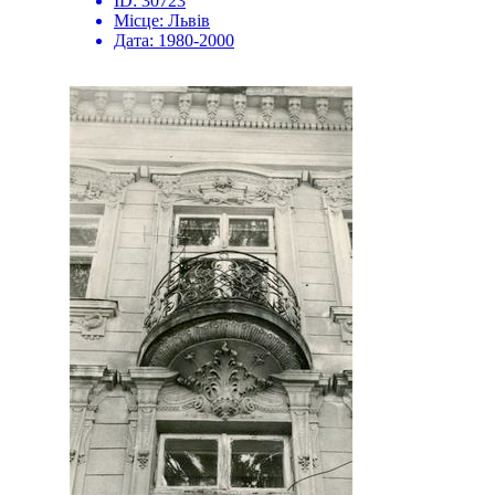
ID:
30723
Місце:
Львів
Дата:
1980-2000