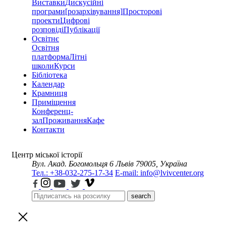
Виставки
Дискусійні
програми
[розархівування]
Просторові
проекти
Цифрові
розповіді
Публікації
Освітнє
Освітня
платформа
Літні
школи
Курси
Бібліотека
Календар
Крамниця
Приміщення
Конференц-
зал
Проживання
Кафе
Контакти
Центр міської історії
Вул. Акад. Богомольця 6
Львів 79005, Україна
Тел.: +38-032-275-17-34
E-mail: info@lvivcenter.org
search