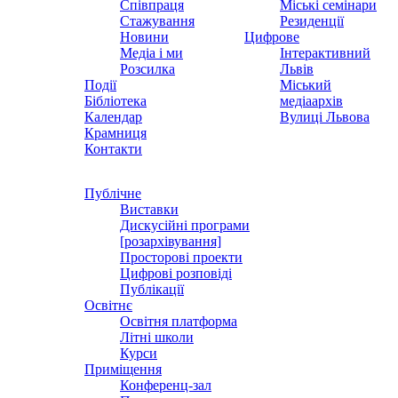
Співпраця
Міські семінари
Стажування
Резиденції
Новини
Цифрове
Медіа і ми
Інтерактивний
Розсилка
Львів
Події
Міський
Бібліотека
медіаархів
Календар
Вулиці Львова
Крамниця
Контакти
Публічне
Виставки
Дискусійні програми
[розархівування]
Просторові проекти
Цифрові розповіді
Публікації
Освітнє
Освітня платформа
Літні школи
Курси
Приміщення
Конференц-зал