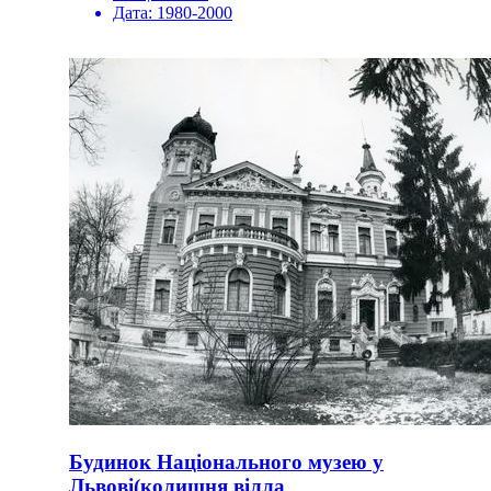
Дата:
1980-2000
Будинок Національного музею у
Львові(колишня вілла