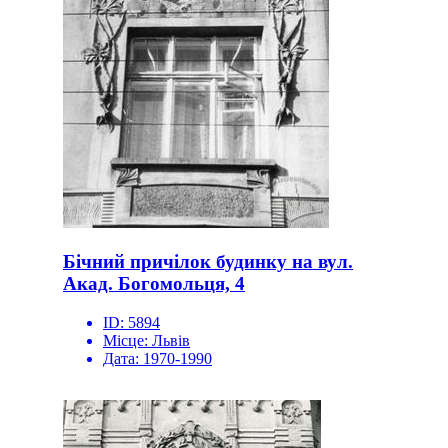
Бічний причілок будинку на вул.
Акад. Богомольця, 4
ID:
5894
Місце:
Львів
Дата:
1970-1990