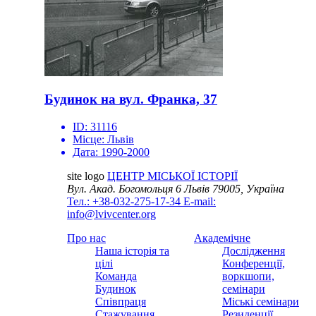
Будинок на вул. Франка, 37
ID:
31116
Місце:
Львів
Дата:
1990-2000
site logo
ЦЕНТР МІСЬКОЇ ІСТОРІЇ
Вул. Акад. Богомольця 6
Львів 79005, Україна
Тел.: +38-032-275-17-34
E-mail:
info@lvivcenter.org
Про нас
Академічне
Наша історія та
Дослідження
цілі
Конференції,
Команда
воркшопи,
Будинок
семінари
Співпраця
Міські семінари
Стажування
Резиденції