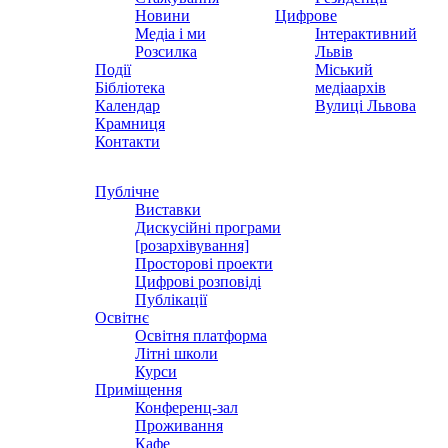
Новини
Цифрове
Медіа і ми
Інтерактивний
Розсилка
Львів
Події
Міський
Бібліотека
медіаархів
Календар
Вулиці Львова
Крамниця
Контакти
Публічне
Виставки
Дискусійні програми
[розархівування]
Просторові проекти
Цифрові розповіді
Публікації
Освітнє
Освітня платформа
Літні школи
Курси
Приміщення
Конференц-зал
Проживання
Кафе