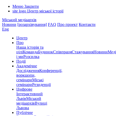
Меню
Закрити
site logo
Центр міської історії
Міський медіаархів
Новини
[розархівування]
FAQ
Про проект
Контакти
Eng
Центр
Про
Наша історія та
цілі
Команда
Будинок
Співпраця
Стажування
Новини
Меді
і ми
Розсилка
Події
Академічне
Дослідження
Конференції,
воркшопи,
семінари
Міські
семінари
Резиденції
Цифрове
Інтерактивний
Львів
Міський
медіаархів
Вулиці
Львова
Публічне