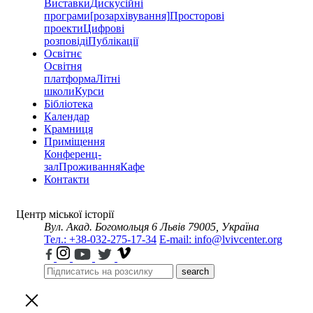
Виставки
Дискусійні
програми
[розархівування]
Просторові
проекти
Цифрові
розповіді
Публікації
Освітнє
Освітня
платформа
Літні
школи
Курси
Бібліотека
Календар
Крамниця
Приміщення
Конференц-
зал
Проживання
Кафе
Контакти
Центр міської історії
Вул. Акад. Богомольця 6
Львів 79005, Україна
Тел.: +38-032-275-17-34
E-mail: info@lvivcenter.org
search