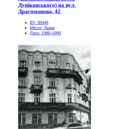
Дуніковського) на вул.
Драгоманова, 42
ID:
30949
Місце:
Львів
Дата:
1980-1990