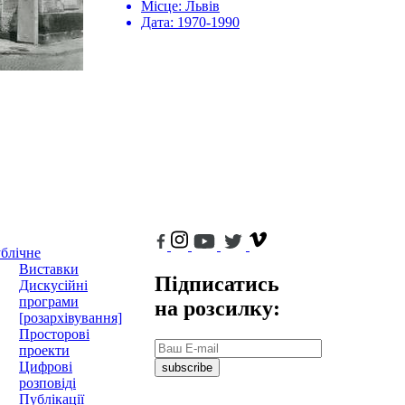
Місце:
Львів
Дата:
1970-1990
блічне
Виставки
Підписатись
Дискусійні
програми
на розсилку:
[розархівування]
Просторові
проекти
Цифрові
subscribe
розповіді
Публікації