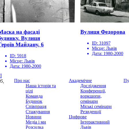
Маска на фасаді
Вулиця Федорова
будинку. Вулиця
ID:
31097
Героїв Майдану, 6
Місце:
Львів
Дата:
1980-2000
ID:
5918
Місце:
Львів
Дата:
1980-2000
Ї
Про нас
Академічне
Пу
5,
Наша історія та
Дослідження
цілі
Конференції,
Команда
воркшопи,
Будинок
семінари
Співпраця
Міські семінари
Стажування
Резиденції
Новини
Цифрове
Медіа і ми
Інтерактивний
Розсилка
Львів