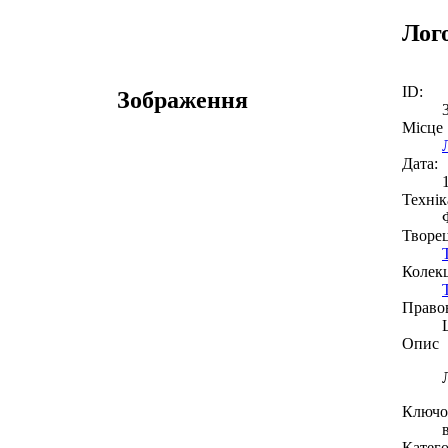
Лого
ID:
Зображення
Місце
Дата:
Технік
Творе
Колекц
Право
Опис
Ключов
Катего