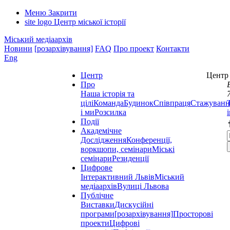
Меню
Закрити
site logo
Центр міської історії
Міський медіаархів
Новини
[розархівування]
FAQ
Про проект
Контакти
Eng
Центр
Центр 
Про
Наша історія та
цілі
Команда
Будинок
Співпраця
Стажуванн
і ми
Розсилка
Події
Академічне
Дослідження
Конференції,
воркшопи, семінари
Міські
семінари
Резиденції
Цифрове
Інтерактивний Львів
Міський
медіаархів
Вулиці Львова
Публічне
Виставки
Дискусійні
програми
[розархівування]
Просторові
проекти
Цифрові