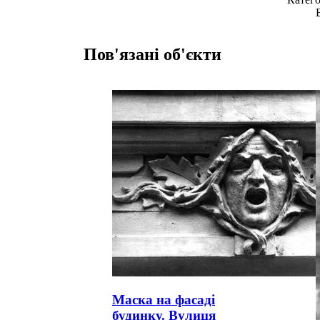
Пов'язані об'єкти
Маска на фасаді
будинку. Вулиця