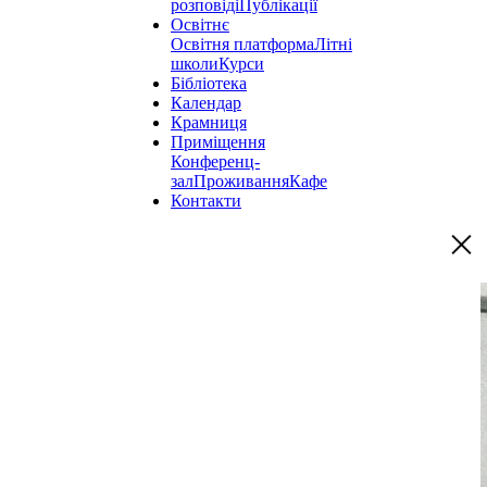
розповіді
Публікації
Освітнє
Освітня платформа
Літні
школи
Курси
Бібліотека
Календар
Крамниця
Приміщення
Конференц-
зал
Проживання
Кафе
Контакти