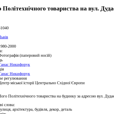
 Політехнічного товариства на вул. Дуда
31040
Львів
1980-2000
а:
Фотографія (паперовий носій)
ць
Танас Никифорук
ія
Танас Никифорук
ве регулювання
Центр міської історії Центрально Східної Європи
Лого Політехнічного товариства на будинку за адресою вул. Дудає
і слова:
вулиця, архітектура, будівля, декор, деталь
рія: