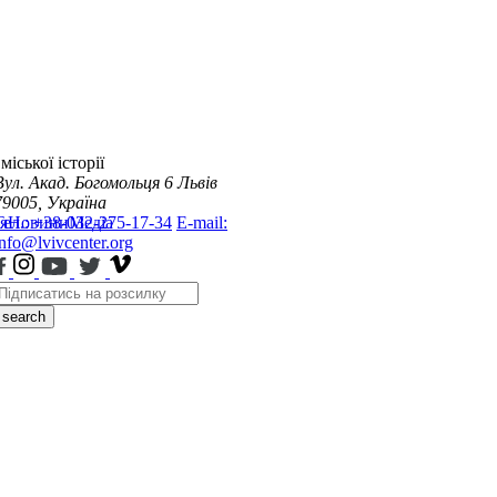
міської історії
Вул. Акад. Богомольця 6
Львів
79005, Україна
я
Тел.: +38-032-275-17-34
Новини
Медіа
E-mail:
info@lvivcenter.org
search