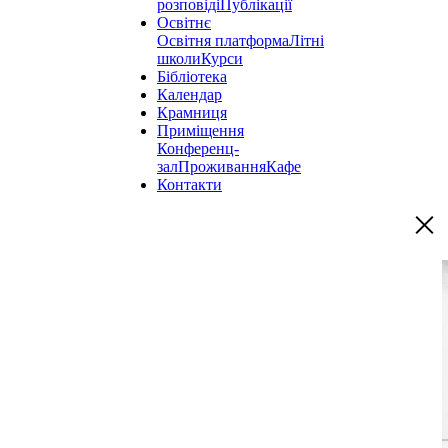
розповіді
Публікації
Освітнє
Освітня платформа
Літні
школи
Курси
Бібліотека
Календар
Крамниця
Приміщення
Конференц-
зал
Проживання
Кафе
Контакти