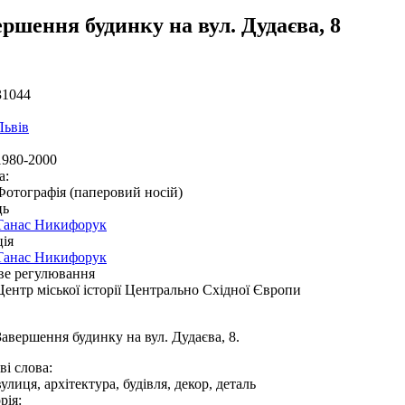
ршення будинку на вул. Дудаєва, 8
31044
Львів
1980-2000
а:
Фотографія (паперовий носій)
ць
Танас Никифорук
ія
Танас Никифорук
ве регулювання
Центр міської історії Центрально Східної Європи
Завершення будинку на вул. Дудаєва, 8.
і слова:
вулиця, архітектура, будівля, декор, деталь
рія: