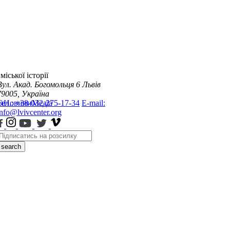
міської історії
Вул. Акад. Богомольця 6
Львів
79005, Україна
я
Тел.: +38-032-275-17-34
Новини
Медіа
E-mail:
info@lvivcenter.org
search