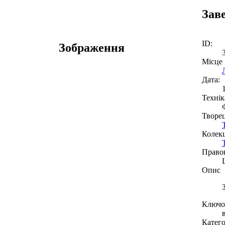
Заве
ID:
Зображення
Місце
Дата:
Технік
Творе
Колекц
Право
Опис
Ключов
Катего