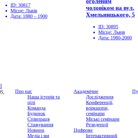
оголеним
ID:
30817
чоловіком на вул.
Місце:
Львів
Хмельницького, 5
Дата:
1880 – 1900
ID:
30895
Місце:
Львів
Дата:
1980-2000
Ї
Про нас
Академічне
Пу
5,
Наша історія та
Дослідження
цілі
Конференції,
Команда
воркшопи,
Будинок
семінари
Співпраця
Міські семінари
Стажування
Резиденції
Новини
Цифрове
Медіа і ми
Інтерактивний