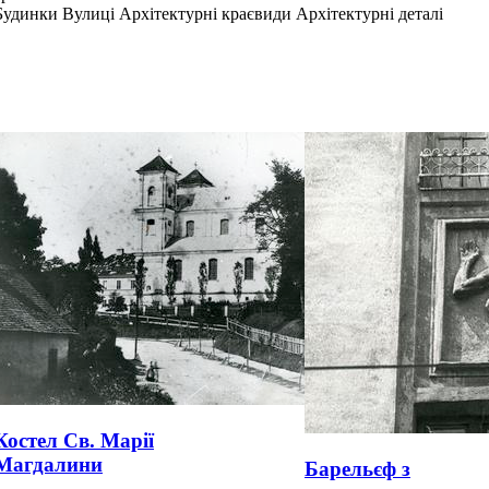
Будинки Вулиці Архітектурні краєвиди Архітектурні деталі
Костел Св. Марії
Магдалини
Барельєф з