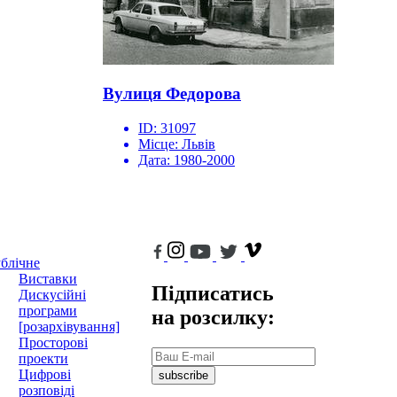
Вулиця Федорова
ID:
31097
Місце:
Львів
Дата:
1980-2000
блічне
Виставки
Підписатись
Дискусійні
програми
на розсилку:
[розархівування]
Просторові
проекти
Цифрові
subscribe
розповіді