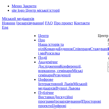
Меню
Закрити
site logo
Центр міської історії
Міський медіаархів
Новини
[розархівування]
FAQ
Про проект
Контакти
Eng
Центр
Центр 
Про
Наша історія та
цілі
Команда
Будинок
Співпраця
Стажуванн
і ми
Розсилка
Події
Академічне
Дослідження
Конференції,
воркшопи, семінари
Міські
семінари
Резиденції
Цифрове
Інтерактивний Львів
Міський
медіаархів
Вулиці Львова
Публічне
Виставки
Дискусійні
програми
[розархівування]
Просторові
проекти
Цифрові