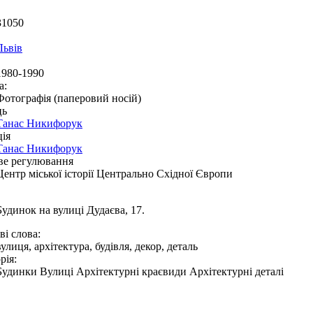
31050
Львів
1980-1990
а:
Фотографія (паперовий носій)
ць
Танас Никифорук
ія
Танас Никифорук
ве регулювання
Центр міської історії Центрально Східної Європи
Будинок на вулиці Дудаєва, 17.
і слова:
вулиця, архітектура, будівля, декор, деталь
рія:
Будинки Вулиці Архітектурні краєвиди Архітектурні деталі