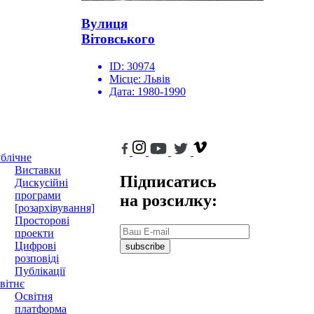
Вулиця
Вітовського
ID:
30974
Місце:
Львів
Дата:
1980-1990
блічне
Виставки
Підписатись
Дискусійні
програми
на розсилку:
[розархівування]
Просторові
проекти
Цифрові
subscribe
розповіді
Публікації
вітнє
Освітня
платформа