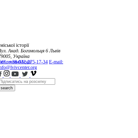
міської історії
Вул. Акад. Богомольця 6
Львів
79005, Україна
я
Тел.: +38-032-275-17-34
Новини
Медіа
E-mail:
info@lvivcenter.org
search