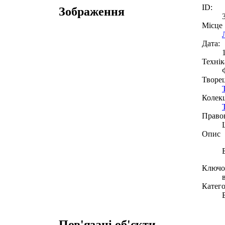
ID:
Зображення
Місце
Дата:
Технік
Творе
Колекц
Право
Опис
Ключов
Катего
Пов'язані об'єкти