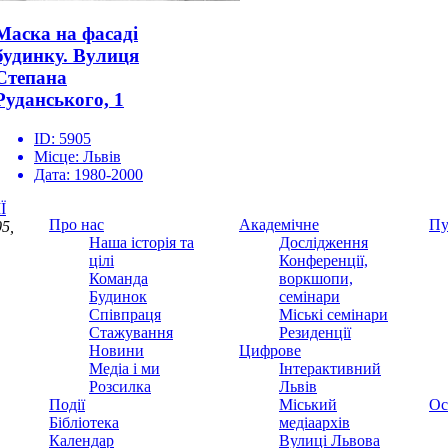
Маска на фасаді
будинку. Вулиця
Степана
Руданського, 1
ID:
5905
Місце:
Львів
Дата:
1980-2000
Ї
Про нас
Академічне
Пу
5,
Наша історія та
Дослідження
цілі
Конференції,
Команда
воркшопи,
Будинок
семінари
Співпраця
Міські семінари
Стажування
Резиденції
Новини
Цифрове
Медіа і ми
Інтерактивний
Розсилка
Львів
Події
Міський
Ос
Бібліотека
медіаархів
Календар
Вулиці Львова