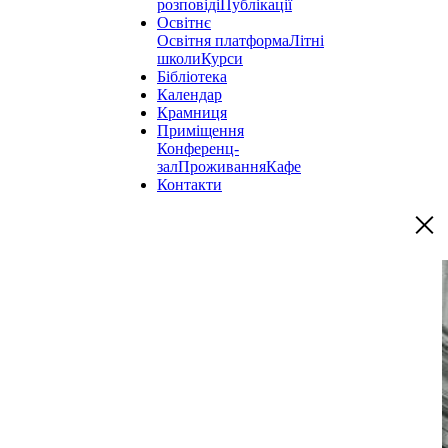
розповіді
Публікації
Освітнє
Освітня платформа
Літні
школи
Курси
Бібліотека
Календар
Крамниця
Приміщення
Конференц-
зал
Проживання
Кафе
Контакти