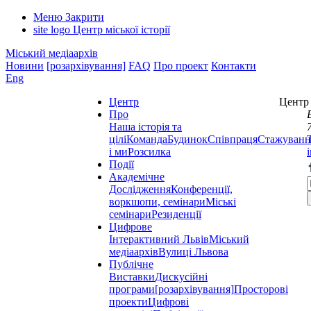
Меню
Закрити
site logo
Центр міської історії
Міський медіаархів
Новини
[розархівування]
FAQ
Про проект
Контакти
Eng
Центр
Центр 
Про
Наша історія та
цілі
Команда
Будинок
Співпраця
Стажуванн
і ми
Розсилка
Події
Академічне
Дослідження
Конференції,
воркшопи, семінари
Міські
семінари
Резиденції
Цифрове
Інтерактивний Львів
Міський
медіаархів
Вулиці Львова
Публічне
Виставки
Дискусійні
програми
[розархівування]
Просторові
проекти
Цифрові