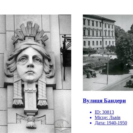
Вулиця Бандери
ID:
30813
Місце:
Львів
Дата:
1940-1950