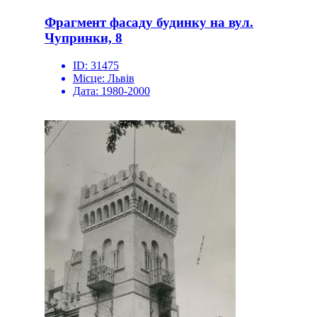
Фрагмент фасаду будинку на вул.
Чупринки, 8
ID:
31475
Місце:
Львів
Дата:
1980-2000