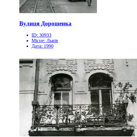
Вулиця Дорошенка
ID:
30933
Місце:
Львів
Дата:
1990