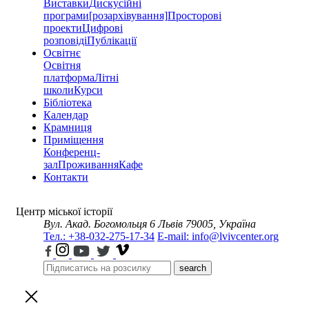
Виставки
Дискусійні
програми
[розархівування]
Просторові
проекти
Цифрові
розповіді
Публікації
Освітнє
Освітня
платформа
Літні
школи
Курси
Бібліотека
Календар
Крамниця
Приміщення
Конференц-
зал
Проживання
Кафе
Контакти
Центр міської історії
Вул. Акад. Богомольця 6
Львів 79005, Україна
Тел.: +38-032-275-17-34
E-mail: info@lvivcenter.org
search