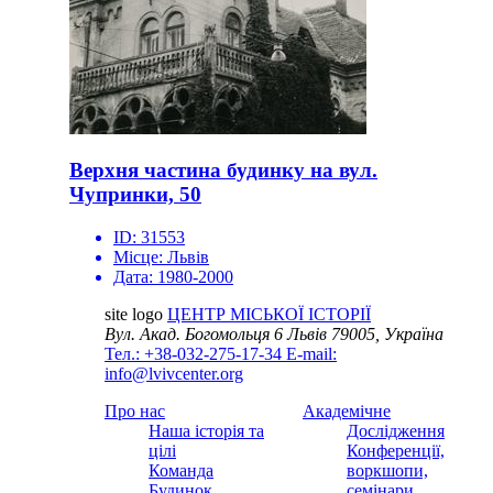
Верхня частина будинку на вул.
Чупринки, 50
ID:
31553
Місце:
Львів
Дата:
1980-2000
site logo
ЦЕНТР МІСЬКОЇ ІСТОРІЇ
Вул. Акад. Богомольця 6
Львів 79005, Україна
Тел.: +38-032-275-17-34
E-mail:
info@lvivcenter.org
Про нас
Академічне
Наша історія та
Дослідження
цілі
Конференції,
Команда
воркшопи,
Будинок
семінари