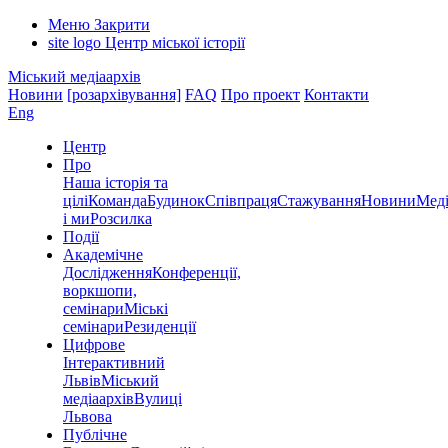
Меню
Закрити
site logo
Центр міської історії
Міський медіаархів
Новини
[розархівування]
FAQ
Про проект
Контакти
Eng
Центр
Про
Наша історія та
цілі
Команда
Будинок
Співпраця
Стажування
Новини
Меді
і ми
Розсилка
Події
Академічне
Дослідження
Конференції,
воркшопи,
семінари
Міські
семінари
Резиденції
Цифрове
Інтерактивний
Львів
Міський
медіаархів
Вулиці
Львова
Публічне