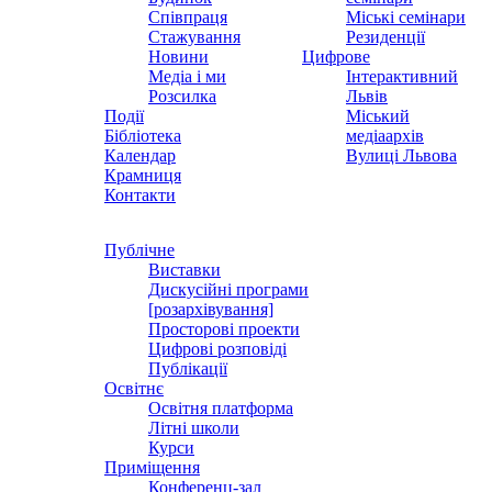
Співпраця
Міські семінари
Стажування
Резиденції
Новини
Цифрове
Медіа і ми
Інтерактивний
Розсилка
Львів
Події
Міський
Бібліотека
медіаархів
Календар
Вулиці Львова
Крамниця
Контакти
Публічне
Виставки
Дискусійні програми
[розархівування]
Просторові проекти
Цифрові розповіді
Публікації
Освітнє
Освітня платформа
Літні школи
Курси
Приміщення
Конференц-зал