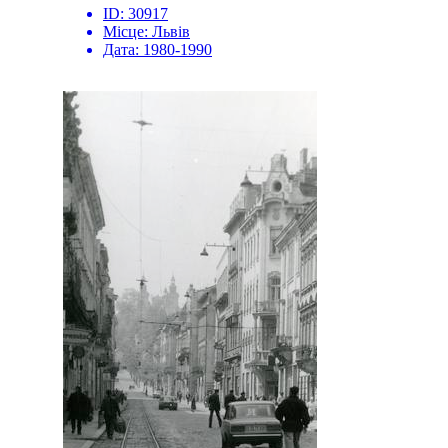
ID:
30917
Місце:
Львів
Дата:
1980-1990