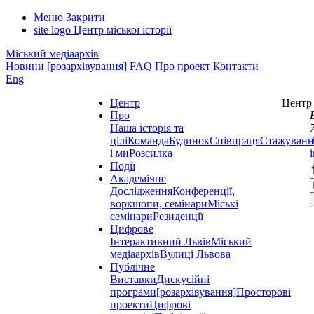
Меню
Закрити
site logo
Центр міської історії
Міський медіаархів
Новини
[розархівування]
FAQ
Про проект
Контакти
Eng
Центр
Центр 
Про
Наша історія та
цілі
Команда
Будинок
Співпраця
Стажуванн
і ми
Розсилка
Події
Академічне
Дослідження
Конференції,
воркшопи, семінари
Міські
семінари
Резиденції
Цифрове
Інтерактивний Львів
Міський
медіаархів
Вулиці Львова
Публічне
Виставки
Дискусійні
програми
[розархівування]
Просторові
проекти
Цифрові