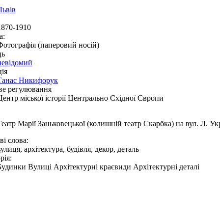
Львів
1870-1910
а:
Фотографія (паперовий носій)
ць
невідомий
ія
Танас Никифорук
ве регулювання
Центр міської історії Центрально Східної Європи
Театр Марії Заньковецької (колишній театр Скарбка) на вул. Л. Ук
і слова:
вулиця, архітектура, будівля, декор, деталь
рія:
Будинки Вулиці Архітектурні краєвиди Архітектурні деталі