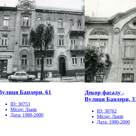
Вулиця Бандери, 61
Декор фасаду -
Вулиця Бандери, 3
ID:
30753
Місце:
Львів
ID:
30762
Дата:
1980-2000
Місце:
Львів
Дата:
1980-2000