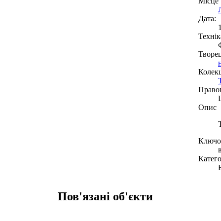
Місце
Дата:
Технік
Творе
Колекц
Право
Опис
Ключов
Катего
Пов'язані об'єкти