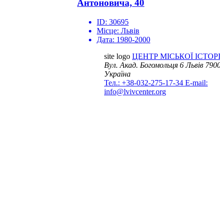
Антоновича, 40
ID:
30695
Місце:
Львів
Дата:
1980-2000
site logo
ЦЕНТР МІСЬКОЇ ІСТОРІ
Вул. Акад. Богомольця 6
Львів 7900
Україна
Тел.: +38-032-275-17-34
E-mail:
info@lvivcenter.org