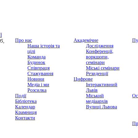
Ї
Про нас
Академічне
Пу
5,
Наша історія та
Дослідження
цілі
Конференції,
Команда
воркшопи,
Будинок
семінари
Співпраця
Міські семінари
Стажування
Резиденції
Новини
Цифрове
Медіа і ми
Інтерактивний
Розсилка
Львів
Події
Міський
Ос
Бібліотека
медіаархів
Календар
Вулиці Львова
Крамниця
Контакти
Пр