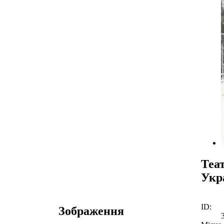
Теа
Укр
ID:
Зображення