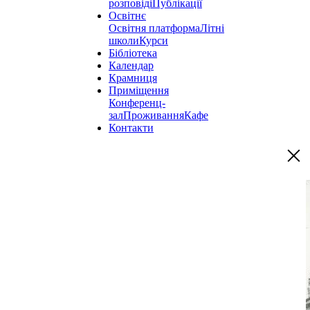
розповіді
Публікації
Освітнє
Освітня платформа
Літні
школи
Курси
Бібліотека
Календар
Крамниця
Приміщення
Конференц-
зал
Проживання
Кафе
Контакти