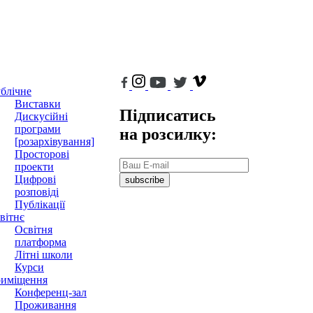
блічне
Виставки
Підписатись
Дискусійні
програми
на розсилку:
[розархівування]
Просторові
проекти
Цифрові
subscribe
розповіді
Публікації
вітнє
Освітня
платформа
Літні школи
Курси
иміщення
Конференц-зал
Проживання