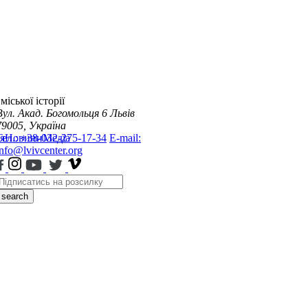
міської історії
Вул. Акад. Богомольця 6
Львів
79005, Україна
я
Тел.: +38-032-275-17-34
Новини
Медіа
E-mail:
info@lvivcenter.org
search