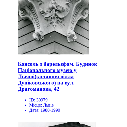
Консоль з барельєфом. Будинок
Національного музею у
Львові(колишня вілла
Дуніковського) на вул.
Драгоманова, 42
ID:
30979
Місце:
Львів
Дата:
1980-1990