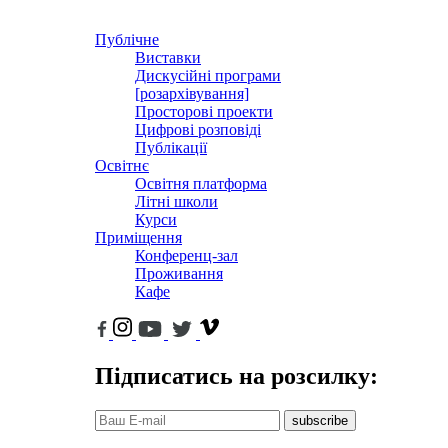
Публічне
Виставки
Дискусійні програми
[розархівування]
Просторові проекти
Цифрові розповіді
Публікації
Освітнє
Освітня платформа
Літні школи
Курси
Приміщення
Конференц-зал
Проживання
Кафе
Підписатись на розсилку:
subscribe