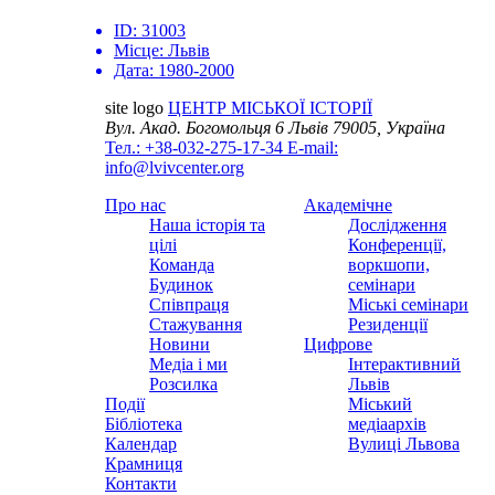
ID:
31003
Місце:
Львів
Дата:
1980-2000
site logo
ЦЕНТР МІСЬКОЇ ІСТОРІЇ
Вул. Акад. Богомольця 6
Львів 79005, Україна
Тел.: +38-032-275-17-34
E-mail:
info@lvivcenter.org
Про нас
Академічне
Наша історія та
Дослідження
цілі
Конференції,
Команда
воркшопи,
Будинок
семінари
Співпраця
Міські семінари
Стажування
Резиденції
Новини
Цифрове
Медіа і ми
Інтерактивний
Розсилка
Львів
Події
Міський
Бібліотека
медіаархів
Календар
Вулиці Львова
Крамниця
Контакти