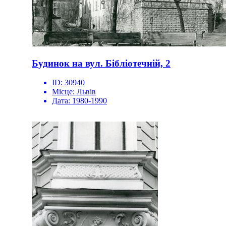
Будинок на вул. Бібліотечній, 2
ID:
30940
Місце:
Львів
Дата:
1980-1990