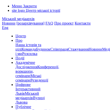
Меню
Закрити
site logo
Центр міської історії
Міський медіаархів
Новини
[розархівування]
FAQ
Про проект
Контакти
Eng
Центр
Про
Наша історія та
цілі
Команда
Будинок
Співпраця
Стажування
Новини
Меді
і ми
Розсилка
Події
Академічне
Дослідження
Конференції,
воркшопи,
семінари
Міські
семінари
Резиденції
Цифрове
Інтерактивний
Львів
Міський
медіаархів
Вулиці
Львова
Публічне