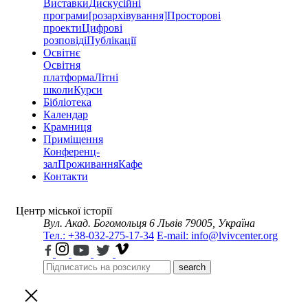
Виставки
Дискусійні
програми
[розархівування]
Просторові
проекти
Цифрові
розповіді
Публікації
Освітнє
Освітня
платформа
Літні
школи
Курси
Бібліотека
Календар
Крамниця
Приміщення
Конференц-
зал
Проживання
Кафе
Контакти
Центр міської історії
Вул. Акад. Богомольця 6
Львів 79005, Україна
Тел.: +38-032-275-17-34
E-mail: info@lvivcenter.org
search