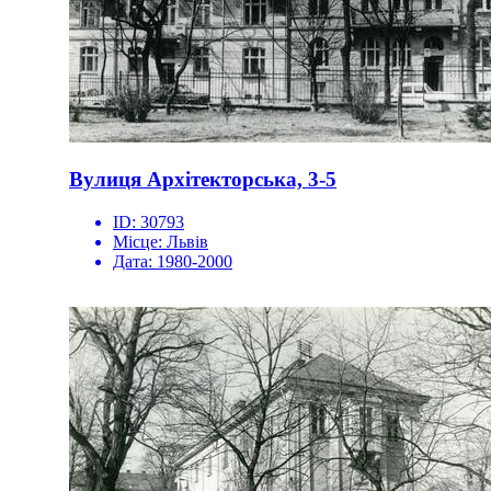
Вулиця Архітекторська, 3-5
ID:
30793
Місце:
Львів
Дата:
1980-2000