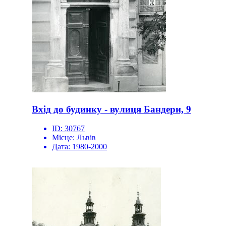
Вхід до будинку - вулиця Бандери, 9
ID:
30767
Місце:
Львів
Дата:
1980-2000