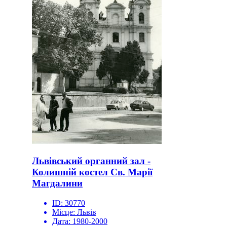
Львівський органний зал -
Колишній костел Св. Марії
Магдалини
ID:
30770
Місце:
Львів
Дата:
1980-2000