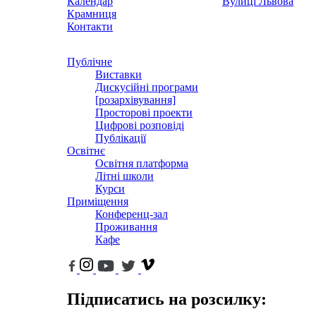
Календар
Вулиці Львова
Крамниця
Контакти
Публічне
Виставки
Дискусійні програми
[розархівування]
Просторові проекти
Цифрові розповіді
Публікації
Освітнє
Освітня платформа
Літні школи
Курси
Приміщення
Конференц-зал
Проживання
Кафе
Підписатись на розсилку: