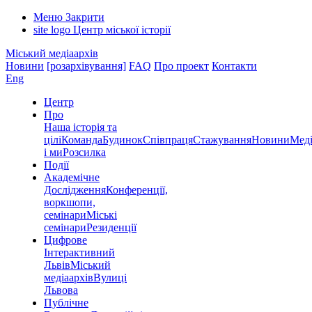
Меню
Закрити
site logo
Центр міської історії
Міський медіаархів
Новини
[розархівування]
FAQ
Про проект
Контакти
Eng
Центр
Про
Наша історія та
цілі
Команда
Будинок
Співпраця
Стажування
Новини
Меді
і ми
Розсилка
Події
Академічне
Дослідження
Конференції,
воркшопи,
семінари
Міські
семінари
Резиденції
Цифрове
Інтерактивний
Львів
Міський
медіаархів
Вулиці
Львова
Публічне