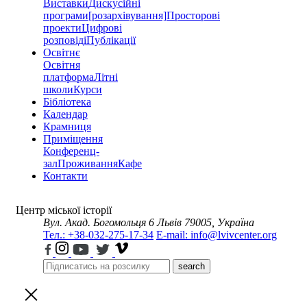
Виставки
Дискусійні
програми
[розархівування]
Просторові
проекти
Цифрові
розповіді
Публікації
Освітнє
Освітня
платформа
Літні
школи
Курси
Бібліотека
Календар
Крамниця
Приміщення
Конференц-
зал
Проживання
Кафе
Контакти
Центр міської історії
Вул. Акад. Богомольця 6
Львів 79005, Україна
Тел.: +38-032-275-17-34
E-mail: info@lvivcenter.org
search