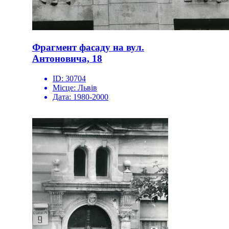
Фрагмент фасаду на вул.
Антоновича, 18
ID:
30704
Місце:
Львів
Дата:
1980-2000