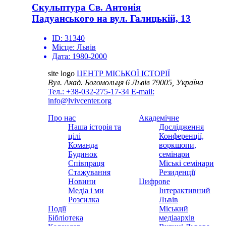
Скульптура Св. Антонія
Падуанського на вул. Галицькій, 13
ID:
31340
Місце:
Львів
Дата:
1980-2000
site logo
ЦЕНТР МІСЬКОЇ ІСТОРІЇ
Вул. Акад. Богомольця 6
Львів 79005, Україна
Тел.: +38-032-275-17-34
E-mail:
info@lvivcenter.org
Про нас
Академічне
Наша історія та
Дослідження
цілі
Конференції,
Команда
воркшопи,
Будинок
семінари
Співпраця
Міські семінари
Стажування
Резиденції
Новини
Цифрове
Медіа і ми
Інтерактивний
Розсилка
Львів
Події
Міський
Бібліотека
медіаархів