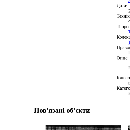
Дата:
Технік
Творе
Колекц
Право
Опис
Ключов
Катего
Пов'язані об'єкти