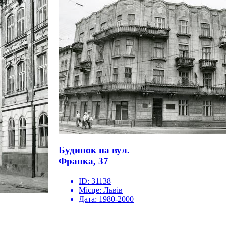
Будинок на вул.
Франка, 37
ID:
31138
Місце:
Львів
Дата:
1980-2000