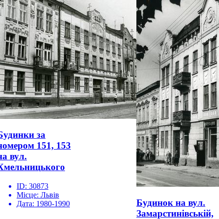
Будинки за
номером 151, 153
на вул.
Хмельницького
ID:
30873
Місце:
Львів
Будинок на вул.
Дата:
1980-1990
Замарстинівській,