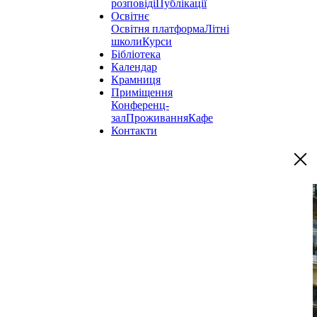
розповіді
Публікації
Освітнє
Освітня платформа
Літні
школи
Курси
Бібліотека
Календар
Крамниця
Приміщення
Конференц-
зал
Проживання
Кафе
Контакти