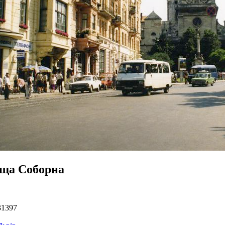
ща Соборна
31397