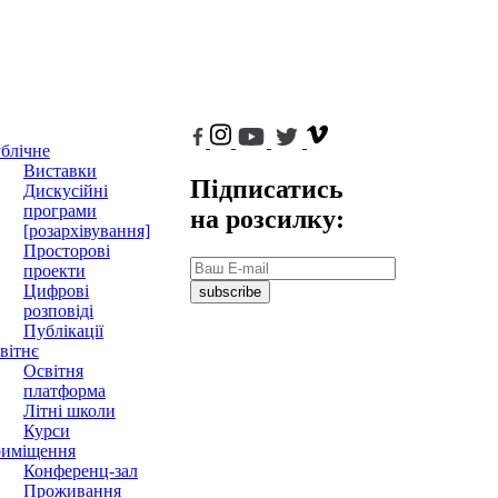
блічне
Виставки
Підписатись
Дискусійні
програми
на розсилку:
[розархівування]
Просторові
проекти
Цифрові
subscribe
розповіді
Публікації
вітнє
Освітня
платформа
Літні школи
Курси
иміщення
Конференц-зал
Проживання