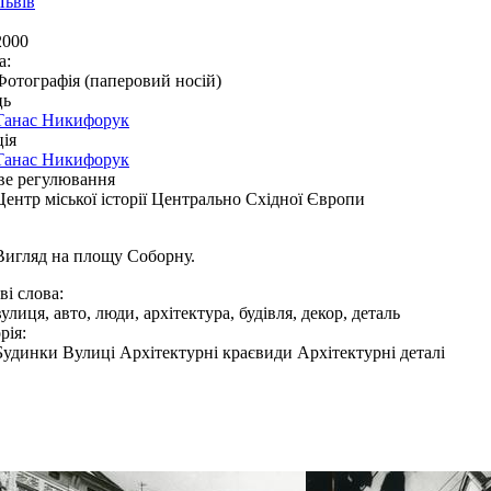
Львів
2000
а:
Фотографія (паперовий носій)
ць
Танас Никифорук
ія
Танас Никифорук
ве регулювання
Центр міської історії Центрально Східної Європи
Вигляд на площу Соборну.
і слова:
вулиця, авто, люди, архітектура, будівля, декор, деталь
рія:
Будинки Вулиці Архітектурні краєвиди Архітектурні деталі