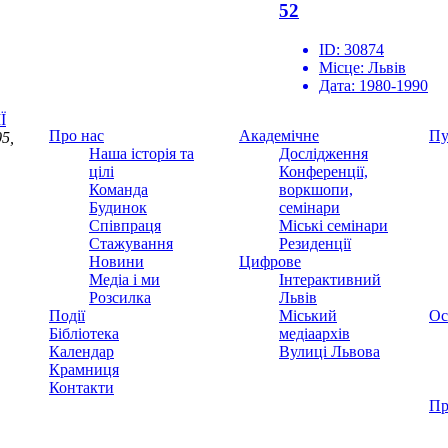
52
ID:
30874
Місце:
Львів
Дата:
1980-1990
Ї
Про нас
Академічне
Пу
5,
Наша історія та
Дослідження
цілі
Конференції,
Команда
воркшопи,
Будинок
семінари
Співпраця
Міські семінари
Стажування
Резиденції
Новини
Цифрове
Медіа і ми
Інтерактивний
Розсилка
Львів
Події
Міський
Ос
Бібліотека
медіаархів
Календар
Вулиці Львова
Крамниця
Контакти
Пр