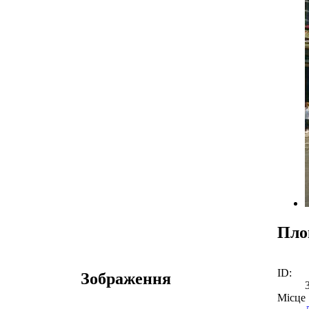
Пло
ID:
Зображення
Місце