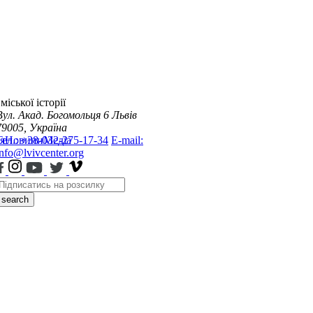
міської історії
Вул. Акад. Богомольця 6
Львів
79005, Україна
я
Тел.: +38-032-275-17-34
Новини
Медіа
E-mail:
info@lvivcenter.org
search