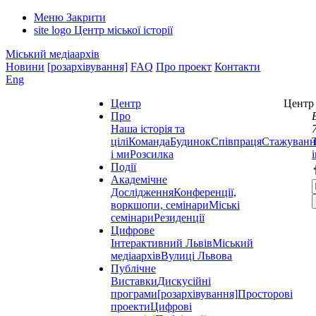
Меню
Закрити
site logo
Центр міської історії
Міський медіаархів
Новини
[розархівування]
FAQ
Про проект
Контакти
Eng
Центр
Центр 
Про
Наша історія та
цілі
Команда
Будинок
Співпраця
Стажуванн
і ми
Розсилка
Події
Академічне
Дослідження
Конференції,
воркшопи, семінари
Міські
семінари
Резиденції
Цифрове
Інтерактивний Львів
Міський
медіаархів
Вулиці Львова
Публічне
Виставки
Дискусійні
програми
[розархівування]
Просторові
проекти
Цифрові