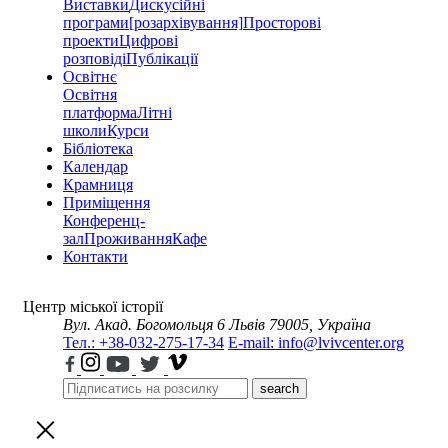
Виставки
Дискусійні
програми
[розархівування]
Просторові
проекти
Цифрові
розповіді
Публікації
Освітнє
Освітня
платформа
Літні
школи
Курси
Бібліотека
Календар
Крамниця
Приміщення
Конференц-
зал
Проживання
Кафе
Контакти
Центр міської історії
Вул. Акад. Богомольця 6
Львів 79005, Україна
Тел.: +38-032-275-17-34
E-mail: info@lvivcenter.org
search