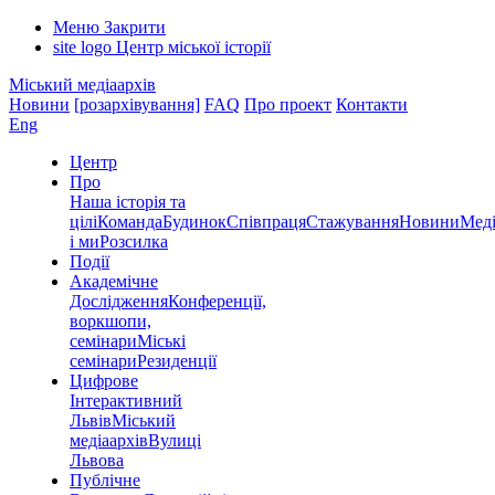
Меню
Закрити
site logo
Центр міської історії
Міський медіаархів
Новини
[розархівування]
FAQ
Про проект
Контакти
Eng
Центр
Про
Наша історія та
цілі
Команда
Будинок
Співпраця
Стажування
Новини
Меді
і ми
Розсилка
Події
Академічне
Дослідження
Конференції,
воркшопи,
семінари
Міські
семінари
Резиденції
Цифрове
Інтерактивний
Львів
Міський
медіаархів
Вулиці
Львова
Публічне