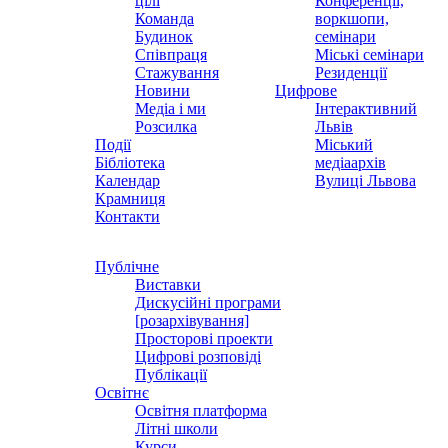
цілі
Конференції,
Команда
воркшопи,
Будинок
семінари
Співпраця
Міські семінари
Стажування
Резиденції
Новини
Цифрове
Медіа і ми
Інтерактивний
Розсилка
Львів
Події
Міський
Бібліотека
медіаархів
Календар
Вулиці Львова
Крамниця
Контакти
Публічне
Виставки
Дискусійні програми
[розархівування]
Просторові проекти
Цифрові розповіді
Публікації
Освітнє
Освітня платформа
Літні школи
Курси