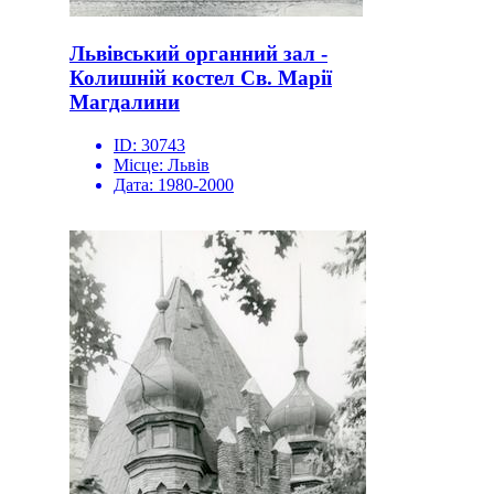
Львівський органний зал -
Колишній костел Св. Марії
Магдалини
ID:
30743
Місце:
Львів
Дата:
1980-2000