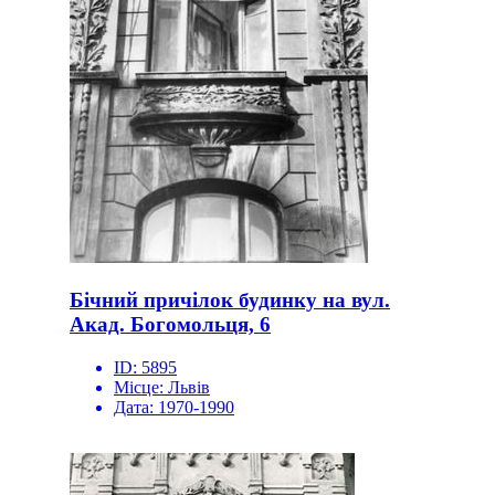
Бічний причілок будинку на вул.
Акад. Богомольця, 6
ID:
5895
Місце:
Львів
Дата:
1970-1990