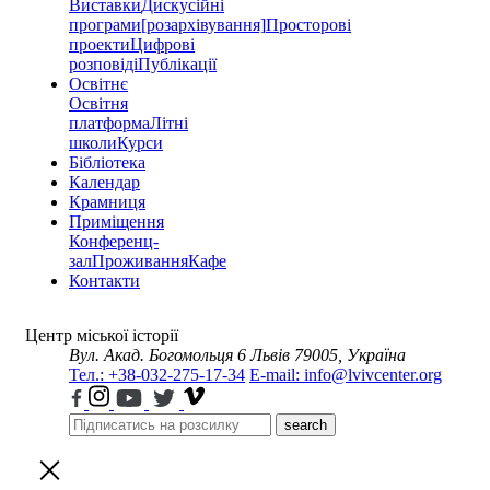
Виставки
Дискусійні
програми
[розархівування]
Просторові
проекти
Цифрові
розповіді
Публікації
Освітнє
Освітня
платформа
Літні
школи
Курси
Бібліотека
Календар
Крамниця
Приміщення
Конференц-
зал
Проживання
Кафе
Контакти
Центр міської історії
Вул. Акад. Богомольця 6
Львів 79005, Україна
Тел.: +38-032-275-17-34
E-mail: info@lvivcenter.org
search