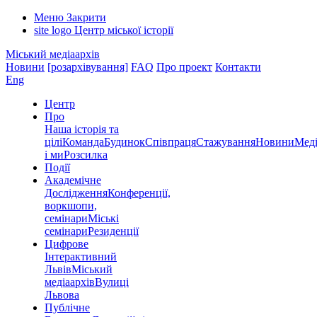
Меню
Закрити
site logo
Центр міської історії
Міський медіаархів
Новини
[розархівування]
FAQ
Про проект
Контакти
Eng
Центр
Про
Наша історія та
цілі
Команда
Будинок
Співпраця
Стажування
Новини
Меді
і ми
Розсилка
Події
Академічне
Дослідження
Конференції,
воркшопи,
семінари
Міські
семінари
Резиденції
Цифрове
Інтерактивний
Львів
Міський
медіаархів
Вулиці
Львова
Публічне