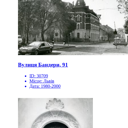
Вулиця Бандери, 91
ID:
30709
Місце:
Львів
Дата:
1980-2000