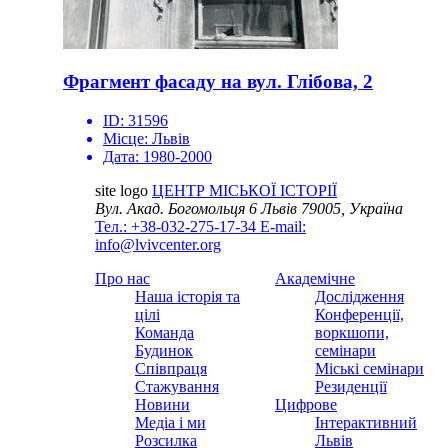
Фрагмент фасаду на вул. Глібова, 2
ID:
31596
Місце:
Львів
Дата:
1980-2000
site logo
ЦЕНТР МІСЬКОЇ ІСТОРІЇ
Вул. Акад. Богомольця 6
Львів 79005, Україна
Тел.: +38-032-275-17-34
E-mail:
info@lvivcenter.org
Про нас
Академічне
Наша історія та
Дослідження
цілі
Конференції,
Команда
воркшопи,
Будинок
семінари
Співпраця
Міські семінари
Стажування
Резиденції
Новини
Цифрове
Медіа і ми
Інтерактивний
Розсилка
Львів