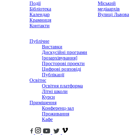
Події
Міський
Бібліотека
медіаархів
Календар
Вулиці Львова
Крамниця
Контакти
Публічне
Виставки
Дискусійні програми
[розархівування]
Просторові проекти
Цифрові розповіді
Публікації
Освітнє
Освітня платформа
Літні школи
Курси
Приміщення
Конференц-зал
Проживання
Кафе