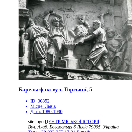
Барельєф на вул. Горської, 5
ID:
30852
Місце:
Львів
Дата:
1980-1990
site logo
ЦЕНТР МІСЬКОЇ ІСТОРІЇ
Вул. Акад. Богомольця 6
Львів 79005, Україна