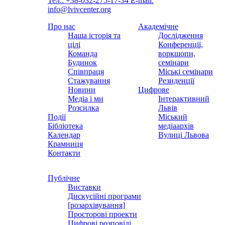
Тел.: +38-032-275-17-34
E-mail:
info@lvivcenter.org
Про нас
Академічне
Наша історія та
Дослідження
цілі
Конференції,
Команда
воркшопи,
Будинок
семінари
Співпраця
Міські семінари
Стажування
Резиденції
Новини
Цифрове
Медіа і ми
Інтерактивний
Розсилка
Львів
Події
Міський
Бібліотека
медіаархів
Календар
Вулиці Львова
Крамниця
Контакти
Публічне
Виставки
Дискусійні програми
[розархівування]
Просторові проекти
Цифрові розповіді