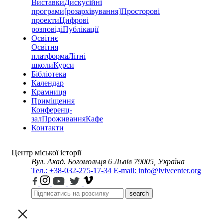
Виставки
Дискусійні
програми
[розархівування]
Просторові
проекти
Цифрові
розповіді
Публікації
Освітнє
Освітня
платформа
Літні
школи
Курси
Бібліотека
Календар
Крамниця
Приміщення
Конференц-
зал
Проживання
Кафе
Контакти
Центр міської історії
Вул. Акад. Богомольця 6
Львів 79005, Україна
Тел.: +38-032-275-17-34
E-mail: info@lvivcenter.org
search