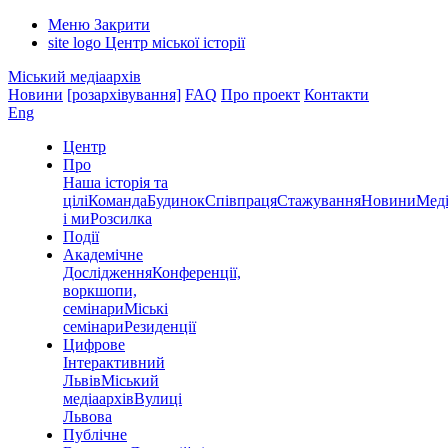
Меню
Закрити
site logo
Центр міської історії
Міський медіаархів
Новини
[розархівування]
FAQ
Про проект
Контакти
Eng
Центр
Про
Наша історія та
цілі
Команда
Будинок
Співпраця
Стажування
Новини
Меді
і ми
Розсилка
Події
Академічне
Дослідження
Конференції,
воркшопи,
семінари
Міські
семінари
Резиденції
Цифрове
Інтерактивний
Львів
Міський
медіаархів
Вулиці
Львова
Публічне