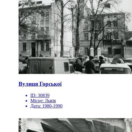
Вулиця Горської
ID:
30839
Місце:
Львів
Дата:
1980-1990