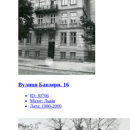
Вулиця Бандери, 16
ID:
30766
Місце:
Львів
Дата:
1980-2000