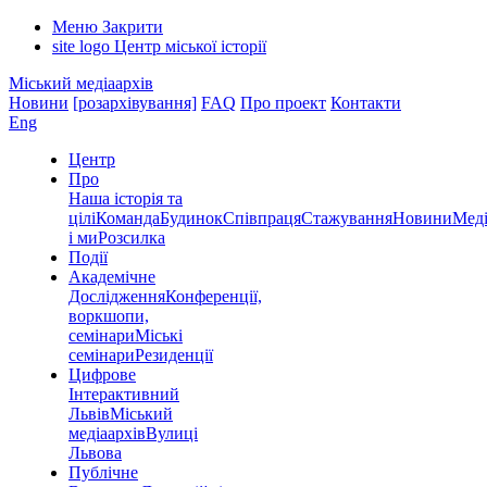
Меню
Закрити
site logo
Центр міської історії
Міський медіаархів
Новини
[розархівування]
FAQ
Про проект
Контакти
Eng
Центр
Про
Наша історія та
цілі
Команда
Будинок
Співпраця
Стажування
Новини
Меді
і ми
Розсилка
Події
Академічне
Дослідження
Конференції,
воркшопи,
семінари
Міські
семінари
Резиденції
Цифрове
Інтерактивний
Львів
Міський
медіаархів
Вулиці
Львова
Публічне