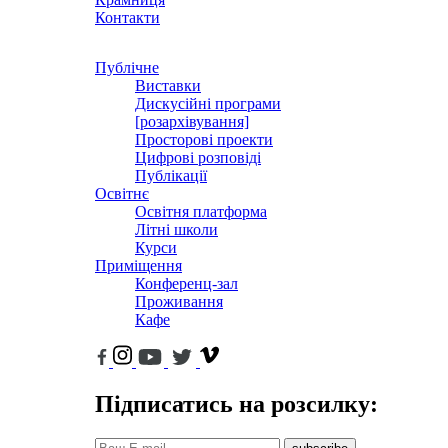
Контакти
Публічне
Виставки
Дискусійні програми
[розархівування]
Просторові проекти
Цифрові розповіді
Публікації
Освітнє
Освітня платформа
Літні школи
Курси
Приміщення
Конференц-зал
Проживання
Кафе
Підписатись на розсилку: