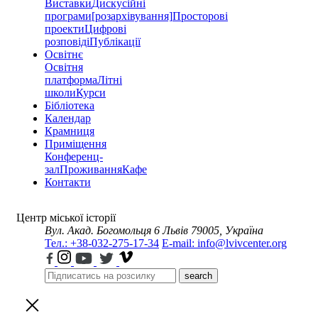
Виставки
Дискусійні
програми
[розархівування]
Просторові
проекти
Цифрові
розповіді
Публікації
Освітнє
Освітня
платформа
Літні
школи
Курси
Бібліотека
Календар
Крамниця
Приміщення
Конференц-
зал
Проживання
Кафе
Контакти
Центр міської історії
Вул. Акад. Богомольця 6
Львів 79005, Україна
Тел.: +38-032-275-17-34
E-mail: info@lvivcenter.org
search