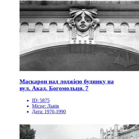
Маскарон над лоджією будинку на
вул. Акад. Богомольця, 7
ID:
5875
Місце:
Львів
Дата:
1970-1990