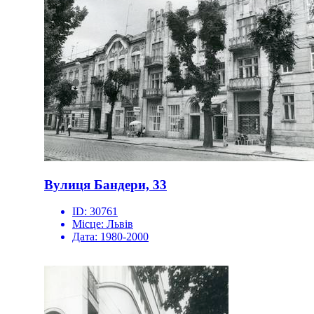
Вулиця Бандери, 33
ID:
30761
Місце:
Львів
Дата:
1980-2000