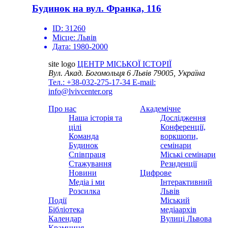
Будинок на вул. Франка, 116
ID:
31260
Місце:
Львів
Дата:
1980-2000
site logo
ЦЕНТР МІСЬКОЇ ІСТОРІЇ
Вул. Акад. Богомольця 6
Львів 79005, Україна
Тел.: +38-032-275-17-34
E-mail:
info@lvivcenter.org
Про нас
Академічне
Наша історія та
Дослідження
цілі
Конференції,
Команда
воркшопи,
Будинок
семінари
Співпраця
Міські семінари
Стажування
Резиденції
Новини
Цифрове
Медіа і ми
Інтерактивний
Розсилка
Львів
Події
Міський
Бібліотека
медіаархів
Календар
Вулиці Львова
Крамниця