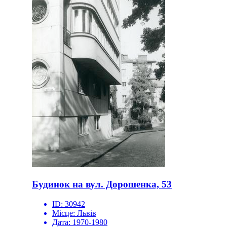
Будинок на вул. Дорошенка, 53
ID:
30942
Місце:
Львів
Дата:
1970-1980