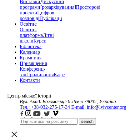
Виставки
Дискусійні
програми
[розархівування]
Просторові
проекти
Цифрові
розповіді
Публікації
Освітнє
Освітня
платформа
Літні
школи
Курси
Бібліотека
Календар
Крамниця
Приміщення
Конференц-
зал
Проживання
Кафе
Контакти
Центр міської історії
Вул. Акад. Богомольця 6
Львів 79005, Україна
Тел.: +38-032-275-17-34
E-mail: info@lvivcenter.org
search