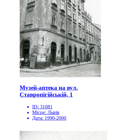
Музей-аптека на вул.
Ставропігійській, 1
ID:
31081
Місце:
Львів
Дата:
1990-2000