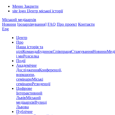
Меню
Закрити
site logo
Центр міської історії
Міський медіаархів
Новини
[розархівування]
FAQ
Про проект
Контакти
Eng
Центр
Про
Наша історія та
цілі
Команда
Будинок
Співпраця
Стажування
Новини
Меді
і ми
Розсилка
Події
Академічне
Дослідження
Конференції,
воркшопи,
семінари
Міські
семінари
Резиденції
Цифрове
Інтерактивний
Львів
Міський
медіаархів
Вулиці
Львова
Публічне