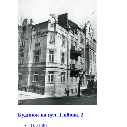
Будинок на вул. Глібова, 2
ID:
31593