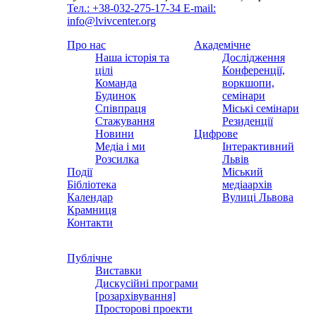
Тел.: +38-032-275-17-34
E-mail:
info@lvivcenter.org
Про нас
Академічне
Наша історія та
Дослідження
цілі
Конференції,
Команда
воркшопи,
Будинок
семінари
Співпраця
Міські семінари
Стажування
Резиденції
Новини
Цифрове
Медіа і ми
Інтерактивний
Розсилка
Львів
Події
Міський
Бібліотека
медіаархів
Календар
Вулиці Львова
Крамниця
Контакти
Публічне
Виставки
Дискусійні програми
[розархівування]
Просторові проекти