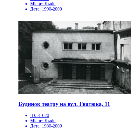
Місце:
Львів
Дата:
1990-2000
Будинок театру на вул. Гнатюка, 11
ID:
31620
Місце:
Львів
Дата:
1980-2000