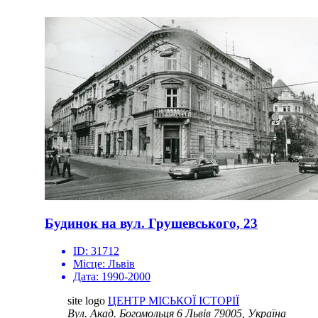
Будинок на вул. Грушевського, 23
ID:
31712
Місце:
Львів
Дата:
1990-2000
site logo
ЦЕНТР МІСЬКОЇ ІСТОРІЇ
Вул. Акад. Богомольця 6
Львів 79005, Україна