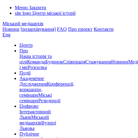
Меню
Закрити
site logo
Центр міської історії
Міський медіаархів
Новини
[розархівування]
FAQ
Про проект
Контакти
Eng
Центр
Про
Наша історія та
цілі
Команда
Будинок
Співпраця
Стажування
Новини
Меді
і ми
Розсилка
Події
Академічне
Дослідження
Конференції,
воркшопи,
семінари
Міські
семінари
Резиденції
Цифрове
Інтерактивний
Львів
Міський
медіаархів
Вулиці
Львова
Публічне