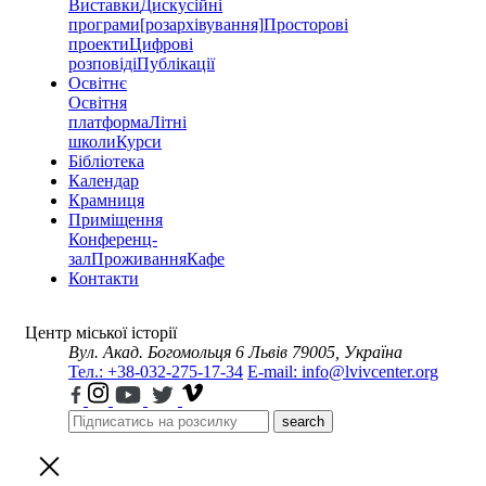
Виставки
Дискусійні
програми
[розархівування]
Просторові
проекти
Цифрові
розповіді
Публікації
Освітнє
Освітня
платформа
Літні
школи
Курси
Бібліотека
Календар
Крамниця
Приміщення
Конференц-
зал
Проживання
Кафе
Контакти
Центр міської історії
Вул. Акад. Богомольця 6
Львів 79005, Україна
Тел.: +38-032-275-17-34
E-mail: info@lvivcenter.org
search