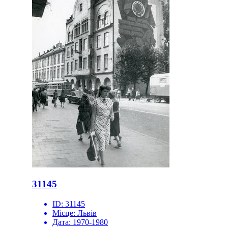
31145
ID:
31145
Місце:
Львів
Дата:
1970-1980