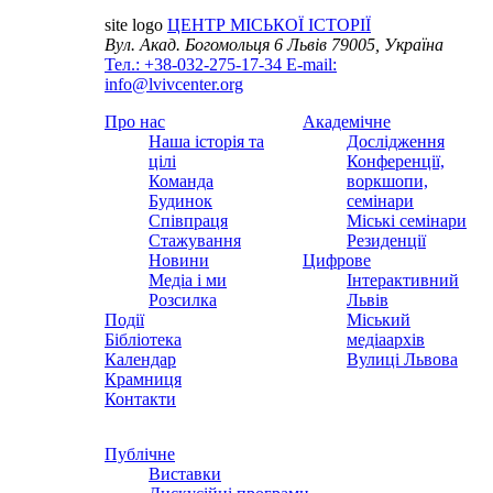
site logo
ЦЕНТР МІСЬКОЇ ІСТОРІЇ
Вул. Акад. Богомольця 6
Львів 79005, Україна
Тел.: +38-032-275-17-34
E-mail:
info@lvivcenter.org
Про нас
Академічне
Наша історія та
Дослідження
цілі
Конференції,
Команда
воркшопи,
Будинок
семінари
Співпраця
Міські семінари
Стажування
Резиденції
Новини
Цифрове
Медіа і ми
Інтерактивний
Розсилка
Львів
Події
Міський
Бібліотека
медіаархів
Календар
Вулиці Львова
Крамниця
Контакти
Публічне
Виставки