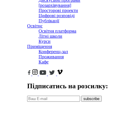
Дискусійні програми
[розархівування]
Просторові проекти
Цифрові розповіді
Публікації
Освітнє
Освітня платформа
Літні школи
Курси
Приміщення
Конференц-зал
Проживання
Кафе
Підписатись на розсилку:
subscribe