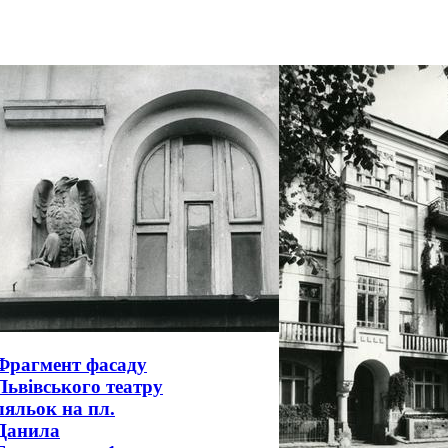
Фрагмент фасаду
Львівського театру
ляльок на пл.
Данила