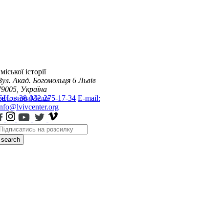
міської історії
Вул. Акад. Богомольця 6
Львів
79005, Україна
я
Тел.: +38-032-275-17-34
Новини
Медіа
E-mail:
info@lvivcenter.org
search