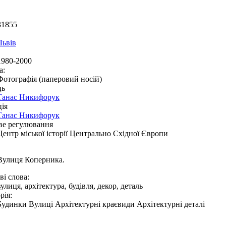
31855
Львів
1980-2000
а:
Фотографія (паперовий носій)
ць
Танас Никифорук
ія
Танас Никифорук
ве регулювання
Центр міської історії Центрально Східної Європи
Вулиця Коперника.
і слова:
вулиця, архітектура, будівля, декор, деталь
рія:
Будинки Вулиці Архітектурні краєвиди Архітектурні деталі