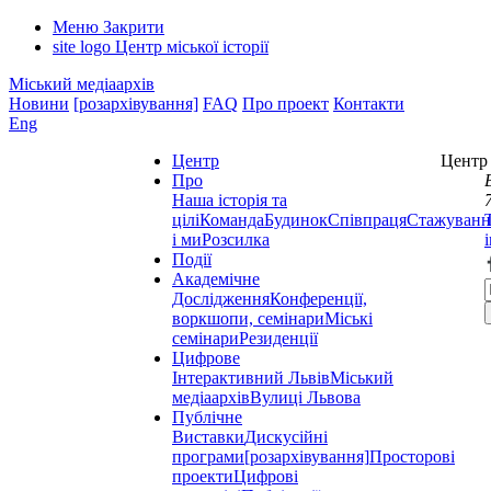
Меню
Закрити
site logo
Центр міської історії
Міський медіаархів
Новини
[розархівування]
FAQ
Про проект
Контакти
Eng
Центр
Центр 
Про
Наша історія та
цілі
Команда
Будинок
Співпраця
Стажуванн
і ми
Розсилка
Події
Академічне
Дослідження
Конференції,
воркшопи, семінари
Міські
семінари
Резиденції
Цифрове
Інтерактивний Львів
Міський
медіаархів
Вулиці Львова
Публічне
Виставки
Дискусійні
програми
[розархівування]
Просторові
проекти
Цифрові