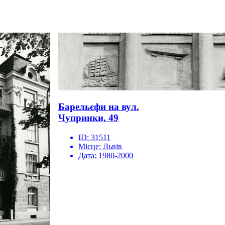
Барельєфи на вул.
Чупринки, 49
ID:
31511
Місце:
Львів
Дата:
1980-2000