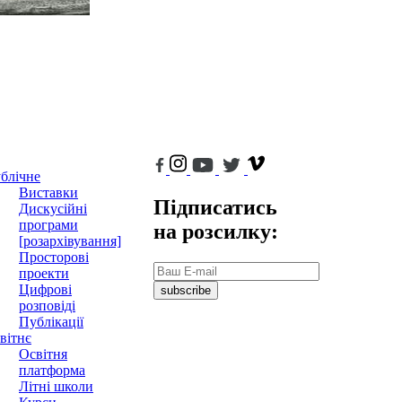
блічне
Виставки
Підписатись
Дискусійні
програми
на розсилку:
[розархівування]
Просторові
проекти
Цифрові
subscribe
розповіді
Публікації
вітнє
Освітня
платформа
Літні школи