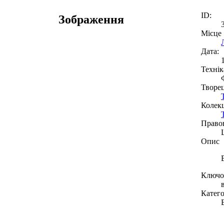
ID:
Зображення
Місце
Дата:
Технік
Творе
Колекц
Право
Опис
Ключов
Катего