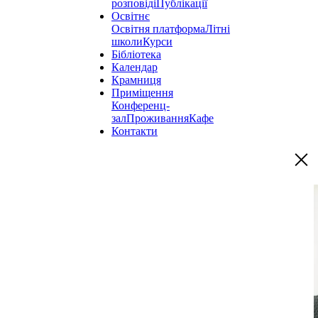
розповіді
Публікації
Освітнє
Освітня платформа
Літні
школи
Курси
Бібліотека
Календар
Крамниця
Приміщення
Конференц-
зал
Проживання
Кафе
Контакти