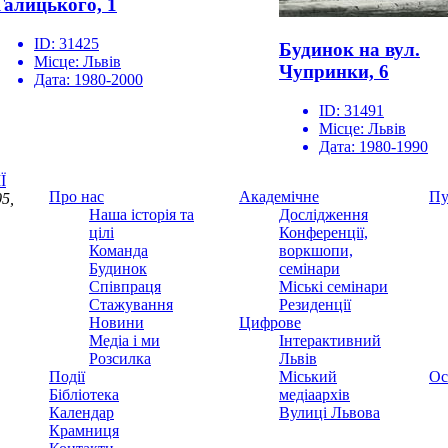
Галицького, 1
ID:
31425
Будинок на вул.
Місце:
Львів
Чупринки, 6
Дата:
1980-2000
ID:
31491
Місце:
Львів
Дата:
1980-1990
Ї
Про нас
Академічне
Пу
5,
Наша історія та
Дослідження
цілі
Конференції,
Команда
воркшопи,
Будинок
семінари
Співпраця
Міські семінари
Стажування
Резиденції
Новини
Цифрове
Медіа і ми
Інтерактивний
Розсилка
Львів
Події
Міський
Ос
Бібліотека
медіаархів
Календар
Вулиці Львова
Крамниця