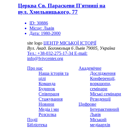
Церква Св. Параскеви П'ятниці на
вул. Хмельницького, 77
ID:
30886
Місце:
Львів
Дата:
1980-2000
site logo
ЦЕНТР МІСЬКОЇ ІСТОРІЇ
Вул. Акад. Богомольця 6
Львів 79005, Україна
Тел.: +38-032-275-17-34
E-mail:
info@lvivcenter.org
Про нас
Академічне
Наша історія та
Дослідження
цілі
Конференції,
Команда
воркшопи,
Будинок
семінари
Співпраця
Міські семінари
Стажування
Резиденції
Новини
Цифрове
Медіа і ми
Інтерактивний
Розсилка
Львів
Події
Міський
Бібліотека
медіаархів