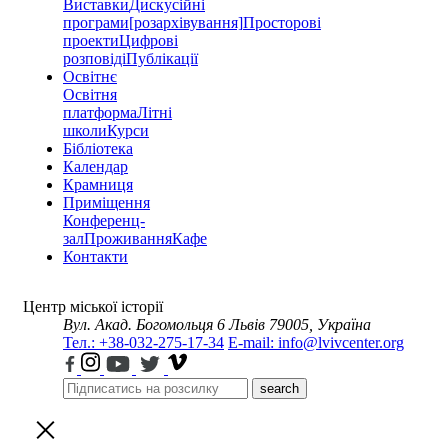
Виставки
Дискусійні
програми
[розархівування]
Просторові
проекти
Цифрові
розповіді
Публікації
Освітнє
Освітня
платформа
Літні
школи
Курси
Бібліотека
Календар
Крамниця
Приміщення
Конференц-
зал
Проживання
Кафе
Контакти
Центр міської історії
Вул. Акад. Богомольця 6
Львів 79005, Україна
Тел.: +38-032-275-17-34
E-mail: info@lvivcenter.org
search