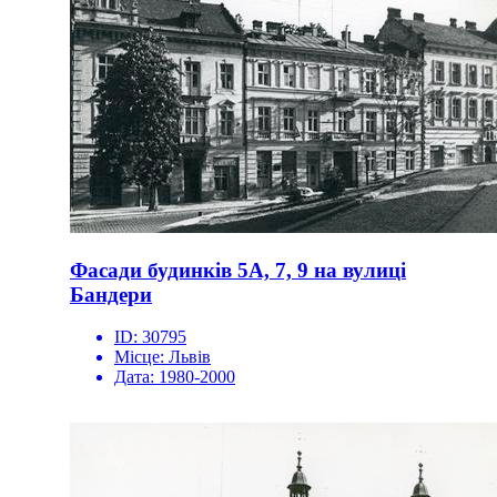
Фасади будинків 5А, 7, 9 на вулиці
Бандери
ID:
30795
Місце:
Львів
Дата:
1980-2000