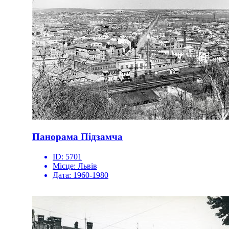
Панорама Підзамча
ID:
5701
Місце:
Львів
Дата:
1960-1980