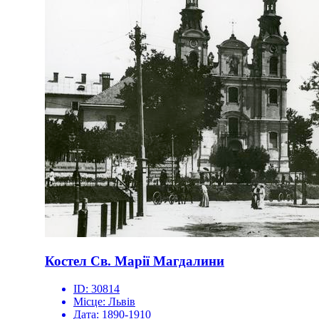
Костел Св. Марії Магдалини
ID:
30814
Місце:
Львів
Дата:
1890-1910