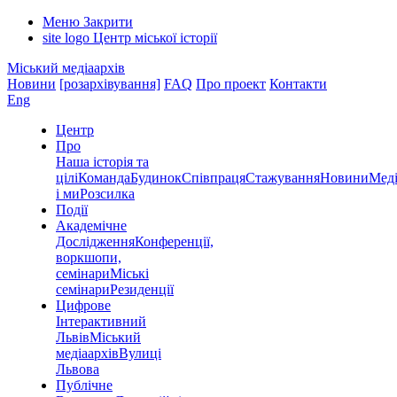
Меню
Закрити
site logo
Центр міської історії
Міський медіаархів
Новини
[розархівування]
FAQ
Про проект
Контакти
Eng
Центр
Про
Наша історія та
цілі
Команда
Будинок
Співпраця
Стажування
Новини
Меді
і ми
Розсилка
Події
Академічне
Дослідження
Конференції,
воркшопи,
семінари
Міські
семінари
Резиденції
Цифрове
Інтерактивний
Львів
Міський
медіаархів
Вулиці
Львова
Публічне