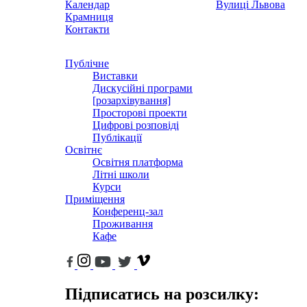
Календар
Вулиці Львова
Крамниця
Контакти
Публічне
Виставки
Дискусійні програми
[розархівування]
Просторові проекти
Цифрові розповіді
Публікації
Освітнє
Освітня платформа
Літні школи
Курси
Приміщення
Конференц-зал
Проживання
Кафе
Підписатись на розсилку: