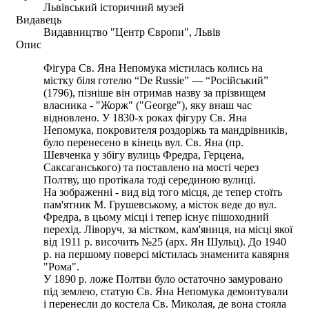
Львівський історичний музей
Видавець
Видавництво "Центр Європи", Львів
Опис
Фігура Св. Яна Непомука містилась колись на
містку біля готелю “De Russie” — “Російський”
(1796), пізніше він отримав назву за прізвищем
власника - "Жорж" ("George"), яку внаш час
відновлено. У 1830-х роках фігуру Св. Яна
Непомука, покровителя роздоріжь та мандрівників,
було перенесено в кінець вул. Св. Яна (пр.
Шевченка у збігу вулиць Фредра, Герцена,
Саксаганського) та поставлено на мості через
Полтву, що протікала тоді серединою вулиці.
На зображенні - вид від того місця, де тепер стоїть
пам'ятник М. Грушевському, а місток веде до вул.
Фредра, в цьому місці і тепер існує пішоходний
перехід. Ліворуч, за містком, кам'яниця, на місці якої
від 1911 р. височить №25 (арх. Ян Шульц). До 1940
р. на першому поверсі містилась знаменита кавярня
"Рома".
У 1890 р. ложе Полтви було остаточно замуровано
під землею, статую Св. Яна Непомука демонтували
і перенесли до костела Св. Миколая, де вона стояла