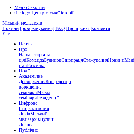
Меню
Закрити
site logo
Центр міської історії
Міський медіаархів
Новини
[розархівування]
FAQ
Про проект
Контакти
Eng
Центр
Про
Наша історія та
цілі
Команда
Будинок
Співпраця
Стажування
Новини
Меді
і ми
Розсилка
Події
Академічне
Дослідження
Конференції,
воркшопи,
семінари
Міські
семінари
Резиденції
Цифрове
Інтерактивний
Львів
Міський
медіаархів
Вулиці
Львова
Публічне