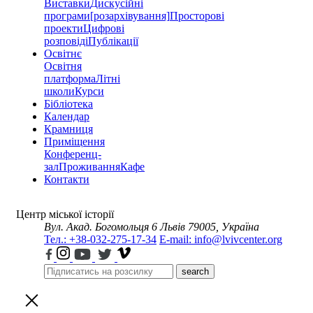
Виставки
Дискусійні
програми
[розархівування]
Просторові
проекти
Цифрові
розповіді
Публікації
Освітнє
Освітня
платформа
Літні
школи
Курси
Бібліотека
Календар
Крамниця
Приміщення
Конференц-
зал
Проживання
Кафе
Контакти
Центр міської історії
Вул. Акад. Богомольця 6
Львів 79005, Україна
Тел.: +38-032-275-17-34
E-mail: info@lvivcenter.org
search