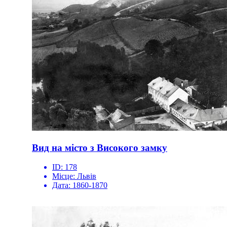
Вид на місто з Високого замку
ID:
178
Місце:
Львів
Дата:
1860-1870