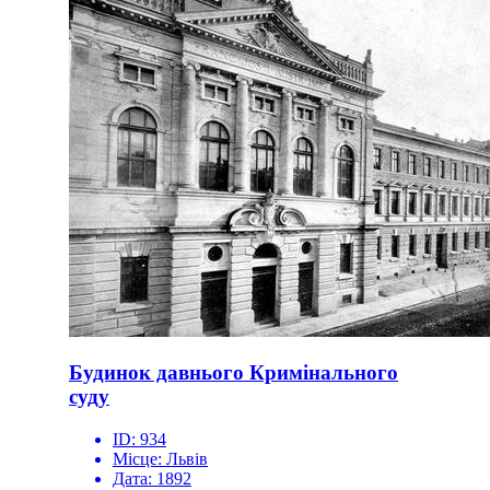
Будинок давнього Кримінального
суду
ID:
934
Місце:
Львів
Дата:
1892