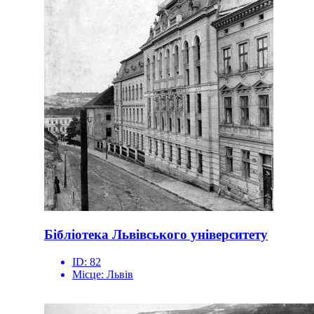
Бібліотека Львівського університету
ID:
82
Місце:
Львів