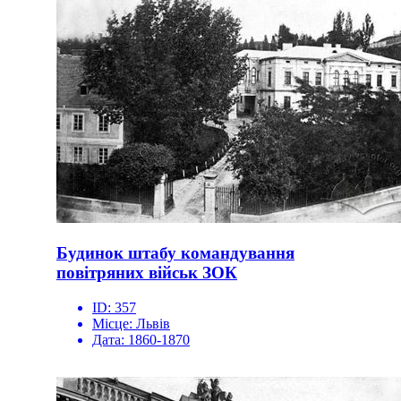
Будинок штабу командування
повітряних військ ЗОК
ID:
357
Місце:
Львів
Дата:
1860-1870