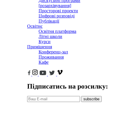
Дискусійні програми
[розархівування]
Просторові проекти
Цифрові розповіді
Публікації
Освітнє
Освітня платформа
Літні школи
Курси
Приміщення
Конференц-зал
Проживання
Кафе
Підписатись на розсилку:
subscribe