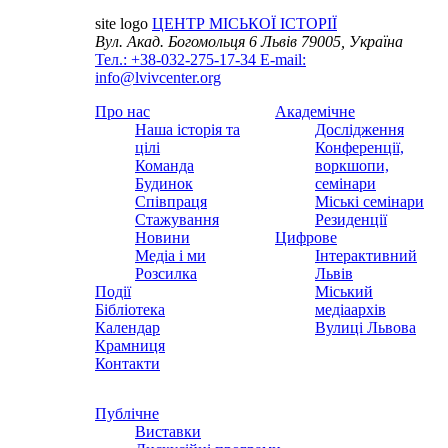
site logo
ЦЕНТР МІСЬКОЇ ІСТОРІЇ
Вул. Акад. Богомольця 6
Львів 79005, Україна
Тел.: +38-032-275-17-34
E-mail:
info@lvivcenter.org
Про нас
Академічне
Наша історія та
Дослідження
цілі
Конференції,
Команда
воркшопи,
Будинок
семінари
Співпраця
Міські семінари
Стажування
Резиденції
Новини
Цифрове
Медіа і ми
Інтерактивний
Розсилка
Львів
Події
Міський
Бібліотека
медіаархів
Календар
Вулиці Львова
Крамниця
Контакти
Публічне
Виставки