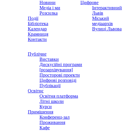
Новини
Цифрове
Медіа і ми
Інтерактивний
Розсилка
Львів
Події
Міський
Бібліотека
медіаархів
Календар
Вулиці Львова
Крамниця
Контакти
Публічне
Виставки
Дискусійні програми
[розархівування]
Просторові проекти
Цифрові розповіді
Публікації
Освітнє
Освітня платформа
Літні школи
Курси
Приміщення
Конференц-зал
Проживання
Кафе