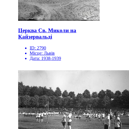
Церква Св. Миколи на
Кайзервальді
ID:
2790
Місце:
Львів
Дата:
1938-1939