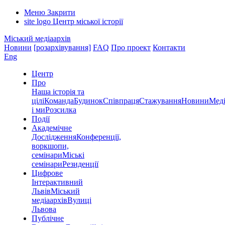
Меню
Закрити
site logo
Центр міської історії
Міський медіаархів
Новини
[розархівування]
FAQ
Про проект
Контакти
Eng
Центр
Про
Наша історія та
цілі
Команда
Будинок
Співпраця
Стажування
Новини
Меді
і ми
Розсилка
Події
Академічне
Дослідження
Конференції,
воркшопи,
семінари
Міські
семінари
Резиденції
Цифрове
Інтерактивний
Львів
Міський
медіаархів
Вулиці
Львова
Публічне