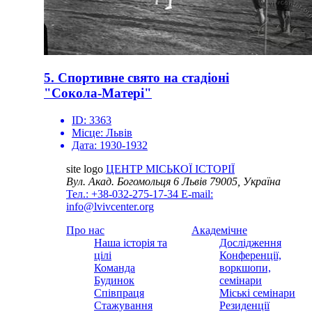
5. Спортивне свято на стадіоні
"Сокола-Матері"
ID:
3363
Місце:
Львів
Дата:
1930-1932
site logo
ЦЕНТР МІСЬКОЇ ІСТОРІЇ
Вул. Акад. Богомольця 6
Львів 79005, Україна
Тел.: +38-032-275-17-34
E-mail:
info@lvivcenter.org
Про нас
Академічне
Наша історія та
Дослідження
цілі
Конференції,
Команда
воркшопи,
Будинок
семінари
Співпраця
Міські семінари
Стажування
Резиденції