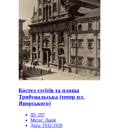
Костел єзуїтів та площа
Трибунальська (тепер пл.
Яворського)
ID:
197
Місце:
Львів
Дата:
1932-1939