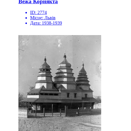
Вежа Корнякта
ID:
2774
Місце:
Львів
Дата:
1938-1939