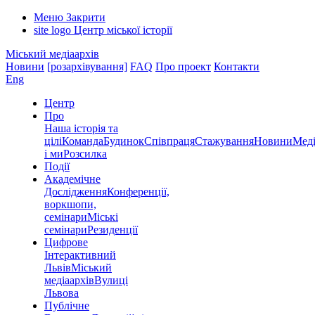
Меню
Закрити
site logo
Центр міської історії
Міський медіаархів
Новини
[розархівування]
FAQ
Про проект
Контакти
Eng
Центр
Про
Наша історія та
цілі
Команда
Будинок
Співпраця
Стажування
Новини
Меді
і ми
Розсилка
Події
Академічне
Дослідження
Конференції,
воркшопи,
семінари
Міські
семінари
Резиденції
Цифрове
Інтерактивний
Львів
Міський
медіаархів
Вулиці
Львова
Публічне