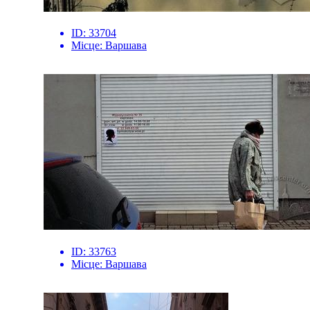
ID:
33704
Місце:
Варшава
ID:
33763
Місце:
Варшава