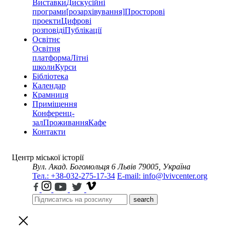
Виставки
Дискусійні
програми
[розархівування]
Просторові
проекти
Цифрові
розповіді
Публікації
Освітнє
Освітня
платформа
Літні
школи
Курси
Бібліотека
Календар
Крамниця
Приміщення
Конференц-
зал
Проживання
Кафе
Контакти
Центр міської історії
Вул. Акад. Богомольця 6
Львів 79005, Україна
Тел.: +38-032-275-17-34
E-mail: info@lvivcenter.org
search