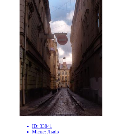
ID:
33841
Місце:
Львів