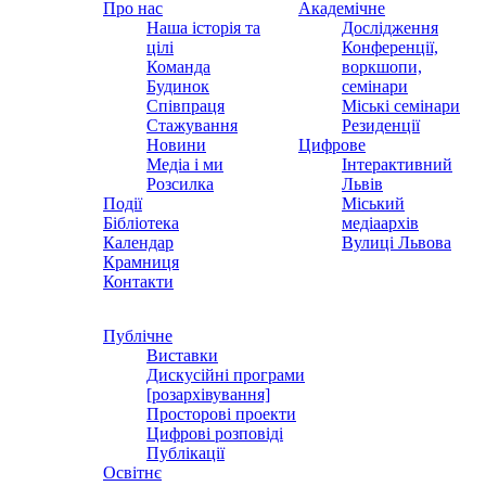
Про нас
Академічне
Наша історія та
Дослідження
цілі
Конференції,
Команда
воркшопи,
Будинок
семінари
Співпраця
Міські семінари
Стажування
Резиденції
Новини
Цифрове
Медіа і ми
Інтерактивний
Розсилка
Львів
Події
Міський
Бібліотека
медіаархів
Календар
Вулиці Львова
Крамниця
Контакти
Публічне
Виставки
Дискусійні програми
[розархівування]
Просторові проекти
Цифрові розповіді
Публікації
Освітнє