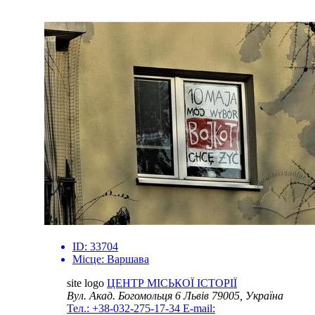
ID:
33704
Місце:
Варшава
site logo
ЦЕНТР МІСЬКОЇ ІСТОРІЇ
Вул. Акад. Богомольця 6
Львів 79005, Україна
Тел.: +38-032-275-17-34
E-mail: