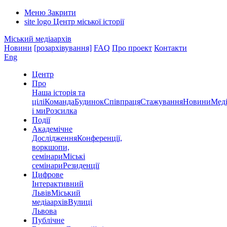
Меню
Закрити
site logo
Центр міської історії
Міський медіаархів
Новини
[розархівування]
FAQ
Про проект
Контакти
Eng
Центр
Про
Наша історія та
цілі
Команда
Будинок
Співпраця
Стажування
Новини
Меді
і ми
Розсилка
Події
Академічне
Дослідження
Конференції,
воркшопи,
семінари
Міські
семінари
Резиденції
Цифрове
Інтерактивний
Львів
Міський
медіаархів
Вулиці
Львова
Публічне