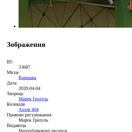
Зображення
ID:
33687
Місце
Варшава
Дата:
2020-04-04
Творець
Марек Ґриґель
Колекція
Архів 404
Правове регулювання
Марек Ґриґель
Видавець
Неопубліковані ресурси