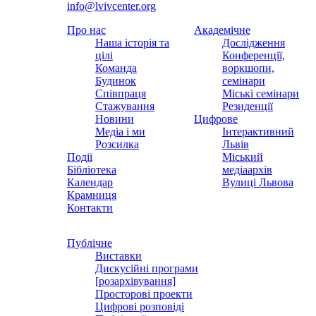
info@lvivcenter.org
Про нас
Академічне
Наша історія та
Дослідження
цілі
Конференції,
Команда
воркшопи,
Будинок
семінари
Співпраця
Міські семінари
Стажування
Резиденції
Новини
Цифрове
Медіа і ми
Інтерактивний
Розсилка
Львів
Події
Міський
Бібліотека
медіаархів
Календар
Вулиці Львова
Крамниця
Контакти
Публічне
Виставки
Дискусійні програми
[розархівування]
Просторові проекти
Цифрові розповіді