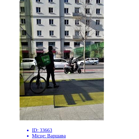
ID:
33663
Місце:
Варшава