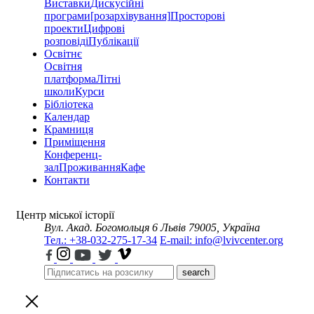
Виставки
Дискусійні
програми
[розархівування]
Просторові
проекти
Цифрові
розповіді
Публікації
Освітнє
Освітня
платформа
Літні
школи
Курси
Бібліотека
Календар
Крамниця
Приміщення
Конференц-
зал
Проживання
Кафе
Контакти
Центр міської історії
Вул. Акад. Богомольця 6
Львів 79005, Україна
Тел.: +38-032-275-17-34
E-mail: info@lvivcenter.org
search