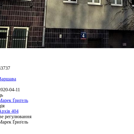
33737
Варшава
2020-04-11
ць
Марек Ґриґель
ія
Архів 404
ве регулювання
Марек Ґриґель