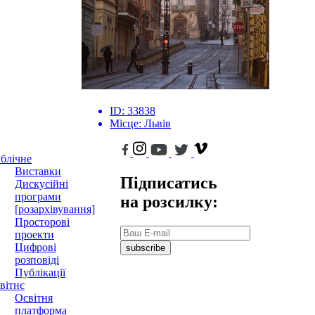
ID:
33838
Місце:
Львів
блічне
Виставки
Підписатись
Дискусійні
програми
на розсилку:
[розархівування]
Просторові
проекти
Цифрові
subscribe
розповіді
Публікації
вітнє
Освітня
платформа