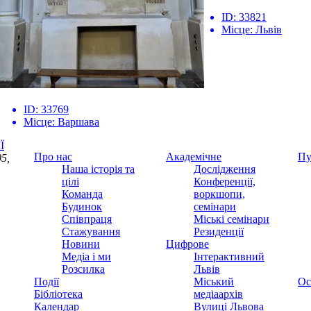
ID:
33821
Місце:
Львів
ID:
33769
Місце:
Варшава
Ї
Про нас
Академічне
Пу
5,
Наша історія та
Дослідження
цілі
Конференції,
Команда
воркшопи,
Будинок
семінари
Співпраця
Міські семінари
Стажування
Резиденції
Новини
Цифрове
Медіа і ми
Інтерактивний
Розсилка
Львів
Події
Міський
Ос
Бібліотека
медіаархів
Календар
Вулиці Львова