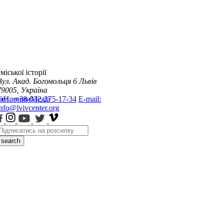
міської історії
Вул. Акад. Богомольця 6
Львів
79005, Україна
я
Тел.: +38-032-275-17-34
Новини
Медіа
E-mail:
info@lvivcenter.org
search