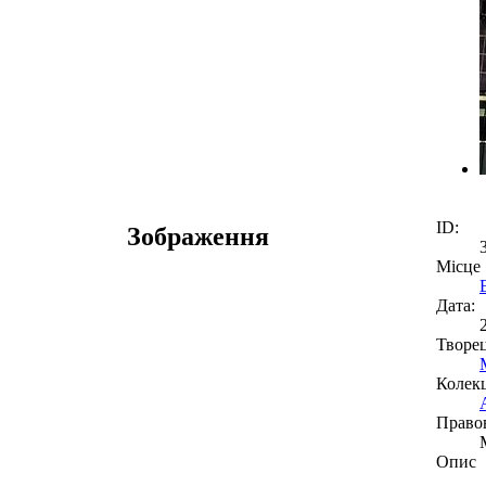
ID:
Зображення
Місце
Дата:
Творе
Колекц
Право
Опис