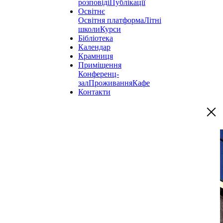
розповіді
Публікації
Освітнє
Освітня платформа
Літні
школи
Курси
Бібліотека
Календар
Крамниця
Приміщення
Конференц-
зал
Проживання
Кафе
Контакти