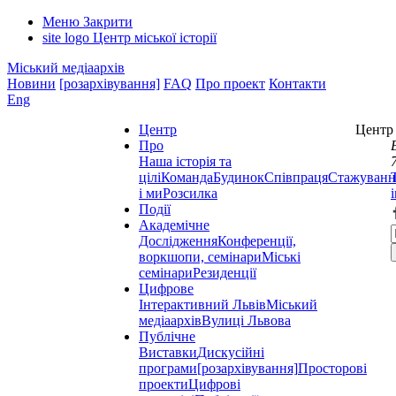
Меню
Закрити
site logo
Центр міської історії
Міський медіаархів
Новини
[розархівування]
FAQ
Про проект
Контакти
Eng
Центр
Центр 
Про
Наша історія та
цілі
Команда
Будинок
Співпраця
Стажуванн
і ми
Розсилка
Події
Академічне
Дослідження
Конференції,
воркшопи, семінари
Міські
семінари
Резиденції
Цифрове
Інтерактивний Львів
Міський
медіаархів
Вулиці Львова
Публічне
Виставки
Дискусійні
програми
[розархівування]
Просторові
проекти
Цифрові