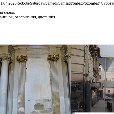
11.04.2020-Sobota/Saturday/Samedi/Samsatg/Sabato/Szombat/ Cубо́т
і слова:
будинок, оголошення, дистанція