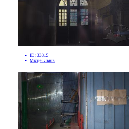
ID:
33815
Місце:
Львів