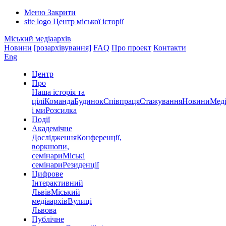
Меню
Закрити
site logo
Центр міської історії
Міський медіаархів
Новини
[розархівування]
FAQ
Про проект
Контакти
Eng
Центр
Про
Наша історія та
цілі
Команда
Будинок
Співпраця
Стажування
Новини
Меді
і ми
Розсилка
Події
Академічне
Дослідження
Конференції,
воркшопи,
семінари
Міські
семінари
Резиденції
Цифрове
Інтерактивний
Львів
Міський
медіаархів
Вулиці
Львова
Публічне