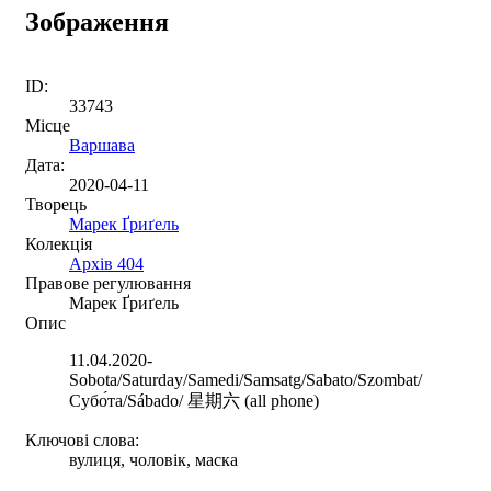
Зображення
ID:
33743
Місце
Варшава
Дата:
2020-04-11
Творець
Марек Ґриґель
Колекція
Архів 404
Правове регулювання
Марек Ґриґель
Опис
11.04.2020-
Sobota/Saturday/Samedi/Samsatg/Sabato/Szombat/
Cубо́та/Sábado/ 星期六 (all phone)
Ключові слова:
вулиця, чоловік, маска