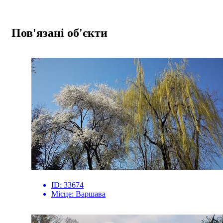
Пов'язані об'єкти
ID:
33674
Місце:
Варшава