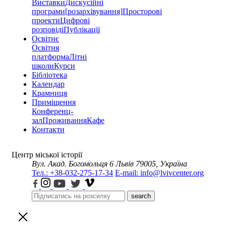
Виставки
Дискусійні
програми
[розархівування]
Просторові
проекти
Цифрові
розповіді
Публікації
Освітнє
Освітня
платформа
Літні
школи
Курси
Бібліотека
Календар
Крамниця
Приміщення
Конференц-
зал
Проживання
Кафе
Контакти
Центр міської історії
Вул. Акад. Богомольця 6
Львів 79005, Україна
Тел.: +38-032-275-17-34
E-mail: info@lvivcenter.org
search