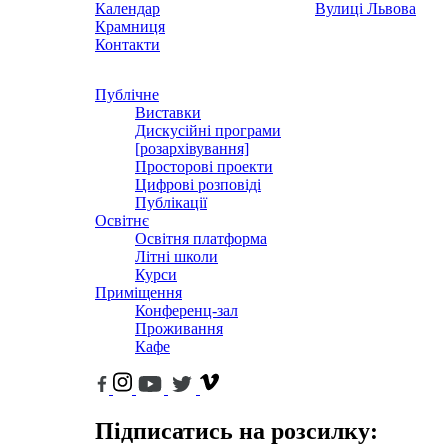
Календар
Вулиці Львова
Крамниця
Контакти
Публічне
Виставки
Дискусійні програми
[розархівування]
Просторові проекти
Цифрові розповіді
Публікації
Освітнє
Освітня платформа
Літні школи
Курси
Приміщення
Конференц-зал
Проживання
Кафе
Підписатись на розсилку: