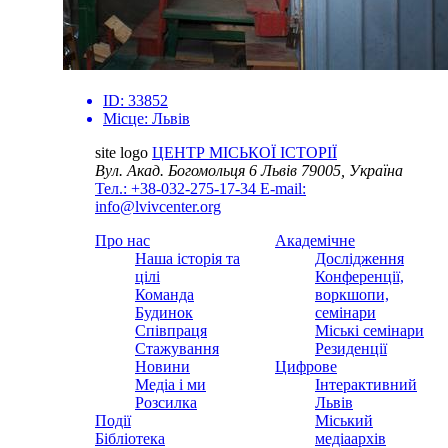
ID:
33852
Місце:
Львів
site logo
ЦЕНТР МІСЬКОЇ ІСТОРІЇ
Вул. Акад. Богомольця 6
Львів 79005, Україна
Тел.: +38-032-275-17-34
E-mail:
info@lvivcenter.org
Про нас
Академічне
Наша історія та
Дослідження
цілі
Конференції,
Команда
воркшопи,
Будинок
семінари
Співпраця
Міські семінари
Стажування
Резиденції
Новини
Цифрове
Медіа і ми
Інтерактивний
Розсилка
Львів
Події
Міський
Бібліотека
медіаархів