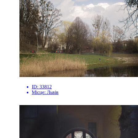
ID:
33812
Місце:
Львів