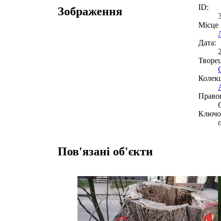
ID:
Зображення
Місце
Дата:
Творе
Колекц
Право
Ключов
Пов'язані об'єкти