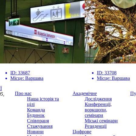
ID:
33687
ID:
33708
Місце:
Варшава
Місце:
Варшава
Ї
Про нас
Академічне
Пу
5,
Наша історія та
Дослідження
цілі
Конференції,
Команда
воркшопи,
Будинок
семінари
Співпраця
Міські семінари
Стажування
Резиденції
Новини
Цифрове