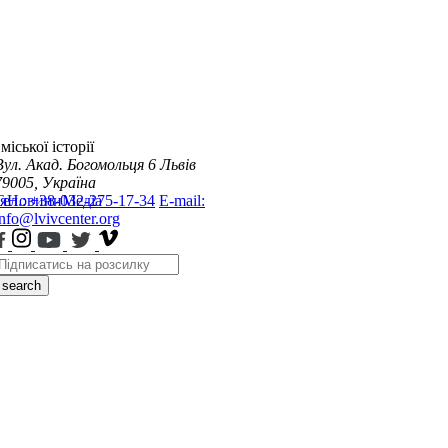
міської історії
Вул. Акад. Богомольця 6
Львів
79005, Україна
я
Тел.: +38-032-275-17-34
Новини
Медіа
E-mail:
info@lvivcenter.org
search