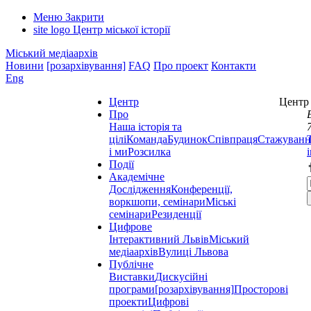
Меню
Закрити
site logo
Центр міської історії
Міський медіаархів
Новини
[розархівування]
FAQ
Про проект
Контакти
Eng
Центр
Центр 
Про
Наша історія та
цілі
Команда
Будинок
Співпраця
Стажуванн
і ми
Розсилка
Події
Академічне
Дослідження
Конференції,
воркшопи, семінари
Міські
семінари
Резиденції
Цифрове
Інтерактивний Львів
Міський
медіаархів
Вулиці Львова
Публічне
Виставки
Дискусійні
програми
[розархівування]
Просторові
проекти
Цифрові