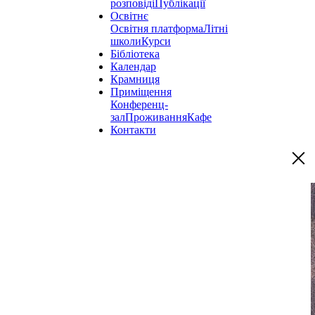
розповіді
Публікації
Освітнє
Освітня платформа
Літні
школи
Курси
Бібліотека
Календар
Крамниця
Приміщення
Конференц-
зал
Проживання
Кафе
Контакти