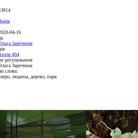
33814
Львів
2020-04-16
ць
Ольга Заречнюк
ія
Архів 404
ве регулювання
Ольга Заречнюк
і слова:
озеро, людина, дерево, парк