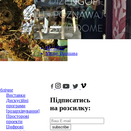
ID:
33722
Місце:
Варшава
блічне
Виставки
Підписатись
Дискусійні
програми
на розсилку:
[розархівування]
Просторові
проекти
Цифрові
subscribe