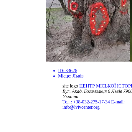
ID:
33626
Місце:
Львів
site logo
ЦЕНТР МІСЬКОЇ ІСТОРІ
Вул. Акад. Богомольця 6
Львів 7900
Україна
Тел.: +38-032-275-17-34
E-mail:
info@lvivcenter.org