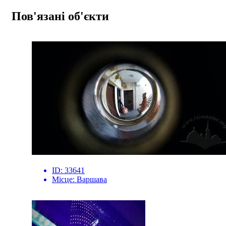
Пов'язані об'єкти
ID:
33641
Місце:
Варшава