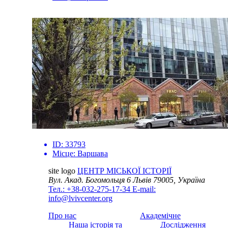
ID:
33793
Місце:
Варшава
site logo
ЦЕНТР МІСЬКОЇ ІСТОРІЇ
Вул. Акад. Богомольця 6
Львів 79005, Україна
Тел.: +38-032-275-17-34
E-mail:
info@lvivcenter.org
Про нас
Академічне
Наша історія та
Дослідження