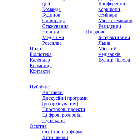
цілі
Конференції,
Команда
воркшопи,
Будинок
семінари
Співпраця
Міські семінари
Стажування
Резиденції
Новини
Цифрове
Медіа і ми
Інтерактивний
Розсилка
Львів
Події
Міський
Бібліотека
медіаархів
Календар
Вулиці Львова
Крамниця
Контакти
Публічне
Виставки
Дискусійні програми
[розархівування]
Просторові проекти
Цифрові розповіді
Публікації
Освітнє
Освітня платформа
Літні школи