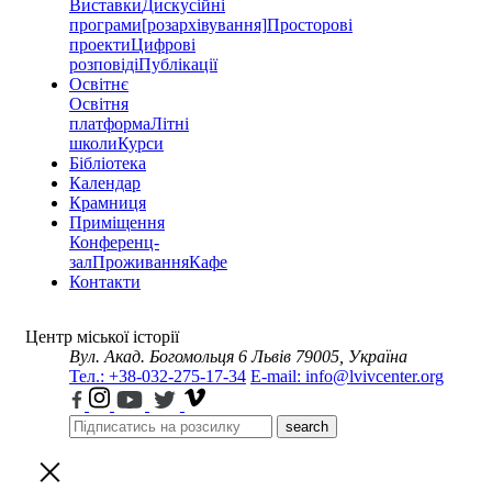
Виставки
Дискусійні
програми
[розархівування]
Просторові
проекти
Цифрові
розповіді
Публікації
Освітнє
Освітня
платформа
Літні
школи
Курси
Бібліотека
Календар
Крамниця
Приміщення
Конференц-
зал
Проживання
Кафе
Контакти
Центр міської історії
Вул. Акад. Богомольця 6
Львів 79005, Україна
Тел.: +38-032-275-17-34
E-mail: info@lvivcenter.org
search