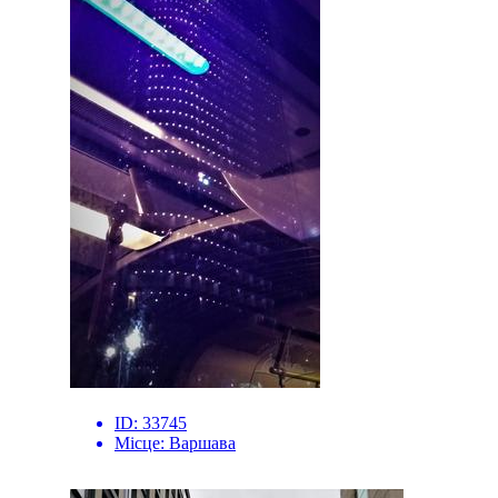
ID:
33745
Місце:
Варшава