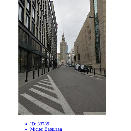
ID:
33785
Місце:
Варшава