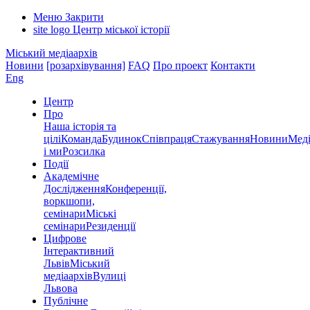
Меню
Закрити
site logo
Центр міської історії
Міський медіаархів
Новини
[розархівування]
FAQ
Про проект
Контакти
Eng
Центр
Про
Наша історія та
цілі
Команда
Будинок
Співпраця
Стажування
Новини
Меді
і ми
Розсилка
Події
Академічне
Дослідження
Конференції,
воркшопи,
семінари
Міські
семінари
Резиденції
Цифрове
Інтерактивний
Львів
Міський
медіаархів
Вулиці
Львова
Публічне