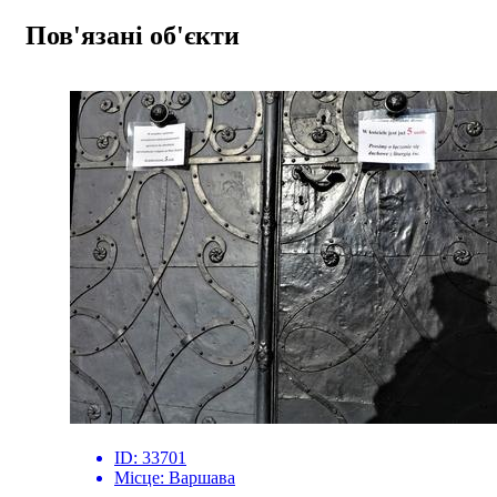
Пов'язані об'єкти
ID:
33701
Місце:
Варшава