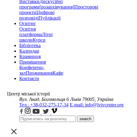
Виставки
Дискусійні
програми
[розархівування]
Просторові
проекти
Цифрові
розповіді
Публікації
Освітнє
Освітня
платформа
Літні
школи
Курси
Бібліотека
Календар
Крамниця
Приміщення
Конференц-
зал
Проживання
Кафе
Контакти
Центр міської історії
Вул. Акад. Богомольця 6
Львів 79005, Україна
Тел.: +38-032-275-17-34
E-mail: info@lvivcenter.org
search