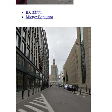
ID:
33771
Місце:
Варшава