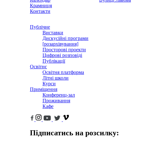
Крамниця
Контакти
Публічне
Виставки
Дискусійні програми
[розархівування]
Просторові проекти
Цифрові розповіді
Публікації
Освітнє
Освітня платформа
Літні школи
Курси
Приміщення
Конференц-зал
Проживання
Кафе
Підписатись на розсилку: