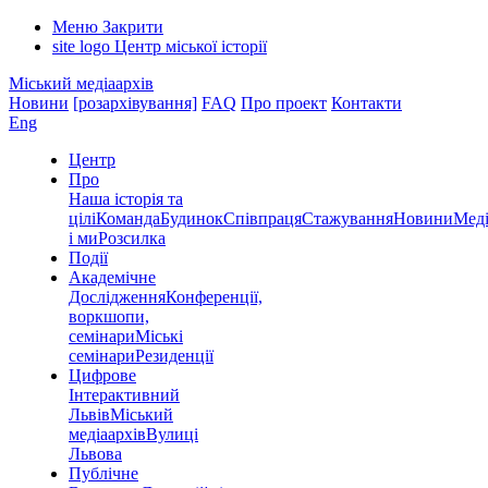
Меню
Закрити
site logo
Центр міської історії
Міський медіаархів
Новини
[розархівування]
FAQ
Про проект
Контакти
Eng
Центр
Про
Наша історія та
цілі
Команда
Будинок
Співпраця
Стажування
Новини
Меді
і ми
Розсилка
Події
Академічне
Дослідження
Конференції,
воркшопи,
семінари
Міські
семінари
Резиденції
Цифрове
Інтерактивний
Львів
Міський
медіаархів
Вулиці
Львова
Публічне