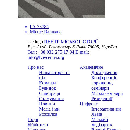
ID:
33785
Місце:
Варшава
site logo
ЦЕНТР МІСЬКОЇ ІСТОРІЇ
Вул. Акад. Богомольця 6
Львів 79005, Україна
Тел.: +38-032-275-17-34
E-mail:
info@lvivcenter.org
Про нас
Академічне
Наша історія та
Дослідження
цілі
Конференції,
Команда
воркшопи,
Будинок
семінари
Співпраця
Міські семінари
Стажування
Резиденції
Новини
Цифрове
Медіа і ми
Інтерактивний
Розсилка
Львів
Події
Міський
Бібліотека
медіаархів
Календар
Вулиці Львова